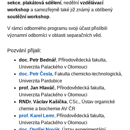
sekce
,
plakátová sdělení
, nedělní
vzdělávací
workshop
a samozřejmě také již známý a oblíbený
soutěžní workshop
.
V rámci odborného programu svoji účast přislíbili
významní odborníci v oblasti separačních věd.
Pozvání přijali:
doc. Petr Bednář
, Přírodovědecká fakulta,
Univerzita Palackého v Olomouci
doc. Petr Česla
, Fakulta chemicko-technologická,
Univerzita Pardubice
prof. Jan Hlaváč
, Přírodovědecká fakulta,
Univerzita Palackého v Olomouci
RNDr. Václav Kašička
, CSc., Ústav organické
chemie a biochemie AV ČR
prof. Karel Lemr
, Přírodovědecká fakulta,
Univerzita Palackého v Olomouci
doc. Ondřej Novák
, Ústav experimentální