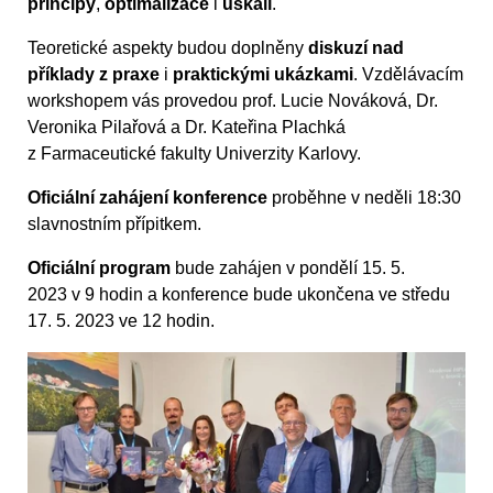
principy
,
optimalizace
i
úskalí
.
Teoretické aspekty budou doplněny
diskuzí nad
příklady z praxe
i
praktickými ukázkami
. Vzdělávacím
workshopem vás provedou prof. Lucie Nováková, Dr.
Veronika Pilařová a Dr. Kateřina Plachká
z Farmaceutické fakulty Univerzity Karlovy.
Oficiální zahájení konference
proběhne v neděli 18:30
slavnostním přípitkem.
Oficiální program
bude zahájen v pondělí 15. 5.
2023 v 9 hodin a konference bude ukončena ve středu
17. 5. 2023 ve 12 hodin.