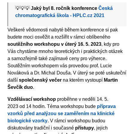
💡💡💡
Jaký byl 8. ročník konference
Česká
chromatografická škola - HPLC.cz 2021
Veškeré vědomosti nabyté během konference si pak
budete moci osvěžit a rozšířit v rámci oblíbeného
soutěžního workshopu v úterý 16. 5. 2023
, kdy pro
Vás chystáme mnoho teoretických i praktických otázek
a samozřejmě také zajímavé ceny pro výherce.
Soutěžním workshopem vás provedou prof. Lucie
Nováková a Dr. Michal Douša. V úterý se poté uskuteční
další
společenský večer
na kterém vystoupí
Martin
Ševčík duo
.
Vzdělávací workshop
proběhne v neděli 14. 5.
2023 od 14 hodin. Téma workshopu bude
příprava
vzorků před analýzou se zaměřením na klinické
biologické vzorky
. V rámci workshopu budou
diskutovány tradiční i současné
přístupy
, jejich