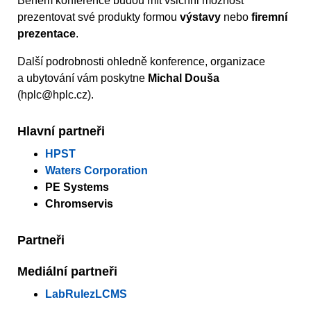
Během konference budou mít všichni možnost
prezentovat své produkty formou
výstavy
nebo
firemní
prezentace
.
Další podrobnosti ohledně konference, organizace
a ubytování vám poskytne
Michal Douša
(hplc@hplc.cz).
Hlavní partneři
HPST
Waters Corporation
PE Systems
Chromservis
Partneři
Mediální partneři
LabRulezLCMS