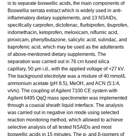
is to separate boswellic acids, the main components of
Boswellia serrata extract which is widely used in anti-
inflammatory dietary supplements, and 13 NSAIDs,
specifically carprofen, diclofenac, flurbiprofen, ibuprofen,
indomethacin, ketoprofen, meloxicam, niflumic acid,
piroxicam, phenylbutazone, salicylic acid, sulindac, and
tiaprofenic acid, which may be used as the adulterants
of above-mentioned dietary supplements. The
separation was carried out in 76 cm fused silica
capillary, 50 μm i.d., with the applied voltage of +27 kV.
The background electrolyte was a mixture of 40 mmol/L
ammonium acetate (pH 8.5), MeOH, and ACN (5:1:4,
v/v/v). The coupling of Agilent 7100 CE system with
Agilent 6495 QqQ mass spectrometer was implemented
through a coaxial sheath liquid interface. The analysis
was carried out in negative ion mode using selected
reaction monitoring method, which allowed to achieve
selective analysis of all tested NSAIDs and most
boswellic acids in 15 minutes. The α- and β-isomers of