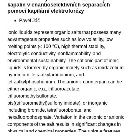
kapalin v enantioselektivních separacích
pomocí kapilární elektroforézy
Pavel Jáč
Ionic liquids represent organic salts that possess many
advantageous properties such as low volatility, low
melting points (≤ 100 °C), high thermal stability,
electrolytic conductivity, nonflammability, and
environmental sustainability. The cationic part of ionic
liquids is formed by organic moiety such as imidazolium,
pyridinium, tetraalkylammonium, and
tetraalkylphosphonium. The anionic counterpart can be
either organic, e.g., trifluoroacetate,
trifluoromethylsulfonate,
bis((trifluoromethyl)sulfonylimidate), or inorganic
including bromide, tetrafluoroborate, and
hexafluorophosphate. Variation in the cationic or anionic
components of the salt results in significant changes in
physical and chemical properties. The unique features