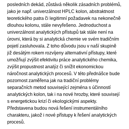
posledních dekád, zůstává několik zásadních problémů,
jako je např. univerzálnost HPLC kolon, abstraktnost
teoretického patra či legitimní požadavek na nekonečně
dlouhou kolonu, stále nevyřešeno. Jednoduchost a
univerzálnost analytických přístupů tak stále není na
úrovni, která by si analytická chemie ve svém tradičním
pojetí zasluhovala. Z toho důvodu jsou v naší skupině
již desátým rokem rozvíjeny alternativní přístupy, které
umožňují zvýšit efektivitu práce analytického chemika,
zvýšit propustnost analýz či snížit ekonomickou
náročnost analytických procesů. V této přednášce bude
pozornost zaměřena jak na tradiční problémy
separačních metod související zejména s účinností
analytických kolon, tak i na nové hrozby, které souvisejí
s energetickou krizí či ekologickými aspekty.
Představena budou nová řešení instrumentálního
charakteru, jakož i nové přístupy k řešení analytických
procesů.