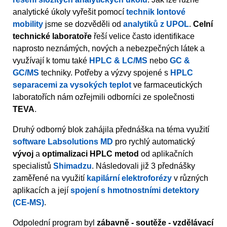
analytické úkoly vyřešit pomocí
technik Iontové
mobility
jsme se dozvěděli od
analytiků z UPOL
.
Celní
technické laboratoře
řeší velice často identifikace
naprosto neznámých, nových a nebezpečných látek a
využívají k tomu také
HPLC & LC/MS
nebo
GC &
GC/MS
techniky. Potřeby a výzvy spojené s
HPLC
separacemi za vysokých teplot
ve farmaceutických
laboratořích nám ozřejmili odborníci ze společnosti
TEVA
.
Druhý odborný blok zahájila přednáška na téma využití
software Labsolutions MD
pro rychlý automatický
vývoj
a
optimalizaci HPLC metod
od aplikačních
specialistů
Shimadzu
. Následovali již 3 přednášky
zaměřené na využití
kapilární elektroforézy
v různých
aplikacích a její
spojení s hmotnostními detektory
(CE-MS)
.
Odpolední program byl
zábavně - soutěže - vzdělávací