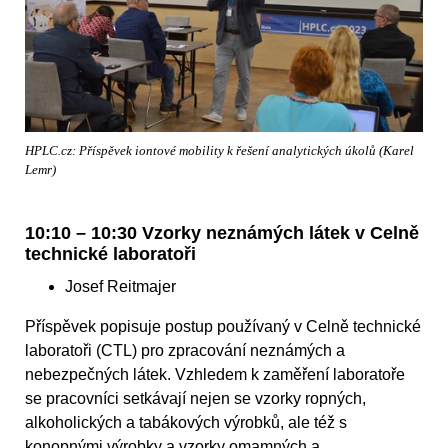
HPLC.cz: Příspěvek iontové mobility k řešení analytických úkolů (Karel
Lemr)
10:10 – 10:30 Vzorky neznámých látek v Celně
technické laboratoři
Josef Reitmajer
Příspěvek popisuje postup používaný v Celně technické
laboratoři (CTL) pro zpracování neznámých a
nebezpečných látek. Vzhledem k zaměření laboratoře
se pracovníci setkávají nejen se vzorky ropných,
alkoholických a tabákových výrobků, ale též s
konopnými výrobky a vzorky omamných a