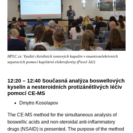
HPLC.cz: Využití chirálních iontových kapalin v enantioselektivních
separacích pomocí kapilární elektroforézy (Pavel Jáč)
12:20 – 12:40 Současná analýza boswellových
kyselin a nesteroidních protizánětlivých léčiv
pomocí CE-MS
Dmytro Kosolapov
The CE-MS method for the simultaneous analysis of
boswellic acids and non-steroidal anti-inflammatory
drugs (NSAID) is presented. The purpose of the method