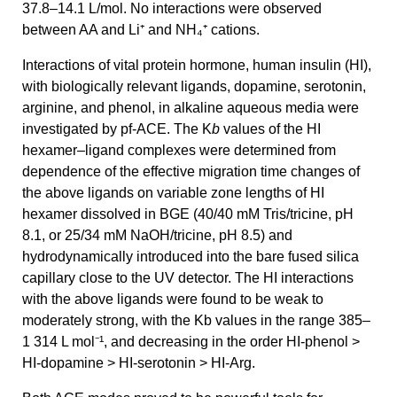
37.8–14.1 L/mol. No interactions were observed
between AA and Li⁺ and NH₄⁺ cations.
Interactions of vital protein hormone, human insulin (HI),
with biologically relevant ligands, dopamine, serotonin,
arginine, and phenol, in alkaline aqueous media were
investigated by pf-ACE. The K
b
values of the HI
hexamer–ligand complexes were determined from
dependence of the effective migration time changes of
the above ligands on variable zone lengths of HI
hexamer dissolved in BGE (40/40 mM Tris/tricine, pH
8.1, or 25/34 mM NaOH/tricine, pH 8.5) and
hydrodynamically introduced into the bare fused silica
capillary close to the UV detector. The HI interactions
with the above ligands were found to be weak to
moderately strong, with the Kb values in the range 385–
1 314 L mol⁻¹, and decreasing in the order HI-phenol >
HI-dopamine > HI-serotonin > HI-Arg.