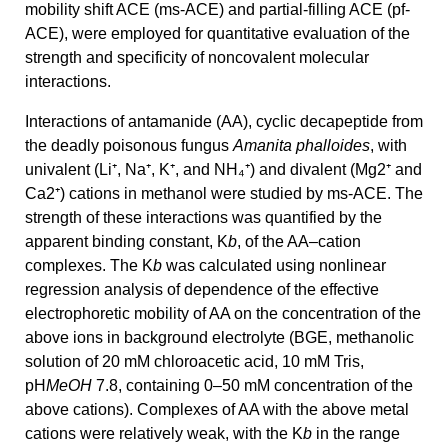
mobility shift ACE (ms-ACE) and partial-filling ACE (pf-
ACE), were employed for quantitative evaluation of the
strength and specificity of noncovalent molecular
interactions.
Interactions of antamanide (AA), cyclic decapeptide from
the deadly poisonous fungus
Amanita phalloides
, with
univalent (Li⁺, Na⁺, K⁺, and NH₄⁺) and divalent (Mg2⁺ and
Ca2⁺) cations in methanol were studied by ms-ACE. The
strength of these interactions was quantified by the
apparent binding constant, K
b
, of the AA–cation
complexes. The K
b
was calculated using nonlinear
regression analysis of dependence of the effective
electrophoretic mobility of AA on the concentration of the
above ions in background electrolyte (BGE, methanolic
solution of 20 mM chloroacetic acid, 10 mM Tris,
pH
MeOH
7.8, containing 0–50 mM concentration of the
above cations). Complexes of AA with the above metal
cations were relatively weak, with the K
b
in the range