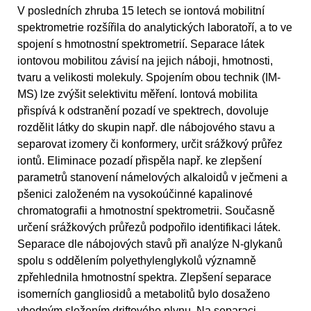
V posledních zhruba 15 letech se iontová mobilitní
spektrometrie rozšířila do analytických laboratoří, a to ve
spojení s hmotnostní spektrometrií. Separace látek
iontovou mobilitou závisí na jejich náboji, hmotnosti,
tvaru a velikosti molekuly. Spojením obou technik (IM-
MS) lze zvýšit selektivitu měření. Iontová mobilita
přispívá k odstranění pozadí ve spektrech, dovoluje
rozdělit látky do skupin např. dle nábojového stavu a
separovat izomery či konformery, určit srážkový průřez
iontů. Eliminace pozadí přispěla např. ke zlepšení
parametrů stanovení námelových alkaloidů v ječmeni a
pšenici založeném na vysokoúčinné kapalinové
chromatografii a hmotnostní spektrometrii. Současně
určení srážkových průřezů podpořilo identifikaci látek.
Separace dle nábojových stavů při analýze N-glykanů
spolu s oddělením polyethylenglykolů významně
zpřehlednila hmotnostní spektra. Zlepšení separace
isomerních gangliosidů a metabolitů bylo dosaženo
vhodným složením driftového plynu. Na separaci