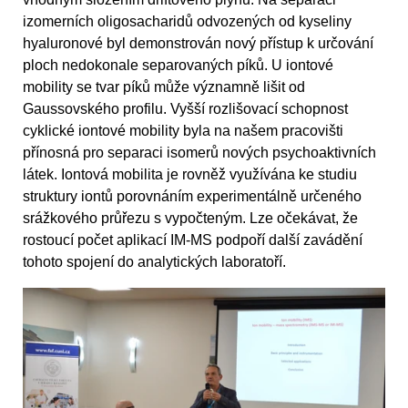
izomerních oligosacharidů odvozených od kyseliny
hyaluronové byl demonstrován nový přístup k určování
ploch nedokonale separovaných píků. U iontové
mobility se tvar píků může významně lišit od
Gaussovského profilu. Vyšší rozlišovací schopnost
cyklické iontové mobility byla na našem pracovišti
přínosná pro separaci isomerů nových psychoaktivních
látek. Iontová mobilita je rovněž využívána ke studiu
struktury iontů porovnáním experimentálně určeného
srážkového průřezu s vypočteným. Lze očekávat, že
rostoucí počet aplikací IM-MS podpoří další zavádění
tohoto spojení do analytických laboratoří.