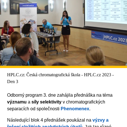
HPLC.cz: Česká chromatografická škola - HPLC.cz 2023 -
Den 3
Odborný program 3. dne zahájila přednáška na téma
významu
a
síly selektivity
v chromatografických
separacích od společnosti
Phenomenex
.
Následující blok 4 přednášek poukázal na
výzvy a
řešení složitých analytických úkolů
. Jak lze různé