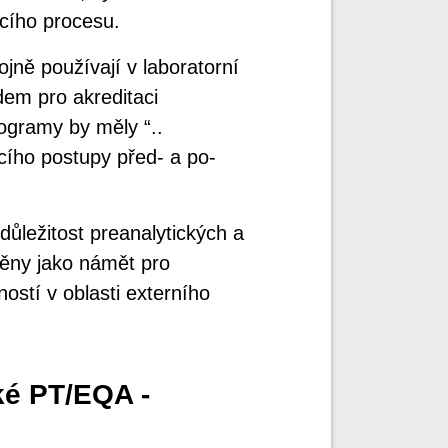
icího procesu.
jně používají v laboratorní
em pro akreditaci
rogramy by měly “..
ícího postupy před- a po-
důležitost preanalytických a
něny jako námět pro
ností v oblasti externího
ké PT/EQA -