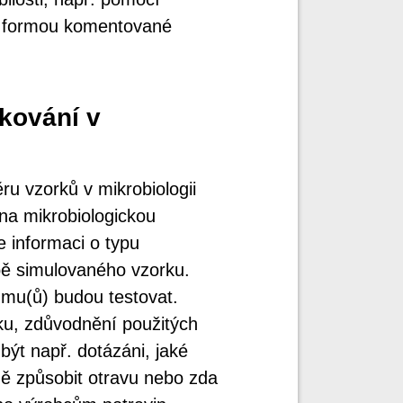
ům formou komentované
kování v
ru vzorků v mikrobiologii
na mikrobiologickou
 informaci o typu
obě simulovaného vzorku.
zmu(ů) budou testovat.
rku, zdůvodnění použitých
ýt např. dotázáni, jaké
ě způsobit otravu nebo zda