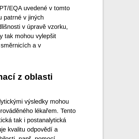
ch PT/EQA uvedené v tomto
 patrné v jiných
išnosti v úpravě vzorku,
dy tak mohou vylepšit
 směrnicích a v
mací z oblasti
alytickými výsledky mohou
 prováděného lékařem. Tento
cká tak i postanalytická
je kvalitu odpovědí a
losti, např. pomocí