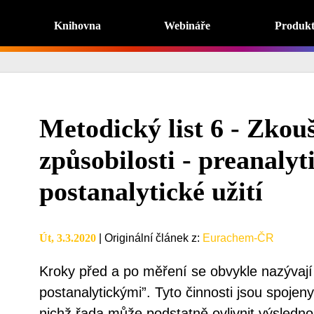
Knihovna
Webináře
Produk
Metodický list 6 - Zkou
způsobilosti - preanalyt
postanalytické užití
Út, 3.3.2020
|
Originální článek z
:
Eurachem-ČR
Kroky před a po měření se obvykle nazývají
postanalytickými”. Tyto činnosti jsou spojeny
nichž řada může podstatně ovlivnit výslednou