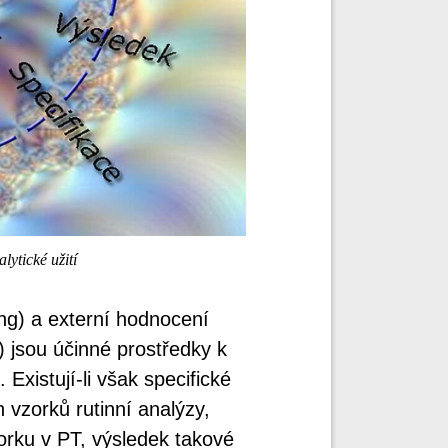
ytické užití
ing) a externí hodnocení
) jsou účinné prostředky k
 Existují-li však specifické
 vzorků rutinní analýzy,
orku v PT, výsledek takové