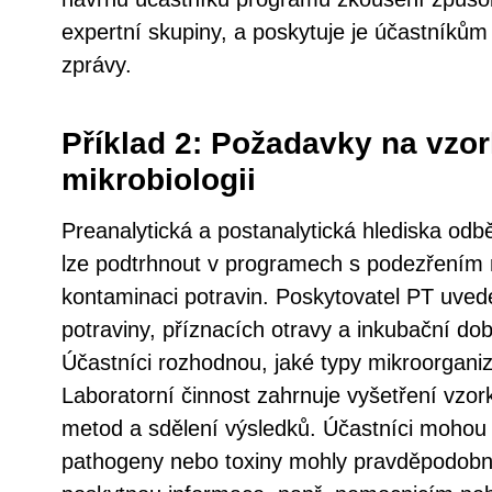
expertní skupiny, a poskytuje je účastník
zprávy.
Příklad 2: Požadavky na vzor
mikrobiologii
Preanalytická a postanalytická hlediska odbě
lze podtrhnout v programech s podezřením 
kontaminaci potravin. Poskytovatel PT uvede
potraviny, příznacích otravy a inkubační d
Účastníci rozhodnou, jaké typy mikroorgani
Laboratorní činnost zahrnuje vyšetření vzo
metod a sdělení výsledků. Účastníci mohou b
pathogeny nebo toxiny mohly pravděpodobn