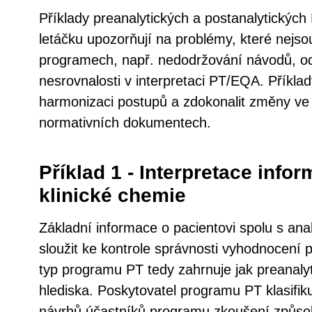
Příklady preanalytických a postanalytický
letáčku upozorňují na problémy, které nejsou
programech, např. nedodržování návodů, odl
nesrovnalosti v interpretaci PT/EQA. Příkla
harmonizaci postupů a zdokonalit změny ve
normativních dokumentech.
Příklad 1 - Interpretace infor
klinické chemie
Základní informace o pacientovi spolu s an
sloužit ke kontrole správnosti vyhodnocení
typ programu PT tedy zahrnuje jak preanalyti
hlediska. Poskytovatel programu PT klasifiku
návrhů účastníků programu zkoušení způsobi