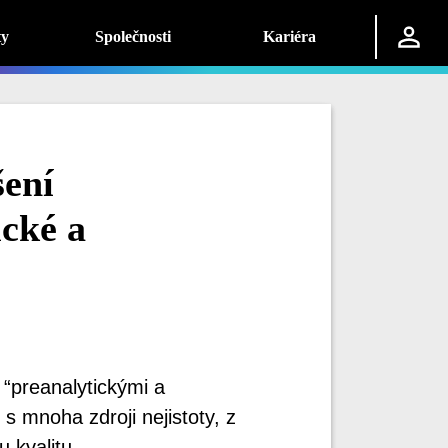
ty
Společnosti
Kariéra
šení
ické a
 “preanalytickými a
 s mnoha zdroji nejistoty, z
 kvalitu.