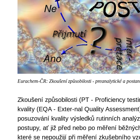
Eurachem-ČR: Zkoušení způsobilosti - preanalytické a postanal
Zkoušení způsobilosti (PT - Proficiency test
kvality (EQA - Exter-nal Quality Assessment
posuzování kvality výsledků rutinních analýz.
postupy, ať již před nebo po měření běžných
které se nepoužijí při měření zkušebního vz