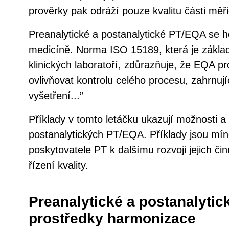
prověrky pak odráží pouze kvalitu části měř
Preanalytické a postanalytické PT/EQA se ho
medicíně. Norma ISO 15189, která je základ
klinických laboratoří, zdůrazňuje, že EQA p
ovlivňovat kontrolu celého procesu, zahrnuj
vyšetření...”
Příklady v tomto letáčku ukazují možnosti a 
postanalytických PT/EQA. Příklady jsou mí
poskytovatele PT k dalšímu rozvoji jejich čin
řízení kvality.
Preanalytické a postanalytic
prostředky harmonizace