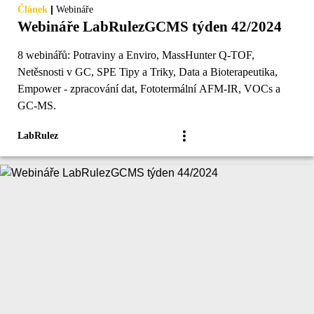
|
Článek
Webináře
Webináře LabRulezGCMS týden 42/2024
8 webinářů: Potraviny a Enviro, MassHunter Q-TOF,
Netěsnosti v GC, SPE Tipy a Triky, Data a Bioterapeutika,
Empower - zpracování dat, Fototermální AFM-IR, VOCs a
GC-MS.
LabRulez