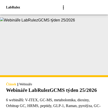
LabRulez
|
Článek
Webináře
Webináře LabRulezGCMS týden 25/2026
6 webinářů: V-ITEX, GC-MS, metabolomika, dioxiny,
Orbitrap GC, HRMS, peptidy, GLP-1, Raman, pyrolýza, GC-