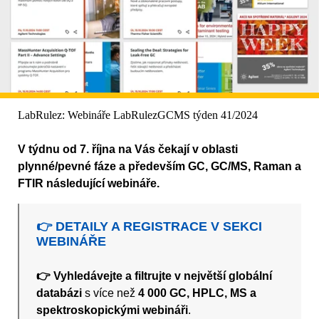
LabRulez: Webináře LabRulezGCMS týden 41/2024
V týdnu od 7. října na Vás čekají v oblasti
plynné/pevné fáze a především GC, GC/MS, Raman a
FTIR následující webináře.
👉 DETAILY A REGISTRACE V SEKCI
WEBINÁŘE
👉 Vyhledávejte a filtrujte v největší globální
databázi
s více než
4 000 GC, HPLC, MS a
spektroskopickými webináři
.