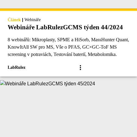
|
Článek
Webináře
Webináře LabRulezGCMS týden 44/2024
8 webinářů: Mikroplasty, SPME a HiSorb, MassHunter Quant,
KnowItAll SW pro MS, Vše o PFAS, GC×GC-ToF MS
screening v potraviách, Testování baterií, Metabolomika.
LabRulez