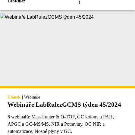
LabRulez
|
Článek
Webináře
Webináře LabRulezGCMS týden 45/2024
6 webinářů: MassHunter & Q-TOF, GC kolony a PAH,
APGC a GC-MS/MS, NIR a Potraviny, QC NIR a
automatizace, Nosné plyny v GC.