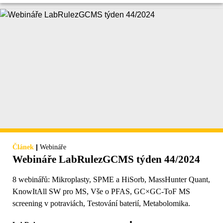
|
Článek
Webináře
Webináře LabRulezGCMS týden 44/2024
8 webinářů: Mikroplasty, SPME a HiSorb, MassHunter Quant,
KnowItAll SW pro MS, Vše o PFAS, GC×GC-ToF MS
screening v potraviách, Testování baterií, Metabolomika.