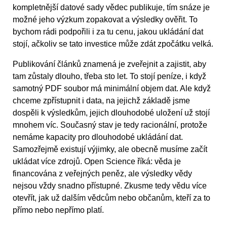
kompletnější datové sady vědec publikuje, tím snáze je
možné jeho výzkum zopakovat a výsledky ověřit. To
bychom rádi podpořili i za tu cenu, jakou ukládání dat
stojí, ačkoliv se tato investice může zdát zpočátku velká.
Publikování článků znamená je zveřejnit a zajistit, aby
tam zůstaly dlouho, třeba sto let. To stojí peníze, i když
samotný PDF soubor má minimální objem dat. Ale když
chceme zpřístupnit i data, na jejichž základě jsme
dospěli k výsledkům, jejich dlouhodobé uložení už stojí
mnohem víc. Současný stav je tedy racionální, protože
nemáme kapacity pro dlouhodobé ukládání dat.
Samozřejmě existují výjimky, ale obecně musíme začít
ukládat více zdrojů. Open Science říká: věda je
financována z veřejných peněz, ale výsledky vědy
nejsou vždy snadno přístupné. Zkusme tedy vědu více
otevřít, jak už dalším vědcům nebo občanům, kteří za to
přímo nebo nepřímo platí.