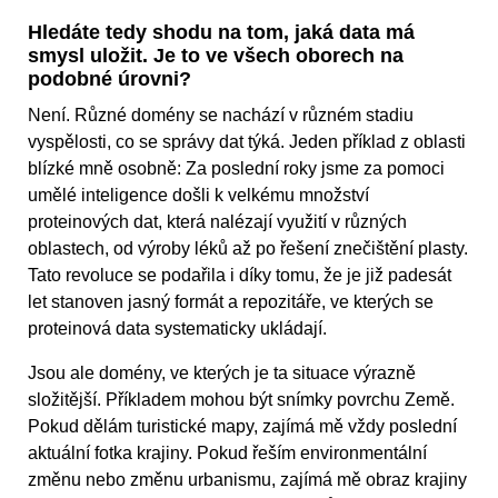
Hledáte tedy shodu na tom, jaká data má
smysl uložit. Je to ve všech oborech na
podobné úrovni?
Není. Různé domény se nachází v různém stadiu
vyspělosti, co se správy dat týká. Jeden příklad z oblasti
blízké mně osobně: Za poslední roky jsme za pomoci
umělé inteligence došli k velkému množství
proteinových dat, která nalézají využití v různých
oblastech, od výroby léků až po řešení znečištění plasty.
Tato revoluce se podařila i díky tomu, že je již padesát
let stanoven jasný formát a repozitáře, ve kterých se
proteinová data systematicky ukládají.
Jsou ale domény, ve kterých je ta situace výrazně
složitější. Příkladem mohou být snímky povrchu Země.
Pokud dělám turistické mapy, zajímá mě vždy poslední
aktuální fotka krajiny. Pokud řeším environmentální
změnu nebo změnu urbanismu, zajímá mě obraz krajiny