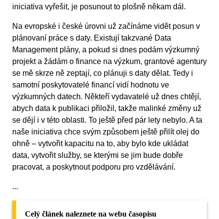
iniciativa vyřešit, je posunout to plošně někam dál.
Na evropské i české úrovni už začínáme vidět posun v
plánovaní práce s daty. Existují takzvané Data
Management plány, a pokud si dnes podám výzkumný
projekt a žádám o finance na výzkum, grantové agentury
se mě skrze ně zeptají, co plánuji s daty dělat. Tedy i
samotní poskytovatelé financí vidí hodnotu ve
výzkumných datech. Někteří vydavatelé už dnes chtějí,
abych data k publikaci přiložil, takže malinké změny už
se dějí i v této oblasti. To ještě před pár lety nebylo. A ta
naše iniciativa chce svým způsobem ještě přilít olej do
ohně – vytvořit kapacitu na to, aby bylo kde ukládat
data, vytvořit služby, se kterými se jim bude dobře
pracovat, a poskytnout podporu pro vzdělávání.
...
Celý článek naleznete na webu časopisu