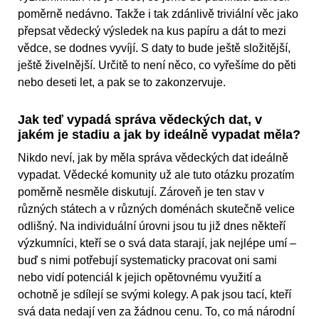
poměrně nedávno. Takže i tak zdánlivě triviální věc jako
přepsat vědecký výsledek na kus papíru a dát to mezi
vědce, se dodnes vyvíjí. S daty to bude ještě složitější,
ještě živelnější. Určitě to není něco, co vyřešíme do pěti
nebo deseti let, a pak se to zakonzervuje.
Jak teď vypadá správa vědeckých dat, v
jakém je stadiu a jak by ideálně vypadat měla?
Nikdo neví, jak by měla správa vědeckých dat ideálně
vypadat. Vědecké komunity už ale tuto otázku prozatím
poměrně nesměle diskutují. Zároveň je ten stav v
různých státech a v různých doménách skutečně velice
odlišný. Na individuální úrovni jsou tu již dnes někteří
výzkumníci, kteří se o svá data starají, jak nejlépe umí –
buď s nimi potřebují systematicky pracovat oni sami
nebo vidí potenciál k jejich opětovnému využití a
ochotně je sdílejí se svými kolegy. A pak jsou tací, kteří
svá data nedají ven za žádnou cenu. To, co má národní