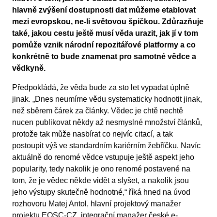
hlavně zvýšení dostupnosti dat můžeme etablovat
mezi evropskou, ne-li světovou špičkou. Zdůrazňuje
také, jakou cestu ještě musí věda urazit, jak jí v tom
pomůže vznik národní repozitářové platformy a co
konkrétně to bude znamenat pro samotné vědce a
vědkyně.
Předpokládá, že věda bude za sto let vypadat úplně
jinak. „Dnes neumíme vědu systematicky hodnotit jinak,
než sběrem čárek za články. Vědec je chtě nechtě
nucen publikovat někdy až nesmyslné množství článků,
protože tak může nasbírat co nejvíc citací, a tak
postoupit výš ve standardním kariérním žebříčku. Navíc
aktuálně do renomé vědce vstupuje ještě aspekt jeho
popularity, tedy nakolik je ono renomé postavené na
tom, že je vědec někde vidět a slyšet, a nakolik jsou
jeho výstupy skutečně hodnotné,“ říká hned na úvod
rozhovoru Matej Antol, hlavní projektový manažer
projektu EOSC-CZ, integrační manažer české e-