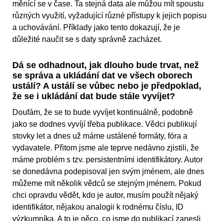
měnící se v čase. Ta stejná data ale můžou mít spoustu
různých využití, vyžadující různé přístupy k jejich popisu
a uchovávání. Příklady jako tento dokazují, že je
důležité naučit se s daty správně zacházet.
Dá se odhadnout, jak dlouho bude trvat, než
se správa a ukládání dat ve všech oborech
ustálí? A ustálí se vůbec nebo je předpoklad,
že se i ukládání dat bude stále vyvíjet?
Doufám, že se to bude vyvíjet kontinuálně, podobně
jako se dodnes vyvíjí třeba publikace. Vědci publikují
stovky let a dnes už máme ustálené formáty, fóra a
vydavatele. Přitom jsme ale teprve nedávno zjistili, že
máme problém s tzv. persistentními identifikátory. Autor
se donedávna podepisoval jen svým jménem, ale dnes
můžeme mít několik vědců se stejným jménem. Pokud
chci opravdu vědět, kdo je autor, musím použít nějaký
identifikátor, nějakou analogii k rodnému číslu, ID
výzkumníka. A to je něco, co jsme do publikací zanesli