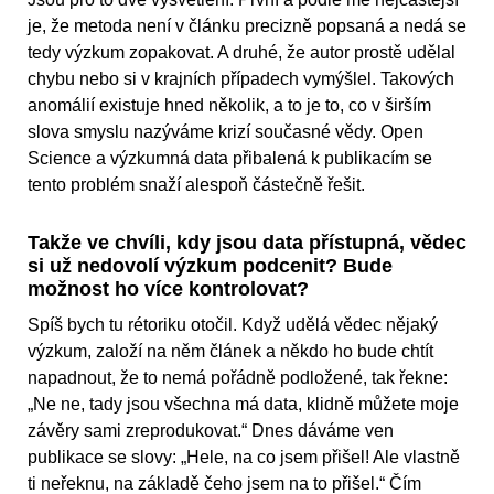
je, že metoda není v článku precizně popsaná a nedá se
tedy výzkum zopakovat. A druhé, že autor prostě udělal
chybu nebo si v krajních případech vymýšlel. Takových
anomálií existuje hned několik, a to je to, co v širším
slova smyslu nazýváme krizí současné vědy. Open
Science a výzkumná data přibalená k publikacím se
tento problém snaží alespoň částečně řešit.
Takže ve chvíli, kdy jsou data přístupná, vědec
si už nedovolí výzkum podcenit? Bude
možnost ho více kontrolovat?
Spíš bych tu rétoriku otočil. Když udělá vědec nějaký
výzkum, založí na něm článek a někdo ho bude chtít
napadnout, že to nemá pořádně podložené, tak řekne:
„Ne ne, tady jsou všechna má data, klidně můžete moje
závěry sami zreprodukovat.“ Dnes dáváme ven
publikace se slovy: „Hele, na co jsem přišel! Ale vlastně
ti neřeknu, na základě čeho jsem na to přišel.“ Čím