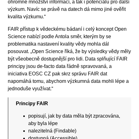
ohromné množství informací, a tak i potenciálu pro další
výzkum. Navíc se právě na datech dá mimo jiné ověřit
kvalita výzkumu.“
FAIR přístup k vědeckému bádaní i celý koncept Open
Science nabízí podle Antola směr, kterým by se
problematika nastavení kvality vědy mohla dál
posouvat. „Open Science říká, že by výsledky vědy měly
být všeobecně dostupnější pro lidi. Data splňující FAIR
principy jsou de-facto data řádně spravovaná, a
iniciativa EOSC CZ pak skrz správu FAIR dat
napomáhá tomu, abychom výzkumná data mohli lépe a
jednoduše využívat.“
Principy FAIR
popisují, jak by data měla být zpracována,
aby byla lépe
nalezitelná (Findable)
dostupná (Accessible)