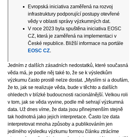
Evropská iniciativa zaměřená na rozvoj
infrastruktury podporující postupy otevřené
vědy v oblasti správy výzkumných dat.
V roce 2023 byla spuštěna iniciativa EOSC
CZ, která je zaměřená na implementaci v
České republice. Bližší informace na portále
EOSC CZ
.
Jedním z dalších zásadních nedostatků, které současná
věda má, je podle něj také to, že se k výsledkům
výzkumu často prostě nelze dostat. „Myslím si a doufám,
že to, jak se realizuje věda, bude v těchto a dalších
ohledech v blízké budoucnosti racionálnější. Velkou roli
v tom, jak se věda vyvine, podle mě sehrají výzkumná
data. Už dnes víme, že data jsou přinejmenším stejně
tak hodnotná jako jejich interpretace. Často lze data
interpretovat mnoha způsoby a publikováním jen
jediného výsledku výzkumu formou článku ztrácíme