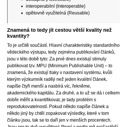
interoperabilní (Interoperable)
opětovně využitelná (Reusable)
Znamená to tedy jít cestou větší kvality než
kvantity?
To je určitě součástí. Hlavní charakteristiky standardního
vědeckého výstupu, tedy zejména publikování článků,
jsou v této době tyto: Za prvé dnes existují stimuly
publikovat tzv. MPU (Minimum Publishable Unit) – to
znamená, že existují tlaky v nastavení systému, kvůli
kterým výzkumník raději než jeden kvalitní článek,
napíše čtyři menší a nasbírá víc, řekněme,
akademického kapitálu. Za druhé, a to už se dá i celkem
dobře měřit a kvantifikovat, je tady problém s
reprodukovatelností. Pokud někdo napíše článek a
někdo jiný by chtěl zopakovat výsledky, které v tom
článku jsou, tak se to daří jen v menších procentech.
Jsou pro to dvě vysvětlení: První a podle mě nejčastější