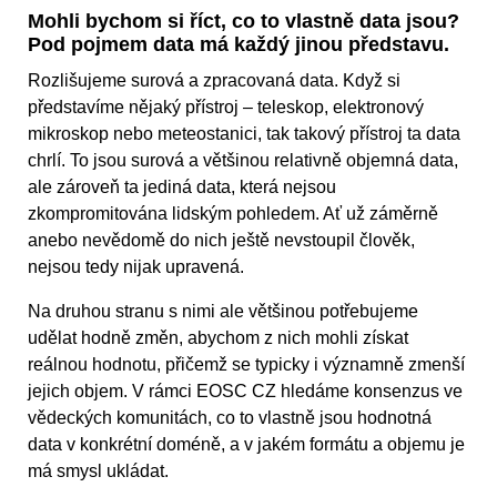
Mohli bychom si říct, co to vlastně data jsou?
Pod pojmem data má každý jinou představu.
Rozlišujeme surová a zpracovaná data. Když si
představíme nějaký přístroj – teleskop, elektronový
mikroskop nebo meteostanici, tak takový přístroj ta data
chrlí. To jsou surová a většinou relativně objemná data,
ale zároveň ta jediná data, která nejsou
zkompromitována lidským pohledem. Ať už záměrně
anebo nevědomě do nich ještě nevstoupil člověk,
nejsou tedy nijak upravená.
Na druhou stranu s nimi ale většinou potřebujeme
udělat hodně změn, abychom z nich mohli získat
reálnou hodnotu, přičemž se typicky i významně zmenší
jejich objem. V rámci EOSC CZ hledáme konsenzus ve
vědeckých komunitách, co to vlastně jsou hodnotná
data v konkrétní doméně, a v jakém formátu a objemu je
má smysl ukládat.