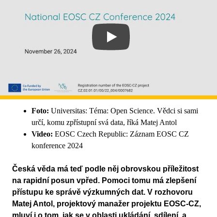
Foto:
Universitas: Téma: Open Science. Vědci si sami
určí, komu zpřístupní svá data, říká Matej Antol
Video:
EOSC Czech Republic: Záznam EOSC CZ
konference 2024
Česká věda má teď podle něj obrovskou příležitost
na rapidní posun vpřed. Pomoci tomu má zlepšení
přístupu ke správě výzkumných dat. V rozhovoru
Matej Antol, projektový manažer projektu EOSC-CZ,
mluví i o tom, jak se v oblasti ukládání, sdílení, a