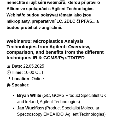
nenechte si ujít sérii webinářů, kterou připravilo
Altium ve spolupráci s Agilent Technologies.
Webináře budou pokrývat témata jako jsou
mikroplasty, preparativní LC, 2DLC či PFAS... a
budou probíhat v angličtině.
Webinar#2: Microplastics Analysis
Technologies from Agilent: Overview,
comparison, and benefits from the different
techniques IR & GCMS/Pyr/TD/TED
📅
Date:
22.05.2025
🕐
Time:
10:00 CET
📍
Location:
Online
🎤
Speaker:
Bryan White
(GC, GCMS Product Specialist UK
and Ireland, Agilent Technologies)
Jan Wuelfken
(Product Specialist Molecular
Spectroscopy EMEA IDO, Agilent Technologies)