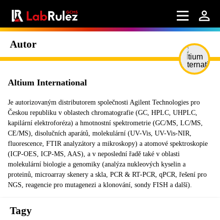
Autor
Altium International
Je autorizovaným distributorem společnosti Agilent Technologies pro
Českou republiku v oblastech chromatografie (GC, HPLC, UHPLC,
kapilární elektroforéza) a hmotnostní spektrometrie (GC/MS, LC/MS,
CE/MS), disolučních aparátů, molekulární (UV-Vis, UV-Vis-NIR,
fluorescence, FTIR analyzátory a mikroskopy) a atomové spektroskopie
(ICP-OES, ICP-MS, AAS), a v neposlední řadě také v oblasti
molekulární biologie a genomiky (analýza nukleových kyselin a
proteinů, microarray skenery a skla, PCR & RT-PCR, qPCR, řešení pro
NGS, reagencie pro mutagenezi a klonování, sondy FISH a další).
Tagy