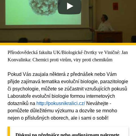
Přírodovědecká fakulta UK/Biologické čtvrtky ve Viničné: Jan
Konvalinka: Chemici proti virům, viry proti chemikům
Pokud Vás zaujala některá z přednášek nebo Vám
přijde zajímavá tematika evoluční biologie, parazitologie
či psychologie, můžete se zúčastnit vzrušujících pokusů
Laboratoře evoluční biologie formou internetových
dotazníků na
http://pokusnikralici.cz/
Neváhejte -
pomůžete důležitému výzkumu a dozvíte se mnoho
nejen o příslušných oborech, ale i sami o sobě!
Diskusi po přednášce nebo audiozáznam naleznete