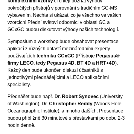
komplexními vzorky
či chtějí poznat výhody
pokročilých přístrojů v porovnání s tradičním GC-MS
vybavením. Nechte si ukázat, co je všechno ve vašich
vzorcích! Přední světoví odborníci v oblasti GC a
GCxGC budou diskutovat výhody našich technologií.
Symposium a workshop bude obsahovat presentace
aplikací z různých oblastí mezinárodními experty
používajících
techniku GCxGC
(Přístroje
Pegasus®
firmy LECO, tedy Pegasus 4D, BT 4D a HRT+4D
).
Každý den bude ukončen diskuzí účastníků s
jednotlivými přednášejícími a LECO aplikačními
specialisty.
Přednášet bude např.
Dr. Robert Synovec
(University
of Washington),
Dr. Christopher Reddy
(Woods Hole
Oceanographic Institute), a mnoho dalších. Presentace
budou přibližně 30 minutové s přestávkami po dobu 2-3
hodin denně.