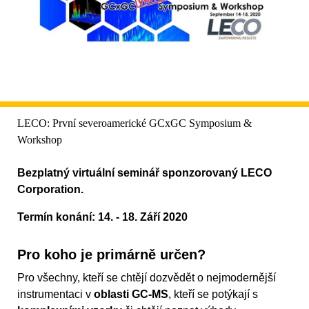
LECO: První severoamerické GCxGC Symposium &
Workshop
Bezplatný virtuální seminář sponzorovaný LECO
Corporation.
Termín konání: 14. - 18. Září 2020
Pro koho je primárně určen?
Pro všechny, kteří se chtějí dozvědět o nejmodernější
instrumentaci v
oblasti GC-MS
, kteří se potýkají s