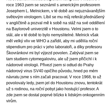
roce 1963 jsem se seznámil s americkým profesorem
Josephem L. Melnickem, v té době asi nejuznávanějším
světovým virologem. Líbil se mu můj referát přednášený
v angličtině a pozval mě k sobě na stáž na své oddělení
na Baylorově univerzitě v Houstonu. Velmi jsem o to
stál, ale v té době to bylo nemyslitelné. Melnick však
měl velký vliv ve WHO a zařídil, aby mi udělila roční
stipendium pro práci v jeho laboratoři, a díky profesoru
Škovránkovi mi byl výjezd povolen. Zabýval jsem se
tam studiem cytomegaloviru, ale už jsem přičichl i k
nádorové virologii. Přivezl jsem si odtud do Prahy
nádorový virus SV40 opičího původu, hned po mém
návratu jsme s ním začali pracovat. V roce 1968, to už
povolovaly ledy, jsem jel do Houstonu znovu, tentokrát
už s rodinou, na roční pobyt jako hostující profesor. A
zde jsem se dostal poprvé blízko k lidským onkogenním
virům.