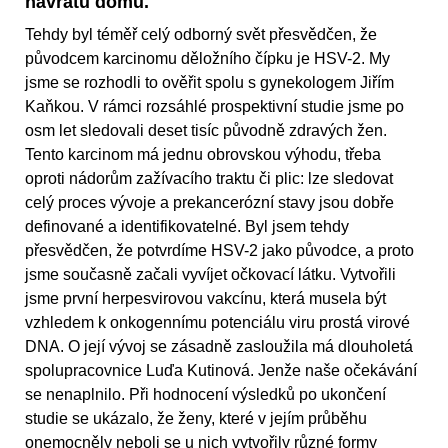
návratu domů.
Tehdy byl téměř celý odborný svět přesvědčen, že
původcem karcinomu děložního čípku je HSV-2. My
jsme se rozhodli to ověřit spolu s gynekologem Jiřím
Kaňkou. V rámci rozsáhlé prospektivní studie jsme po
osm let sledovali deset tisíc původně zdravých žen.
Tento karcinom má jednu obrovskou výhodu, třeba
oproti nádorům zažívacího traktu či plic: lze sledovat
celý proces vývoje a prekancerózní stavy jsou dobře
definované a identifikovatelné. Byl jsem tehdy
přesvědčen, že potvrdíme HSV-2 jako původce, a proto
jsme současně začali vyvíjet očkovací látku. Vytvořili
jsme první herpesvirovou vakcínu, která musela být
vzhledem k onkogennímu potenciálu viru prostá virové
DNA. O její vývoj se zásadně zasloužila má dlouholetá
spolupracovnice Luďa Kutinová. Jenže naše očekávání
se nenaplnilo. Při hodnocení výsledků po ukončení
studie se ukázalo, že ženy, které v jejím průběhu
onemocněly neboli se u nich vytvořily různé formy