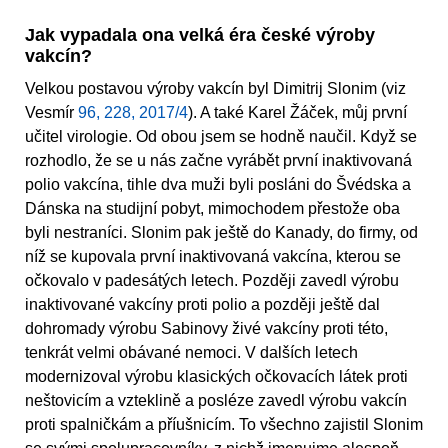
Jak vypadala ona velká éra české výroby
vakcín?
Velkou postavou výroby vakcín byl Dimitrij Slonim (viz
Vesmír
96, 228, 2017/4
). A také Karel Žáček, můj první
učitel virologie. Od obou jsem se hodně naučil. Když se
rozhodlo, že se u nás začne vyrábět první inaktivovaná
polio vakcína, tihle dva muži byli posláni do Švédska a
Dánska na studijní pobyt, mimochodem přestože oba
byli nestraníci. Slonim pak ještě do Kanady, do firmy, od
níž se kupovala první inaktivovaná vakcína, kterou se
očkovalo v padesátých letech. Později zavedl výrobu
inaktivované vakcíny proti polio a později ještě dal
dohromady výrobu Sabinovy živé vakcíny proti této,
tenkrát velmi obávané nemoci. V dalších letech
modernizoval výrobu klasických očkovacích látek proti
neštovicím a vzteklině a posléze zavedl výrobu vakcín
proti spalničkám a příušnicím. To všechno zajistil Slonim