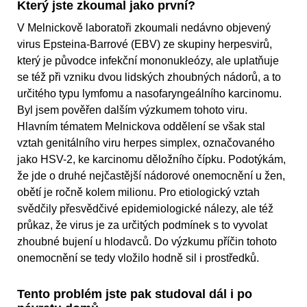
Který jste zkoumal jako první?
V Melnickově laboratoři zkoumali nedávno objevený
virus Epsteina-Barrové (EBV) ze skupiny herpesvirů,
který je původce infekční mononukleózy, ale uplatňuje
se též při vzniku dvou lidských zhoubných nádorů, a to
určitého typu lymfomu a nasofaryngeálního karcinomu.
Byl jsem pověřen dalším výzkumem tohoto viru.
Hlavním tématem Melnickova oddělení se však stal
vztah genitálního viru herpes simplex, označovaného
jako HSV-2, ke karcinomu děložního čípku. Podotýkám,
že jde o druhé nejčastější nádorové onemocnění u žen,
obětí je ročně kolem milionu. Pro etiologický vztah
svědčily přesvědčivé epidemiologické nálezy, ale též
průkaz, že virus je za určitých podmínek s to vyvolat
zhoubné bujení u hlodavců. Do výzkumu příčin tohoto
onemocnění se tedy vložilo hodně sil i prostředků.
Tento problém jste pak studoval dál i po