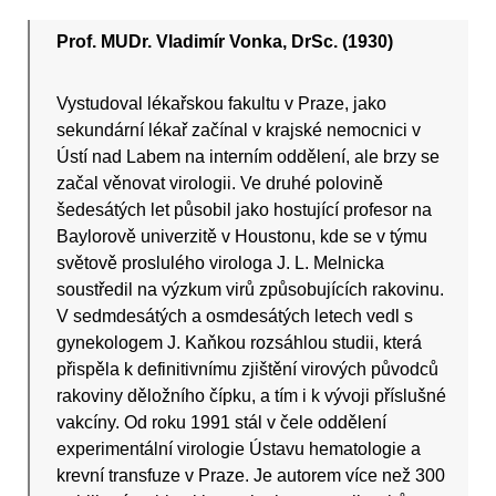
Prof. MUDr. Vladimír Vonka, DrSc. (1930)
Vystudoval lékařskou fakultu v Praze, jako
sekundární lékař začínal v krajské nemocnici v
Ústí nad Labem na interním oddělení, ale brzy se
začal věnovat virologii. Ve druhé polovině
šedesátých let působil jako hostující profesor na
Baylorově univerzitě v Houstonu, kde se v týmu
světově proslulého virologa J. L. Melnicka
soustředil na výzkum virů způsobujících rakovinu.
V sedmdesátých a osmdesátých letech vedl s
gynekologem J. Kaňkou rozsáhlou studii, která
přispěla k definitivnímu zjištění virových původců
rakoviny děložního čípku, a tím i k vývoji příslušné
vakcíny. Od roku 1991 stál v čele oddělení
experimentální virologie Ústavu hematologie a
krevní transfuze v Praze. Je autorem více než 300