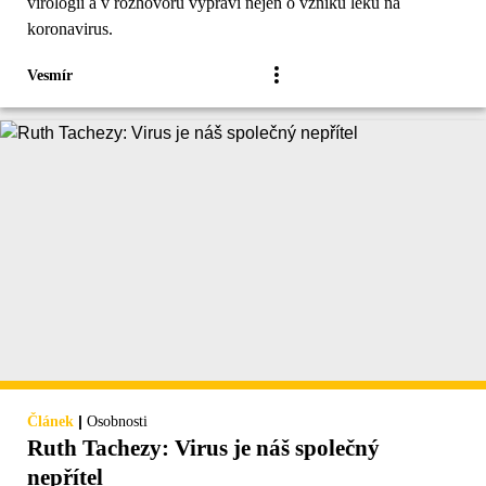
virologii a v rozhovoru vypráví nejen o vzniku léku na
koronavirus.
Vesmír
|
Článek
Osobnosti
Ruth Tachezy: Virus je náš společný
nepřítel