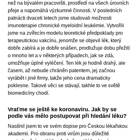
než na bývalém pracovišti, prostředí na všech úrovních
přeje a napomáhá výzkumné činnosti. V posledních
patnácti dvaceti letech jsme studovali možnosti
imunoterapie chronické myeloidní leukémie. Vytvořili
jsme na zvířecím modelu teoretické předpoklady pro
terapeutickou vakcínu, jenomže se objevil lék, který
dobře zabírá a je dobře snášen, prodlužuje dobu přežití
o mnoho let a v některých případech, jak se zdá,
umožňuje úplné vyléčení. Ten lék je hodně drahý, ale
časem, až nebude chráněn patentem, jej začnou
vyrábět i jiné firmy, takže jeho cena dramaticky
poklesne. Takové věci se stávají, takhle to ve světě
biomedicíny chodí.
Vraťme se ještě ke koronaviru. Jak by se
podle vás mělo postupovat při hledání léku?
Nastínil jsem to ve svém dopise pro Českou lékařskou
akademii. Pro obranu proti virům jsou důležité