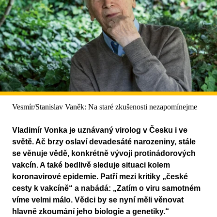
Vesmír/Stanislav Vaněk: Na staré zkušenosti nezapomínejme
Vladimír Vonka je uznávaný virolog v Česku i ve
světě. Ač brzy oslaví devadesáté narozeniny, stále
se věnuje vědě, konkrétně vývoji protinádorových
vakcín. A také bedlivě sleduje situaci kolem
koronavirové epidemie. Patří mezi kritiky „české
cesty k vakcíně“ a nabádá: „Zatím o viru samotném
víme velmi málo. Vědci by se nyní měli věnovat
hlavně zkoumání jeho biologie a genetiky.“