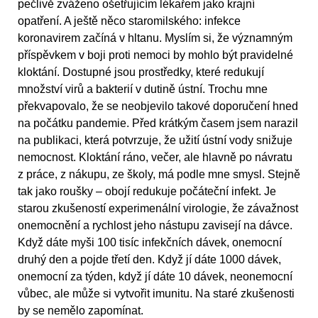
pečlivě zváženo ošetřujícím lékařem jako krajní
opatření. A ještě něco staromilského: infekce
koronavirem začíná v hltanu. Myslím si, že významným
příspěvkem v boji proti nemoci by mohlo být pravidelné
kloktání. Dostupné jsou prostředky, které redukují
množství virů a bakterií v dutině ústní. Trochu mne
překvapovalo, že se neobjevilo takové doporučení hned
na počátku pandemie. Před krátkým časem jsem narazil
na publikaci, která potvrzuje, že užití ústní vody snižuje
nemocnost. Kloktání ráno, večer, ale hlavně po návratu
z práce, z nákupu, ze školy, má podle mne smysl. Stejně
tak jako roušky – obojí redukuje počáteční infekt. Je
starou zkušeností experimenální virologie, že závažnost
onemocnění a rychlost jeho nástupu zavisejí na dávce.
Když dáte myši 100 tisíc infekčních dávek, onemocní
druhý den a pojde třetí den. Když jí dáte 1000 dávek,
onemocní za týden, když jí dáte 10 dávek, neonemocní
vůbec, ale může si vytvořit imunitu. Na staré zkušenosti
by se nemělo zapomínat.