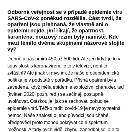
Odborná veřejnost se v případě epidemie viru
SARS-CoV-2 poněkud rozdělila. Část tvrdí, že
opatření jsou přehnaná, že vlastně ani o
epidemii nejde, jiní říkají, že opatrnost,
karanténa, nouzový režim byly namístě. Kde
mezi těmito dvěma skupinami názorově stojíte
vy?
Denně u nás umírá 450 až 500 lidí. Ale jen když je to v
souvislosti s koronavirem, je to v televizi, není to
zvláštní? Ale jinak si myslím, že naše protiepidemická
politika je v podstatě v pořádku. Přísná opatření byla
zavedena, když měla epidemie explozivní charakter, teď
(květen 2020, pozn. red.) se začínají postupně
uvolňovat. Otázkou je, jak se zachovat, pokud se
epidemie vrátí. Těžko radit, covid-19 je nevyzpytatelná
nemoc. Naše znalosti o jeho původci jsou chabé,
předpovědi proto mohou pokrývat celé spektrum
možností. A tady bych viděl chybu: zanedbal se, ale to