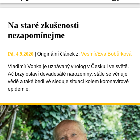
Na staré zkušenosti
nezapomínejme
Pá, 4.9.2020
|
Originální článek z
:
Vesmír/Eva Bobůrková
Vladimír Vonka je uznávaný virolog v Česku i ve světě.
Ač brzy oslaví devadesáté narozeniny, stále se věnuje
vědě a také bedlivě sleduje situaci kolem koronavirové
epidemie.