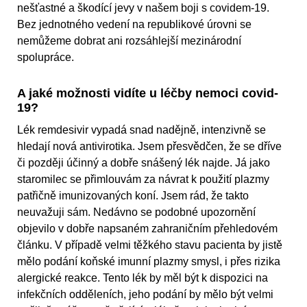
nešťastné a škodící jevy v našem boji s covidem-19.
Bez jednotného vedení na republikové úrovni se
nemůžeme dobrat ani rozsáhlejší mezinárodní
spolupráce.
A jaké možnosti vidíte u léčby nemoci covid-
19?
Lék remdesivir vypadá snad nadějně, intenzivně se
hledají nová antivirotika. Jsem přesvědčen, že se dříve
či později účinný a dobře snášený lék najde. Já jako
staromilec se přimlouvám za návrat k použití plazmy
patřičně imunizovaných koní. Jsem rád, že takto
neuvažuji sám. Nedávno se podobné upozornění
objevilo v dobře napsaném zahraničním přehledovém
článku. V případě velmi těžkého stavu pacienta by jistě
mělo podání koňské imunní plazmy smysl, i přes rizika
alergické reakce. Tento lék by měl být k dispozici na
infekčních odděleních, jeho podání by mělo být velmi