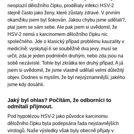
neoplazií děložního čípku, prodělaly infekci HSV-2
stejně často jako ženy, které zůstaly zdravé. V prvním
okamžiku jsem byl šokován. Jakou chybu jsme udělali?,
ptal jsem se sám sebe. Ale pak jsem si uvědomil, že
HSV-2 nemá s karcinomem děložního čípku nic
společného. Jde o klasický případ problému kauzality v
medicíně: vyskytují-li se souběžně dva jevy, musí se
určit, zda je jeden podmíněn druhým, nebo zda jsou na
sobě nezávislé. Tohle byl zkrátka ten druhý případ. A já
jsem si uvědomil, že jsme vlastně udělali velmi důležitý
objev. Dodnes si myslím, že byl nejvýznamnější, jakého
jsme kdy dosáhli.
Jaký byl ohlas? Počítám, že odborníci to
odmítali přijmout.
Pod hypotézou HSV-2 jako původce karcinomu
děložního čípku byla podepsána řada nejslavnějších
virologů. Naše výsledky však byly obecně přijaty v