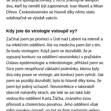
se svými spolupracovníky, z nichž jmenujme alespoň
dva, kteří by neměli být zapomenuti: Ivan Mareš a Milan
Dřevo. Československo se hlavně díky němu stalo
soběstačné ve výrobě vakcín.
Kdy jste do virologie vstoupil vy?
Začínal jsem po promoci v Ústí nad Labem na interně a
na infekčním oddělení. Ale na medicínu jsem šel s tím,
že budu virologem. Když jsem se dozvěděl, že je
vypsaný konkurz na oddělení neuroinfekcí v pražském
Ústavu epidemiologie a mikrobiologie, přihlásil jsem se.
Sice jsem nesplňoval základní podmínku, kterou byly
dva roky praxe ve virologii, ale konkurz jsem vyhrál. Jak
jsem se později dozvěděl, bylo to hlavně díky tomu, že
jsem byl jediný uchazeč. Neuroinfekce v laboratoři
obecně naháněly strach, ale lidé se asi také báli
vedoucího oddělení Karla Žáčka, známého svou
přísností a cholerickou povahou. Jeho oddělení však
mělo vysokou úroveň, on byl mužem nadaným velkou