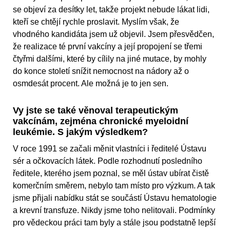
se objeví za desítky let, takže projekt nebude lákat lidi,
kteří se chtějí rychle proslavit. Myslím však, že
vhodného kandidáta jsem už objevil. Jsem přesvědčen,
že realizace té první vakcíny a její propojení se třemi
čtyřmi dalšími, které by cílily na jiné mutace, by mohly
do konce století snížit nemocnost na nádory až o
osmdesát procent. Ale možná je to jen sen.
Vy jste se také věnoval terapeutickým
vakcínám, zejména chronické myeloidní
leukémie. S jakým výsledkem?
V roce 1991 se začali měnit vlastníci i ředitelé Ústavu
sér a očkovacích látek. Podle rozhodnutí posledního
ředitele, kterého jsem poznal, se měl ústav ubírat čistě
komerčním směrem, nebylo tam místo pro výzkum. A tak
jsme přijali nabídku stát se součástí Ústavu hematologie
a krevní transfuze. Nikdy jsme toho nelitovali. Podmínky
pro vědeckou práci tam byly a stále jsou podstatně lepší