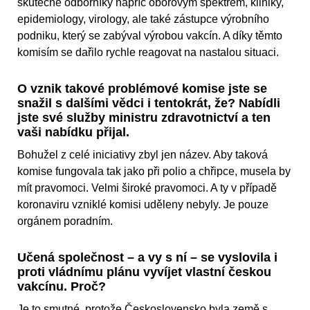
skutečné odborníky napříč oborovým spektrem, kliniky,
epidemiology, virology, ale také zástupce výrobního
podniku, který se zabýval výrobou vakcín. A díky těmto
komisím se dařilo rychle reagovat na nastalou situaci.
O vznik takové problémové komise jste se
snažil s dalšími vědci i tentokrát, že? Nabídli
jste své služby ministru zdravotnictví a ten
vaši nabídku přijal.
Bohužel z celé iniciativy zbyl jen název. Aby taková
komise fungovala tak jako při polio a chřipce, musela by
mít pravomoci. Velmi široké pravomoci. A ty v případě
koronaviru vzniklé komisi uděleny nebyly. Je pouze
orgánem poradním.
Učená společnost – a vy s ní – se vyslovila i
proti vládnímu plánu vyvíjet vlastní českou
vakcínu. Proč?
Je to smutné, protože Československo byla země s