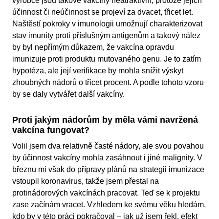
výrobce jsou takové vakcíny neatraktivní, protože jejich
účinnost či neúčinnost se projeví za dvacet, třicet let.
Naštěstí pokroky v imunologii umožnují charakterizovat
stav imunity proti příslušným antigenům a takový nález
by byl nepřímým důkazem, že vakcína opravdu
imunizuje proti produktu mutovaného genu. Je to zatím
hypotéza, ale její verifikace by mohla snížit výskyt
zhoubných nádorů o třicet procent. A podle tohoto vzoru
by se daly vytvářet další vakcíny.
Proti jakým nádorům by měla vámi navržená
vakcína fungovat?
Volil jsem dva relativně časté nádory, ale svou povahou
by účinnost vakcíny mohla zasáhnout i jiné malignity. V
březnu mi však do přípravy plánů na strategii imunizace
vstoupil koronavirus, takže jsem přestal na
protinádorových vakcínách pracovat. Teď se k projektu
zase začínám vracet. Vzhledem ke svému věku hledám,
kdo by v této práci pokračoval – jak už jsem řekl, efekt