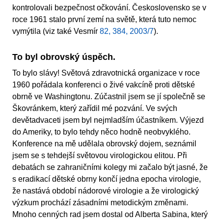
kontrolovali bezpečnost očkování. Československo se v
roce 1961 stalo první zemí na světě, která tuto nemoc
vymýtila (viz také Vesmír
82, 384, 2003/7
).
To byl obrovský úspěch.
To bylo slávy! Světová zdravotnická organizace v roce
1960 pořádala konferenci o živé vakcíně proti dětské
obrně ve Washingtonu. Zúčastnil jsem se jí společně se
Škovránkem, který zařídil mé pozvání. Ve svých
devětadvaceti jsem byl nejmladším účastníkem. Výjezd
do Ameriky, to bylo tehdy něco hodně neobvyklého.
Konference na mě udělala obrovský dojem, seznámil
jsem se s tehdejší světovou virologickou elitou. Při
debatách se zahraničními kolegy mi začalo být jasné, že
s eradikací dětské obrny končí jedna epocha virologie,
že nastává období nádorové virologie a že virologický
výzkum prochází zásadními metodickým změnami.
Mnoho cenných rad jsem dostal od Alberta Sabina, který