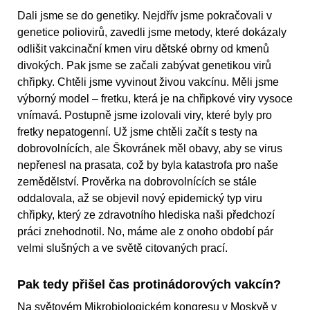
Dali jsme se do genetiky. Nejdřív jsme pokračovali v
genetice poliovirů, zavedli jsme metody, které dokázaly
odlišit vakcinační kmen viru dětské obrny od kmenů
divokých. Pak jsme se začali zabývat genetikou virů
chřipky. Chtěli jsme vyvinout živou vakcínu. Měli jsme
výborný model – fretku, která je na chřipkové viry vysoce
vnímavá. Postupně jsme izolovali viry, které byly pro
fretky nepatogenní. Už jsme chtěli začít s testy na
dobrovolnících, ale Škovránek měl obavy, aby se virus
nepřenesl na prasata, což by byla katastrofa pro naše
zemědělství. Prověrka na dobrovolnících se stále
oddalovala, až se objevil nový epidemický typ viru
chřipky, který ze zdravotního hlediska naši předchozí
práci znehodnotil. No, máme ale z onoho období pár
velmi slušných a ve světě citovaných prací.
Pak tedy přišel čas protinádorových vakcín?
Na světovém Mikrobiologickém kongresu v Moskvě v