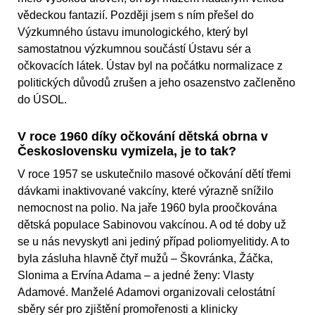
vědeckou fantazií. Později jsem s ním přešel do
Výzkumného ústavu imunologického, který byl
samostatnou výzkumnou součástí Ústavu sér a
očkovacích látek. Ústav byl na počátku normalizace z
politických důvodů zrušen a jeho osazenstvo začleněno
do ÚSOL.
V roce 1960 díky očkování dětská obrna v
Československu vymizela, je to tak?
V roce 1957 se uskutečnilo masové očkování dětí třemi
dávkami inaktivované vakcíny, které výrazně snížilo
nemocnost na polio. Na jaře 1960 byla proočkována
dětská populace Sabinovou vakcínou. A od té doby už
se u nás nevyskytl ani jediný případ poliomyelitidy. A to
byla zásluha hlavně čtyř mužů – Škovránka, Žáčka,
Slonima a Ervína Adama – a jedné ženy: Vlasty
Adamové. Manželé Adamovi organizovali celostátní
sběry sér pro zjištění promořenosti a klinicky