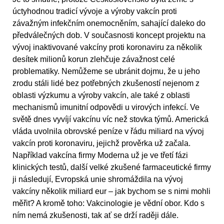
úctyhodnou tradicí vývoje a výroby vakcín proti
závažným infekčním onemocněním, sahající daleko do
předválečných dob. V současnosti koncept projektu na
vývoj inaktivované vakcíny proti koronaviru za několik
desítek milionů korun zlehčuje závažnost celé
problematiky. Nemůžeme se ubránit dojmu, že u jeho
zrodu stáli lidé bez potřebných zkušeností nejenom z
oblasti výzkumu a výroby vakcín, ale také z oblasti
mechanismů imunitní odpovědi u virových infekcí. Ve
světě dnes vyvíjí vakcínu víc než stovka týmů. Americká
vláda uvolnila obrovské peníze v řádu miliard na vývoj
vakcín proti koronaviru, jejichž prověrka už začala.
Například vakcína firmy Moderna už je ve třetí fázi
klinických testů, další velké zkušené farmaceutické firmy
ji následují, Evropská unie shromáždila na vývoj
vakcíny několik miliard eur – jak bychom se s nimi mohli
měřit? A kromě toho: Vakcinologie je vědní obor. Kdo s
ním nemá zkušenosti, tak ať se drží raději dále.