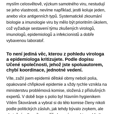
myslím celosvětově, výzkum samotného viru, nestudují
se jeho vlastnosti, nevíme například, jestli koluje jeden,
anebo více antigenních typů. Systematické zkoumání
biologie a imunologie viru by mělo být prioritním úkolem,
což vyžaduje sestavení týmu zkušených virologů,
imunologů, epidemiologů a infekcionistů a dobře
vybavenou laboratoř.
To není jediná věc, kterou z pohledu virologa
a epidemiologa kritizujete. Podle dopisu
Učené společnosti, jehož jste spoluautorem,
chybí koordinace, jednotné vedení.
Víte, zažil jsem epidemii dětské obrny neboli polia,
opakované chřipkové epidemie a vždy rychle vznikla na
ministerstvu problémová komise, složená z příslušných
expertů. V době boje s polio byl hlavním hygienikem
Vilém Škovránek a vybral si do této komise členy nikoli
podle politických zásluh, jak tehdy bývalo zvykem, ale