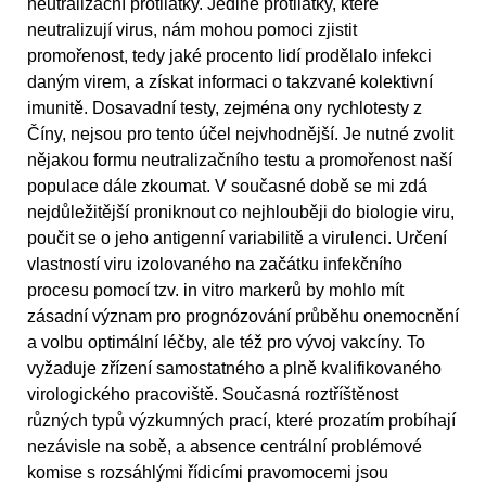
neutralizační protilátky. Jedině protilátky, které
neutralizují virus, nám mohou pomoci zjistit
promořenost, tedy jaké procento lidí prodělalo infekci
daným virem, a získat informaci o takzvané kolektivní
imunitě. Dosavadní testy, zejména ony rychlotesty z
Číny, nejsou pro tento účel nejvhodnější. Je nutné zvolit
nějakou formu neutralizačního testu a promořenost naší
populace dále zkoumat. V současné době se mi zdá
nejdůležitější proniknout co nejhlouběji do biologie viru,
poučit se o jeho antigenní variabilitě a virulenci. Určení
vlastností viru izolovaného na začátku infekčního
procesu pomocí tzv. in vitro markerů by mohlo mít
zásadní význam pro prognózování průběhu onemocnění
a volbu optimální léčby, ale též pro vývoj vakcíny. To
vyžaduje zřízení samostatného a plně kvalifikovaného
virologického pracoviště. Současná roztříštěnost
různých typů výzkumných prací, které prozatím probíhají
nezávisle na sobě, a absence centrální problémové
komise s rozsáhlými řídicími pravomocemi jsou