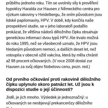
průběhu jednoho roku. Tím se uvolnily síly k prověření
hypotézy Haralda zur Hausen z Německého centra pro
výzkum rakoviny v Heidelbergu, že oním původcem jsou
lidské papilomaviry, HPV. V době, kdy končila naše
prospektivní studie, se v jeho laboratoři podařilo
prokázat, že většina nádorů děložního čípku obsahuje
genetickou informaci dvou typů HPV. Ale trvalo možná
do roku 1995, než se všeobecně uznalo, že HPV jsou
hledaným původcem nemoci, a dalších deset let, než
vstoupila v obecné užití vakcína, která by měla chránit
až 98 procent očkovaných. (V roce 2008 dostal zur
Hausen za svůj objev Nobelovu cenu, pozn. red.)
Od prvního očkování proti rakovině děložního
čípku uplynulo skoro patnáct let. Už jsou k
dispozici studie o její účinnosti?
Jistě, je jich mnoho. Výsledek je jednoznačný: u
očkovaných se neobjevují prekancerózy děložního