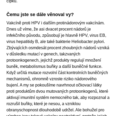
čípku.
Čemu jste se dále věnoval vy?
Vakcíně proti HPV i dalším protinádorovým vakcínám.
Dnes už víme, že asi dvacet procent nádorů je
infekčního původu, způsobují je hlavně HPV, virus EB,
virus hepatitidy B, ale také bakterie Heliobacter pylori.
Zbývajících osmdesát procent zhoubných nádorů vzniká
v důsledku mutací v genech, takzvaných
protoonkogenech, jejichž produkty regulují množení
buněk, metabolismus buňky a další buněčné funkce.
Když určitá mutace rozvolní část kontrolních buněčných
mechanismů, ohromně vzroste riziko nádorového
bujení. A my se pokoušíme navrhnout očkovací látky
proti produktům dvou mutovaných protoonkogenů, které
aktivují imunitní systém nemocného tak, aby rozpoznal a
rozrušil buňky, které je nesou, a vzniklou
obranyschopnost dlouhodobě udržel. Ale bohužel pro