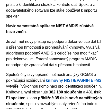
přístup k identifikaci složek a kontrole dat. Spektra z
dodavatelského softwaru lze stále používat k importu
spekter
Navíc
samostatná aplikace NIST AMDIS zůstává
beze změn.
Je zahrnut nový přístup na podporu dekonvoluce dat EI
s přesnou hmotností a prohledávání knihovny. Využívá
algoritmus podobný AMDIS s celočíselnou modifikací
pro dekonvoluci. Externí samostatný program AMDIS
nepodporuje zpracování dat s přesnou hmotností.
Společně tyto vylepšené možnosti analýzy GC/MS a
pokračující rozšiřování
knihovny NIST/EPA/NIH EI-MS
vytvářejí výkonnou kombinaci pro identifikaci sloučenin.
Knihovna nyní obsahuje
382 180 sloučenin
a
431 tisíc
EI spekter
, z toho
přibližně 35 tisíc nově naměřených
sloučenin
, spolu s rozsáhlými daty retenčního indexu