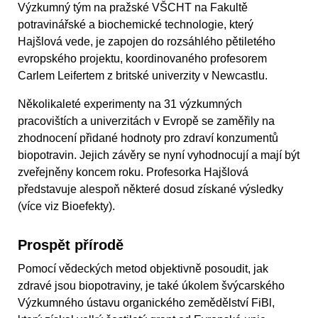
Výzkumný tým na pražské VŠCHT na Fakultě
potravinářské a biochemické technologie, který
Hajšlová vede, je zapojen do rozsáhlého pětiletého
evropského projektu, koordinovaného profesorem
Carlem Leifertem z britské univerzity v Newcastlu.
Několikaleté experimenty na 31 výzkumných
pracovištích a univerzitách v Evropě se zaměřily na
zhodnocení přidané hodnoty pro zdraví konzumentů
biopotravin. Jejich závěry se nyní vyhodnocují a mají být
zveřejněny koncem roku. Profesorka Hajšlová
představuje alespoň některé dosud získané výsledky
(více viz Bioefekty).
Prospět přírodě
Pomocí vědeckých metod objektivně posoudit, jak
zdravé jsou biopotraviny, je také úkolem švýcarského
Výzkumného ústavu organického zemědělství FiBl,