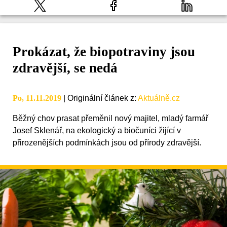
Prokázat, že biopotraviny jsou
zdravější, se nedá
Po, 11.11.2019
|
Originální článek z
:
Aktuálně.cz
Běžný chov prasat přeměnil nový majitel, mladý farmář
Josef Sklenář, na ekologický a biočuníci žijící v
přirozenějších podmínkách jsou od přírody zdravější.