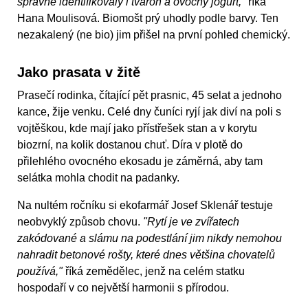
správně identifikovaly i tvaroh a ovocný jogurt,"
říká
Hana Moulisová. Biomošt prý uhodly podle barvy. Ten
nezakalený (ne bio) jim přišel na první pohled chemický.
Jako prasata v žitě
Prasečí rodinka, čítající pět prasnic, 45 selat a jednoho
kance, žije venku. Celé dny čuníci ryjí jak diví na poli s
vojtěškou, kde mají jako přístřešek stan a v korytu
biozrní, na kolik dostanou chuť. Díra v plotě do
přilehlého ovocného ekosadu je záměrná, aby tam
selátka mohla chodit na padanky.
Na nultém ročníku si ekofarmář Josef Sklenář testuje
neobvyklý způsob chovu.
"Rytí je ve zvířatech
zakódované a slámu na podestlání jim nikdy nemohou
nahradit betonové rošty, které dnes většina chovatelů
používá,"
říká zemědělec, jenž na celém statku
hospodaří v co největší harmonii s přírodou.