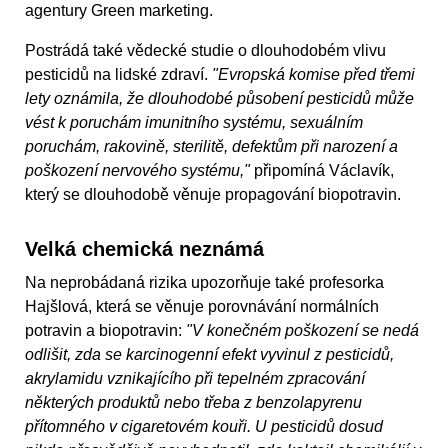
agentury Green marketing.
Postrádá také vědecké studie o dlouhodobém vlivu
pesticidů na lidské zdraví.
"Evropská komise před třemi
lety oznámila, že dlouhodobé působení pesticidů může
vést k poruchám imunitního systému, sexuálním
poruchám, rakovině, sterilitě, defektům při narození a
poškození nervového systému,"
připomíná Václavík,
který se dlouhodobě věnuje propagování biopotravin.
Velká chemická neznámá
Na neprobádaná rizika upozorňuje také profesorka
Hajšlová, která se věnuje porovnávání normálních
potravin a biopotravin:
"V konečném poškození se nedá
odlišit, zda se karcinogenní efekt vyvinul z pesticidů,
akrylamidu vznikajícího při tepelném zpracování
některých produktů nebo třeba z benzolapyrenu
přítomného v cigaretovém kouři. U pesticidů dosud