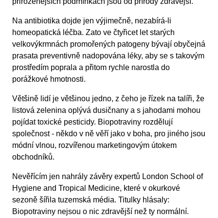
přirozenějších podmínkách jsou od přírody zdravější.
Na antibiotika dojde jen výjimečně, nezabírá-li
homeopatická léčba. Zato ve čtyřicet let starých
velkovýkrmnách promořených patogeny bývají obyčejná
prasata preventivně nadopována léky, aby se s takovým
prostředím poprala a přitom rychle narostla do
porážkové hmotnosti.
Většině lidí je většinou jedno, z čeho je řízek na talíři, že
listová zelenina oplývá dusičnany a s jahodami mohou
pojídat toxické pesticidy. Biopotraviny rozdělují
společnost - někdo v ně věří jako v boha, pro jiného jsou
módní vlnou, rozvířenou marketingovým útokem
obchodníků.
Nevěřícím jen nahrály závěry expertů London School of
Hygiene and Tropical Medicine, které v okurkové
sezoně šířila tuzemská média. Titulky hlásaly:
Biopotraviny nejsou o nic zdravější než ty normální.