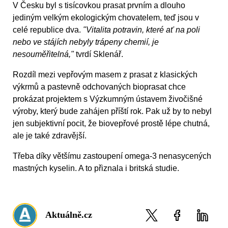
V Česku byl s tisícovkou prasat prvním a dlouho
jediným velkým ekologickým chovatelem, teď jsou v
celé republice dva.
"Vitalita potravin, které ať na poli
nebo ve stájích nebyly trápeny chemií, je
nesouměřitelná,"
tvrdí Sklenář.
Rozdíl mezi vepřovým masem z prasat z klasických
výkrmů a pastevně odchovaných bioprasat chce
prokázat projektem s Výzkumným ústavem živočišné
výroby, který bude zahájen příští rok. Pak už by to nebyl
jen subjektivní pocit, že biovepřové prostě lépe chutná,
ale je také zdravější.
Třeba díky většímu zastoupení omega-3 nenasycených
mastných kyselin. A to přiznala i britská studie.
Aktuálně.cz