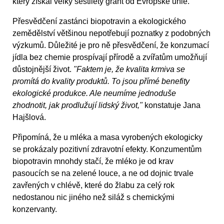
který získal velký šestiletý grant od Evropské unie.
Přesvědčení zastánci biopotravin a ekologického
zemědělství většinou nepotřebují poznatky z podobných
výzkumů. Důležité je pro ně přesvědčení, že konzumací
jídla bez chemie prospívají přírodě a zvířatům umožňují
důstojnější život.
"Faktem je, že kvalita krmiva se
promítá do kvality produktů. To jsou přímé benefity
ekologické produkce. Ale neumíme jednoduše
zhodnotit, jak prodlužují lidský život,"
konstatuje Jana
Hajšlová.
Připomíná, že u mléka a masa vyrobených ekologicky
se prokázaly pozitivní zdravotní efekty. Konzumentům
biopotravin mnohdy stačí, že mléko je od krav
pasoucích se na zelené louce, a ne od dojnic trvale
zavřených v chlévě, které do žlabu za celý rok
nedostanou nic jiného než siláž s chemickými
konzervanty.