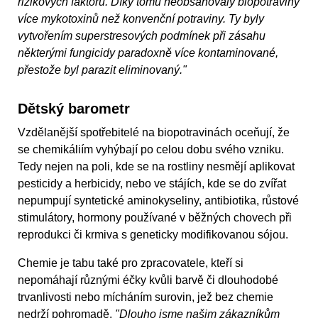
rizikových faktorů. Díky tomu neobsahovaly biopotraviny
více mykotoxinů než konvenční potraviny. Ty byly
vytvořením superstresových podmínek při zásahu
některými fungicidy paradoxně více kontaminované,
přestože byl parazit eliminovaný."
Dětský barometr
Vzdělanější spotřebitelé na biopotravinách oceňují, že
se chemikáliím vyhýbají po celou dobu svého vzniku.
Tedy nejen na poli, kde se na rostliny nesmějí aplikovat
pesticidy a herbicidy, nebo ve stájích, kde se do zvířat
nepumpují syntetické aminokyseliny, antibiotika, růstové
stimulátory, hormony používané v běžných chovech při
reprodukci či krmiva s geneticky modifikovanou sójou.
Chemie je tabu také pro zpracovatele, kteří si
nepomáhají různými éčky kvůli barvě či dlouhodobé
trvanlivosti nebo mícháním surovin, jež bez chemie
nedrží pohromadě.
"Dlouho jsme našim zákazníkům