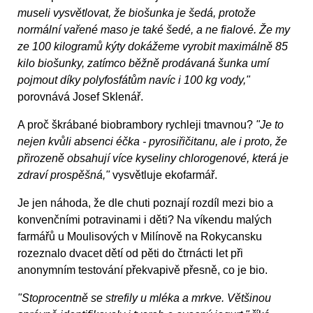
museli vysvětlovat, že biošunka je šedá, protože
normální vařené maso je také šedé, a ne fialové. Že my
ze 100 kilogramů kýty dokážeme vyrobit maximálně 85
kilo biošunky, zatímco běžně prodávaná šunka umí
pojmout díky polyfosfátům navíc i 100 kg vody,"
porovnává Josef Sklenář.
A proč škrábané biobrambory rychleji tmavnou?
"Je to
nejen kvůli absenci éčka - pyrosiřičitanu, ale i proto, že
přirozeně obsahují více kyseliny chlorogenové, která je
zdraví prospěšná,"
vysvětluje ekofarmář.
Je jen náhoda, že dle chuti poznají rozdíl mezi bio a
konvenčními potravinami i děti? Na víkendu malých
farmářů u Moulisových v Milínově na Rokycansku
rozeznalo dvacet dětí od pěti do čtrnácti let při
anonymním testování překvapivě přesně, co je bio.
"Stoprocentně se strefily u mléka a mrkve. Většinou