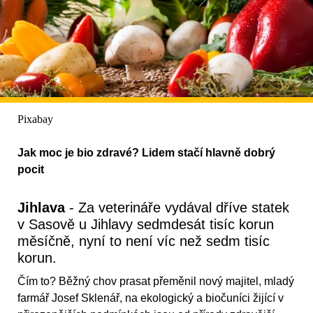
Pixabay
Jak moc je bio zdravé? Lidem stačí hlavně dobrý
pocit
Jihlava
- Za veterináře vydával dříve statek
v Sasově u Jihlavy sedmdesát tisíc korun
měsíčně, nyní to není víc než sedm tisíc
korun.
Čím to? Běžný chov prasat přeměnil nový majitel, mladý
farmář Josef Sklenář, na ekologický a biočuníci žijící v