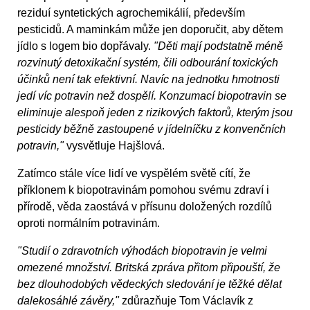
reziduí syntetických agrochemikálií, především
pesticidů. A maminkám může jen doporučit, aby dětem
jídlo s logem bio dopřávaly.
"Děti mají podstatně méně
rozvinutý detoxikační systém, čili odbourání toxických
účinků není tak efektivní. Navíc na jednotku hmotnosti
jedí víc potravin než dospělí. Konzumací biopotravin se
eliminuje alespoň jeden z rizikových faktorů, kterým jsou
pesticidy běžně zastoupené v jídelníčku z konvenčních
potravin,"
vysvětluje Hajšlová.
Zatímco stále více lidí ve vyspělém světě cítí, že
příklonem k biopotravinám pomohou svému zdraví i
přírodě, věda zaostává v přísunu doložených rozdílů
oproti normálním potravinám.
"Studií o zdravotních výhodách biopotravin je velmi
omezené množství. Britská zpráva přitom připouští, že
bez dlouhodobých vědeckých sledování je těžké dělat
dalekosáhlé závěry,"
zdůrazňuje Tom Václavík z