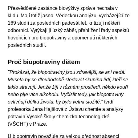
Přesvědčené zastánce biovýživy zpráva nechala v
klidu. Mají totiž jasno. Vědeckou analýzu, vycházející ze
169 studií za posledních padesát let, kritizují někteří
odborníci. Vytýkají jí úzký záběr, přehlížení řady aspektů
hovořících pro biopotraviny a opomenutí některých
posledních studií.
Proč biopotraviny dětem
"Prokázat, že biopotraviny jsou zdravější, se ani nedá.
Musela by se dlouhodobě sledovat skupina lidí, kteří se
takto stravují. Jenže žijí v různém prostředí, někdo kouří
nebo pije více alkoholu. Vyčíslit tedy, jak biopotraviny
ovlivňují délku života, by bylo velmi složité,"
tvrdí
profesorka Jana Hajšlová z Ústavu chemie a analýzy
potravin Vysoké školy chemicko-technologické
(VŠCHT) v Praze.
U biopotravin považuje za velkou přednost absenci