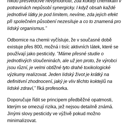
nikdo přesvědčivě nevyhodnotil, zda koktejl chemikálií v
potravinách nepůsobí synergicky. I když obsah každé
jednotlivé látky je pod limitem, nevíme, zda jejich efekt
při společném působení nezesiluje a co to znamená pro
lidský organismus."
Odbornice na chemii vyčísluje, že v současné době
existuje přes 800, možná i tisíc aktivních látek, které se
používají jako pesticidy.
"Máme přesné studie o
jednotlivých sloučeninách, ale už jen proto, že výrobci
jsou různí, je velmi obtížné tyto drahé toxikologické
výzkumy realizovat. Jeden lidský život je krátký na
definitivní zhodnocení, jaký je vliv těchto koktejlů na
lidské zdraví,"
říká profesorka.
Doporučuje řídit se principem předběžné opatrnosti,
kterým se omezují rizika, jež nejsou detailně známá.
Jinými slovy pesticidy ve výživě pokud možno
minimalizovat.