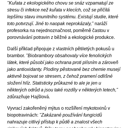
"Kuřata z ekologického chovu se snáz vzpamatují ze
stresu či infekce než kuřata v klecích, což se přičítá
lepšímu stavu imunitního systému. Existují studie, které
toto potvrzují. Jiné to naopak neprokázaly,"
naráží
profesorka na nejednoznačnost, poměrně častou v
porovnávání potravin z běžné a ekologické produkce.
Další příklad připojuje z vlastních pětiletých pokusů u
brambor.
"Biobrambory obsahovaly více fenolických
látek, které působí jako ochrana proti plísním a zároveň
jako antioxidanty. Plodiny pěstované bez chemie musejí
aktivně bojovat se stresem, z čehož pramení odlišné
složení hlíz. Statisticky průkazné to ale je jen u
některých odrůd a jsou také rozdíly v některých letech,"
zdůrazňuje Hajšlová.
Vyvrací zakořeněný mýtus o rozšíření mykotoxinů v
biopotravinách:
"Zakázané používání fungicidů
nahrazuje citlivý přístup k půdě a znalost všech