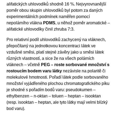
alifatických uhlovodíků shodně 16 %. Nejvyrovnanější
poměr obou skupin uhlovodíků byl potom za daných
experimentálních podmínek naměřen pomocí
nepolárního vlákna
PDMS
, u něhož poměr aromatické –
alifatické uhlovodíky činil zhruba 7:3.
Pro relativní podíl uhlovodíků zachycený na vláknech,
přepočítaný na jednotkovou koncentraci látek ve
vzdušné směsi, platí stejné závěry jako u směsi látek
různých vlastností, a sice že na všech polárních
vláknech – včetně
PEG – roste sorbované množství s
rostoucím bodem varu látky
nezávisle na polaritě či
molekulové hmotnosti. Pořadí látek podle sorbovaného
množství vyjádřeného plochou chromatografického píku
je shodné s pořadím bodů varu: pseudokumen –
ethylbenzen – n-oktan – toluen – heptan – isooktan
(resp. isooktan – heptan, ale tyto látky mají velmi blízký
bod varu).