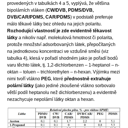
provedených v tabulkách 4 a 5, vyplývá, že většina
bipolárních vláken (
CW/DVB, PDMS/DVB,
DVB/CAR/PDMS, CAR/PDMS
) v podstatě preferuje
málo těkavé látky bez ohledu na jejich polaritu.
Rozhodující vlastností je zde evidentně těkavost
látky
a nikoliv např. molekulová hmotnost či polarita,
protože množství adsorbovaných látek, přepočítaných
na jednotkovou koncentraci ve vzdušné směsi (viz
tabulka 4), klesá v pořadí shodném jako je pořadí bodů
varu těchto látek, tj. 1,2-dichlorbenzen – 1-heptanol – n-
oktan – toluen – trichlorethylen – n-hexan. Výjimku mezi
nimi tvoří vlákno
PEG
, které
přednostně extrahuje
polární látky
(jako jediné zkoušené vlákno sorbovalo
větší podíl heptanolu než dichlorbenzenu) a evidentně
nezachycuje nepolární látky oktan a hexan.