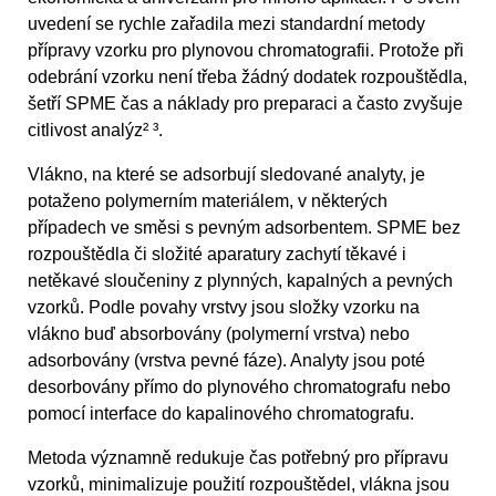
uvedení se rychle zařadila mezi standardní metody
přípravy vzorku pro plynovou chromatografii. Protože při
odebrání vzorku není třeba žádný dodatek rozpouštědla,
šetří SPME čas a náklady pro preparaci a často zvyšuje
citlivost analýz² ³.
Vlákno, na které se adsorbují sledované analyty, je
potaženo polymerním materiálem, v některých
případech ve směsi s pevným adsorbentem. SPME bez
rozpouštědla či složité aparatury zachytí těkavé i
netěkavé sloučeniny z plynných, kapalných a pevných
vzorků. Podle povahy vrstvy jsou složky vzorku na
vlákno buď absorbovány (polymerní vrstva) nebo
adsorbovány (vrstva pevné fáze). Analyty jsou poté
desorbovány přímo do plynového chromatografu nebo
pomocí interface do kapalinového chromatografu.
Metoda významně redukuje čas potřebný pro přípravu
vzorků, minimalizuje použití rozpouštědel, vlákna jsou