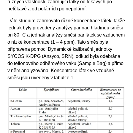
různých vlastností, zahrnující látky od těkavých po
netěkavé a od polárních po nepolární.
Dále studium zahrnovalo různé koncentrace látek, takže
jednak byly provedeny analýzy par nad hladinou směsi
při 80 °C a jednak analýzy směsi par látek se vzduchem
o nízké koncentrace (1 – 4 ppm). Tato směs byla
připravena pomocí Dynamické kalibrační jednotky
SYCOS K-DPG (Ansyco, SRN), odkud byla odebrána
do teflonového odběrového vaku (Sample Bag) a přímo
v něm analyzována. Koncentrace látek ve vzdušné
směsi jsou uvedeny v tabulce 1.