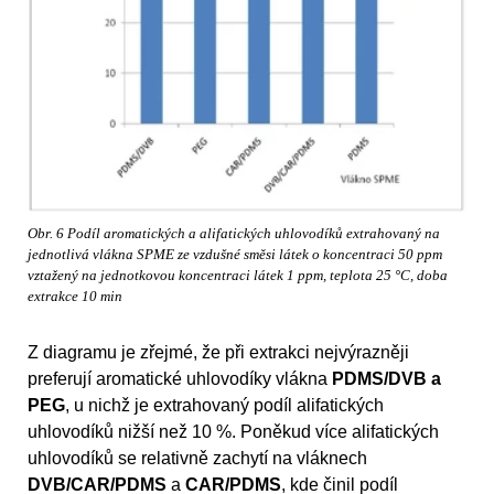
Obr. 6 Podíl aromatických a alifatických uhlovodíků extrahovaný na
jednotlivá vlákna SPME ze vzdušné směsi látek o koncentraci 50 ppm
vztažený na jednotkovou koncentraci látek 1 ppm, teplota 25 °C, doba
extrakce 10 min
Z diagramu je zřejmé, že při extrakci nejvýrazněji
preferují aromatické uhlovodíky vlákna
PDMS/DVB a
PEG
, u nichž je extrahovaný podíl alifatických
uhlovodíků nižší než 10 %. Poněkud více alifatických
uhlovodíků se relativně zachytí na vláknech
DVB/CAR/PDMS
a
CAR/PDMS
, kde činil podíl