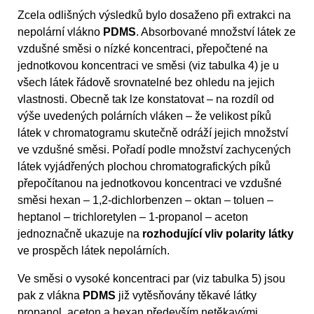
Zcela odlišných výsledků bylo dosaženo při extrakci na
nepolární vlákno
PDMS
. Absorbované množství látek ze
vzdušné směsi o nízké koncentraci, přepočtené na
jednotkovou koncentraci ve směsi (viz tabulka 4) je u
všech látek řádově srovnatelné bez ohledu na jejich
vlastnosti. Obecně tak lze konstatovat – na rozdíl od
výše uvedených polárních vláken – že velikost píků
látek v chromatogramu skutečně odráží jejich množství
ve vzdušné směsi. Pořadí podle množství zachycených
látek vyjádřených plochou chromatografických píků
přepočítanou na jednotkovou koncentraci ve vzdušné
směsi hexan – 1,2-dichlorbenzen – oktan – toluen –
heptanol – trichloretylen – 1-propanol – aceton
jednoznačně ukazuje na
rozhodující vliv polarity látky
ve prospěch látek nepolárních.
Ve směsi o vysoké koncentraci par (viz tabulka 5) jsou
pak z vlákna
PDMS
již vytěsňovány těkavé látky
propanol, aceton a hexan především netěkavými