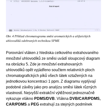
Obr. 4 Příklad chromatogramu směsi aromatických a alifatických
uhlovodíků odebraných technikou SPME
Porovnání vláken z hlediska celkového extrahovaného
množství uhlovodíků ze směsi uvádí sloupcový diagram
na obrázku 5. Zde je množství extrahovaných
uhlovodíků opět vyjádřeno součtem relativních ploch
chromatografických píků všech látek vztažených na
jednotkovou koncentraci 1 ppm. Z diagramu vyplývají
podobné závěry jako pro analýzu směsi látek různých
vlastností. Nejvyšší extrakční výtěžnost jednoznačně
vykazuje vlákno
PDMS/DVB
. Vlákna
DVB/CAR/PDMS,
CAR/PDMS
a
PEG
extrahují za stejných podmínek