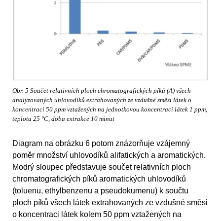
Obr. 5 Součet relativních ploch chromatografických píků (A) všech
analyzovaných uhlovodíků extrahovaných ze vzdušné směsi látek o
koncentraci 50 ppm vztažených na jednotkovou koncentraci látek 1 ppm,
teplota 25 °C, doba extrakce 10 minut
Diagram na obrázku 6 potom znázorňuje vzájemný
poměr množství uhlovodíků alifatických a aromatických.
Modrý sloupec představuje součet relativních ploch
chromatografických píků aromatických uhlovodíků
(toluenu, ethylbenzenu a pseudokumenu) k součtu
ploch píků všech látek extrahovaných ze vzdušné směsi
o koncentraci látek kolem 50 ppm vztažených na