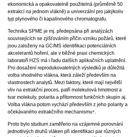
ekonomická a opakovatelně použitelná (průměrně 50
extrakcí na jednom vlákně) a univerzální pro jakýkoliv
typ plynového či kapalinového chromatografu.
Technika SPME je mj. předepsána při analýzách
souvisejících se zjišťováním příčin vzniku požárů, které
jsou založeny na GC/MS identifikaci potenciálních
akcelerantů hoření, ale v běžné praxi chemických
laboratoří HZS má i řadu dalších aplikačních uplatnění.
Pro dosažení reprodukovatelných výsledků je důležitá
volba vhodného vlákna, která záleží především na
vlastnostech analytů. Mezi faktory, které mají největší
vliv na extrakční proces, patří molekulová hmotnost a
tvar molekuly, polarita a přítomnost funkčních skupin aj.
Volba vlákna potom vychází především z jeho polarity a
očekávaného extrakčního mechanismu⁴.
Proto bylo studium zaměřeno na vzájemné porovnání
jednotlivých druhů vláken při identifikaci par různých