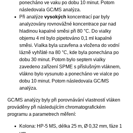
ponecháno ve vaku po dobu 10 minut. Potom
následovala GC/MS analýza.
Při analýze
vysokých
koncentrací par byly
analyzovány rovnovážné koncentrace par nad
hladinou kapalné směsi při 80 °C. Do vialky
objemu 4 ml bylo pipetováno 0,1 ml kapalné
směsi. Vialka byla uzavřena a vložena do vodní
lázně vyhřáté na 80 °C, kde byla ponechána po
dobu 30 minut. Potom bylo septem vialky
zavedeno zařízení SPME s příslušným vláknem,
vlákno bylo vysunuto a ponecháno ve vialce po
dobu 10 minut. Potom následovala GC/MS
analýza.
GC/MS analýzy byly při porovnávání vlastností vláken
prováděny při následujícím chromatografickém
programu a parametrech měření:
Kolona: HP-5 MS, délka 25 m, Ø 0,32 mm, fáze 1