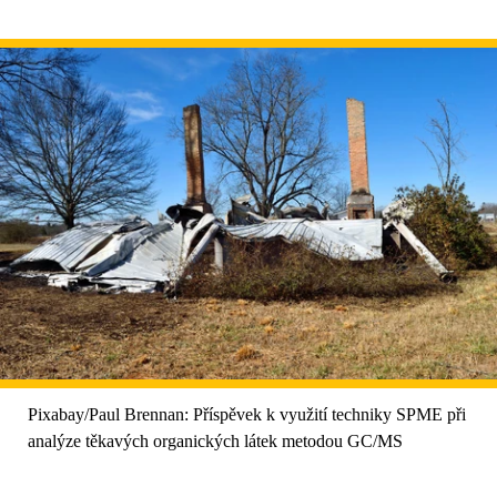
Pixabay/Paul Brennan: Příspěvek k využití techniky SPME při
analýze těkavých organických látek metodou GC/MS