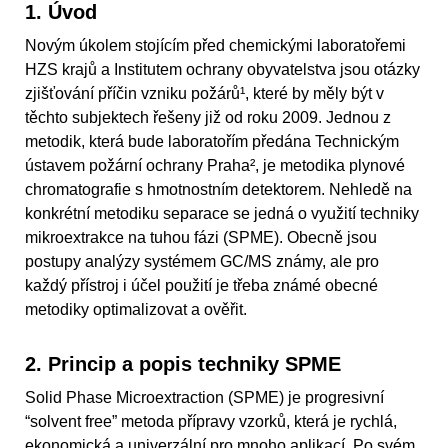
1. Úvod
Novým úkolem stojícím před chemickými laboratořemi
HZS krajů a Institutem ochrany obyvatelstva jsou otázky
zjišťování příčin vzniku požárů¹, které by měly být v
těchto subjektech řešeny již od roku 2009. Jednou z
metodik, která bude laboratořím předána Technickým
ústavem požární ochrany Praha², je metodika plynové
chromatografie s hmotnostním detektorem. Nehledě na
konkrétní metodiku separace se jedná o využití techniky
mikroextrakce na tuhou fázi (SPME). Obecně jsou
postupy analýzy systémem GC/MS známy, ale pro
každý přístroj i účel použití je třeba známé obecné
metodiky optimalizovat a ověřit.
2. Princip a popis techniky SPME
Solid Phase Microextraction (SPME) je progresivní
“solvent free” metoda přípravy vzorků, která je rychlá,
ekonomická a univerzální pro mnoho aplikací. Po svém