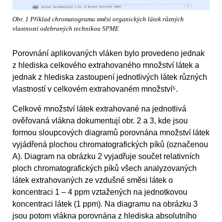
Obr. 1 Příklad chromatogramu směsi organických látek různých
vlastností odebraných technikou SPME
Porovnání aplikovaných vláken bylo provedeno jednak
z hlediska celkového extrahovaného množství látek a
jednak z hlediska zastoupení jednotlivých látek různých
vlastností v celkovém extrahovaném množství⁵.
Celkové množství látek extrahované na jednotlivá
ověřovaná vlákna dokumentují obr. 2 a 3, kde jsou
formou sloupcových diagramů porovnána množství látek
vyjádřená plochou chromatografických píků (označenou
A). Diagram na obrázku 2 vyjadřuje součet relativních
ploch chromatografických píků všech analyzovaných
látek extrahovaných ze vzdušné směsi látek o
koncentraci 1 – 4 ppm vztažených na jednotkovou
koncentraci látek (1 ppm). Na diagramu na obrázku 3
jsou potom vlákna porovnána z hlediska absolutního