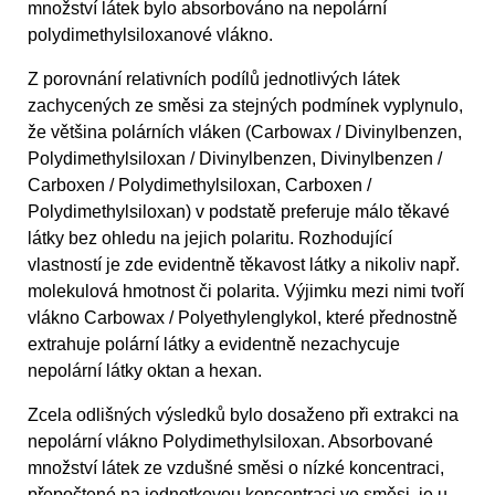
množství látek bylo absorbováno na nepolární
polydimethylsiloxanové vlákno.
Z porovnání relativních podílů jednotlivých látek
zachycených ze směsi za stejných podmínek vyplynulo,
že většina polárních vláken (Carbowax / Divinylbenzen,
Polydimethylsiloxan / Divinylbenzen, Divinylbenzen /
Carboxen / Polydimethylsiloxan, Carboxen /
Polydimethylsiloxan) v podstatě preferuje málo těkavé
látky bez ohledu na jejich polaritu. Rozhodující
vlastností je zde evidentně těkavost látky a nikoliv např.
molekulová hmotnost či polarita. Výjimku mezi nimi tvoří
vlákno Carbowax / Polyethylenglykol, které přednostně
extrahuje polární látky a evidentně nezachycuje
nepolární látky oktan a hexan.
Zcela odlišných výsledků bylo dosaženo při extrakci na
nepolární vlákno Polydimethylsiloxan. Absorbované
množství látek ze vzdušné směsi o nízké koncentraci,
přepočtené na jednotkovou koncentraci ve směsi, je u