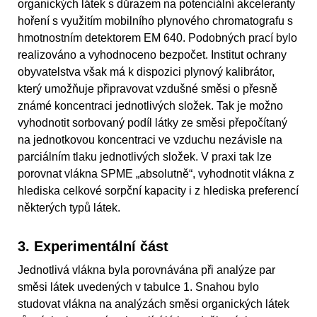
organických látek s důrazem na potenciální akceleranty
hoření s využitím mobilního plynového chromatografu s
hmotnostním detektorem EM 640. Podobných prací bylo
realizováno a vyhodnoceno bezpočet. Institut ochrany
obyvatelstva však má k dispozici plynový kalibrátor,
který umožňuje připravovat vzdušné směsi o přesně
známé koncentraci jednotlivých složek. Tak je možno
vyhodnotit sorbovaný podíl látky ze směsi přepočítaný
na jednotkovou koncentraci ve vzduchu nezávisle na
parciálním tlaku jednotlivých složek. V praxi tak lze
porovnat vlákna SPME „absolutně“, vyhodnotit vlákna z
hlediska celkové sorpční kapacity i z hlediska preferencí
některých typů látek.
3. Experimentální část
Jednotlivá vlákna byla porovnávána při analýze par
směsi látek uvedených v tabulce 1. Snahou bylo
studovat vlákna na analýzách směsi organických látek