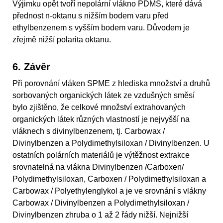
Výjimku opět tvoří nepolární vlákno PDMS, které dává
přednost n-oktanu s nižším bodem varu před
ethylbenzenem s vyšším bodem varu. Důvodem je
zřejmě nižší polarita oktanu.
6. Závěr
Při porovnání vláken SPME z hlediska množství a druhů
sorbovaných organických látek ze vzdušných směsí
bylo zjištěno, že celkové množství extrahovaných
organických látek různých vlastností je nejvyšší na
vláknech s divinylbenzenem, tj. Carbowax /
Divinylbenzen a Polydimethylsiloxan / Divinylbenzen. U
ostatních polárních materiálů je výtěžnost extrakce
srovnatelná na vlákna Divinylbenzen /Carboxen/
Polydimethylsiloxan, Carboxen / Polydimethylsiloxan a
Carbowax / Polyethylenglykol a je ve srovnání s vlákny
Carbowax / Divinylbenzen a Polydimethylsiloxan /
Divinylbenzen zhruba o 1 až 2 řády nižší. Nejnižší