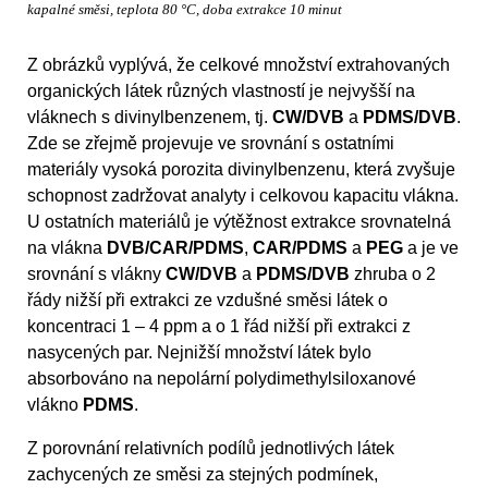
kapalné směsi, teplota 80 °C, doba extrakce 10 minut
Z obrázků vyplývá, že celkové množství extrahovaných
organických látek různých vlastností je nejvyšší na
vláknech s divinylbenzenem, tj.
CW/DVB
a
PDMS/DVB
.
Zde se zřejmě projevuje ve srovnání s ostatními
materiály vysoká porozita divinylbenzenu, která zvyšuje
schopnost zadržovat analyty i celkovou kapacitu vlákna.
U ostatních materiálů je výtěžnost extrakce srovnatelná
na vlákna
DVB/CAR/PDMS
,
CAR/PDMS
a
PEG
a je ve
srovnání s vlákny
CW/DVB
a
PDMS/DVB
zhruba o 2
řády nižší při extrakci ze vzdušné směsi látek o
koncentraci 1 – 4 ppm a o 1 řád nižší při extrakci z
nasycených par. Nejnižší množství látek bylo
absorbováno na nepolární polydimethylsiloxanové
vlákno
PDMS
.
Z porovnání relativních podílů jednotlivých látek
zachycených ze směsi za stejných podmínek,