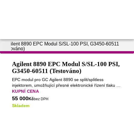
Agilent 8890 EPC Modul S/SL-100 PSI,
G3450-60511 (Testováno)
EPC modul pro GC Agilent 8890 se split/splitless
injektorem, umožňující přesné elektronické řízení tlaku do
100 PSI a stabilní, reprodukovatelné dávkování vzorků.
KUPNÍ CENA
55 000
Kč
bez DPH
Skladem