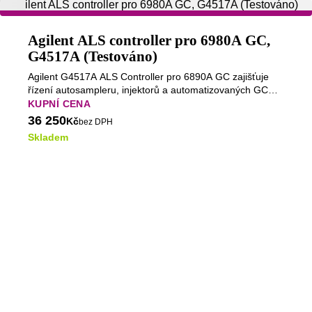
Agilent ALS controller pro 6980A GC,
G4517A (Testováno)
Agilent G4517A ALS Controller pro 6890A GC zajišťuje
řízení autosampleru, injektorů a automatizovaných GC
sekvencí.
KUPNÍ CENA
36 250
Kč
bez DPH
Skladem