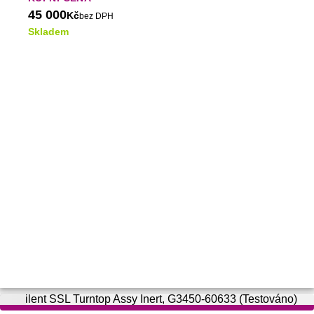
pneumatickou propojovací sestavu.
45 000
Kč
bez DPH
Skladem