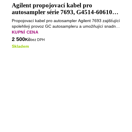
Agilent propojovací kabel pro
autosampler série 7693, G4514-60610
(Testováno)
Propojovací kabel pro autosampler Agilent 7693 zajišťující
spolehlivý provoz GC autosampleru a umožňující snadné
přepínání injektoru mezi předním a zadním vstupem GC.
KUPNÍ CENA
2 500
Kč
bez DPH
Skladem