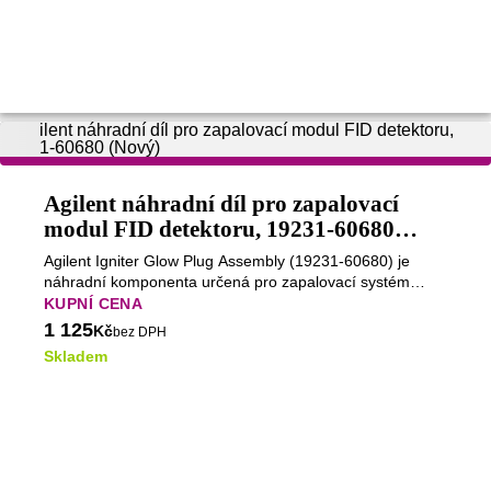
Agilent náhradní díl pro zapalovací
modul FID detektoru, 19231-60680
(Nový)
Agilent Igniter Glow Plug Assembly (19231-60680) je
náhradní komponenta určená pro zapalovací systém
detektoru FID (Flame Ionization Detector) v plynových
KUPNÍ CENA
chromatografech Agilent. Žhavicí zapalovací prvek
1 125
Kč
bez DPH
zajišťuje spolehlivé zapálení vodíkovo-vzduchového
Skladem
plamene používaného při detekci ve FID. Tato součást je
součástí standardního zapalovacího modulu FID Agilent a
přispívá ke stabilnímu a reprodukovatelnému provozu
detektoru při rutinních GC analýzách. Klíčové vlastnosti
Náhradní žhavicí zapalovací sestava pro modul
zapalování FID Zajišťuje spolehlivé zapálení plamene FID
Podporuje stabilní a reprodukovatelný provoz detektoru