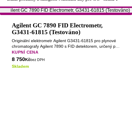
Agilent GC 7890 FID Electrometr,
G3431-61815 (Testováno)
Originální elektrometr Agilent G3431-61815 pro plynové
chromatografy Agilent 7890 s FID detektorem, určený pro
spolehlivé zesílení a zpracování signálu.
KUPNÍ CENA
8 750
Kč
bez DPH
Skladem