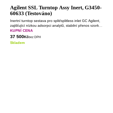
Agilent SSL Turntop Assy Inert, G3450-
60633 (Testováno)
Inertní turntop sestava pro split/splitless inlet GC Agilent,
zajišťující nízkou adsorpci analytů, stabilní přenos vzorku
a reprodukovatelné chromatografické výsledky.
KUPNÍ CENA
37 500
Kč
bez DPH
Skladem