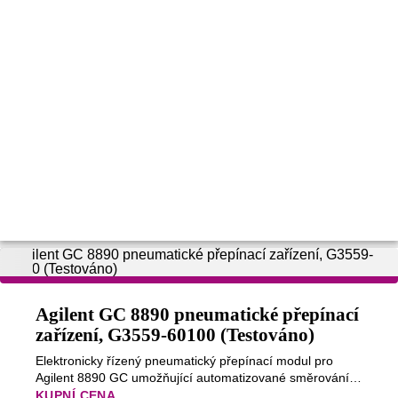
Agilent GC 8890 pneumatické přepínací
zařízení, G3559-60100 (Testováno)
Elektronicky řízený pneumatický přepínací modul pro
Agilent 8890 GC umožňující automatizované směrování
plynů a řízení tlaků. Obsahuje EPC modul a
KUPNÍ CENA