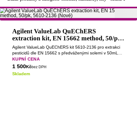
Agilent ValueLab QuEChERS
extraction kit, EN 15662 method, 50/pk,
5610-2136 (Nové)
Agilent ValueLab QuEChERS kit 5610-2136 pro extrakci
pesticidů dle EN 15662 s předváženými solemi v 50mL
zkumavkách.
KUPNÍ CENA
1 500
Kč
bez DPH
Skladem