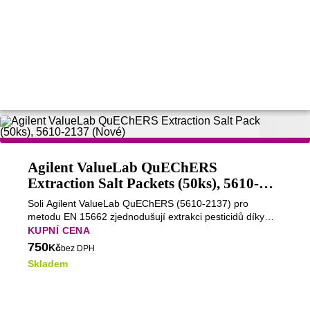
Agilent ValueLab QuEChERS
Extraction Salt Packets (50ks), 5610-
2137 (Nové)
Soli Agilent ValueLab QuEChERS (5610-2137) pro
metodu EN 15662 zjednodušují extrakci pesticidů díky
přesně odměřenému složení pro spolehlivou GC-MS/LC-
KUPNÍ CENA
MS analýzu.
750
Kč
bez DPH
Skladem