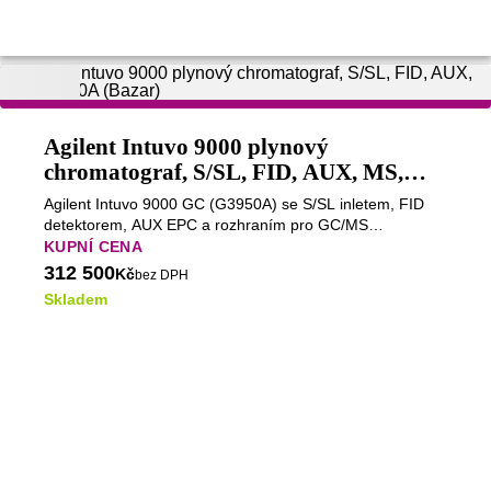
Agilent Intuvo 9000 plynový
chromatograf, S/SL, FID, AUX, MS,
G3950A (Bazar)
Agilent Intuvo 9000 GC (G3950A) se S/SL inletem, FID
detektorem, AUX EPC a rozhraním pro GC/MS
představuje flexibilní chromatografickou platformu
KUPNÍ CENA
kombinující rychlé GC/FID analýzy s možností identifikace
312 500
Kč
bez DPH
látek pomocí hmotnostní spektrometrie. Díky modulární
Skladem
architektuře je připraven na široké spektrum analytických
aplikací.