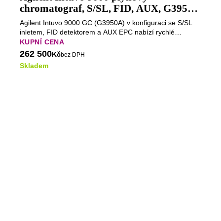
chromatograf, S/SL, FID, AUX, G3950A
(Bazar)
Agilent Intuvo 9000 GC (G3950A) v konfiguraci se S/SL
inletem, FID detektorem a AUX EPC nabízí rychlé
chromatografické cykly, přesnou elektronickou regulaci
KUPNÍ CENA
plynů a možnost řízení pomocných pneumatických
262 500
Kč
bez DPH
okruhů. Kompaktní platforma je určena pro spolehlivé
Skladem
rutinní GC/FID analýzy i pokročilé chromatografické
aplikace.