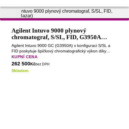
Agilent Intuvo 9000 plynový
chromatograf, S/SL, FID, G3950A
(Bazar)
Agilent Intuvo 9000 GC (G3950A) v konfiguraci S/SL a
FID poskytuje špičkový chromatografický výkon díky
přesné elektronické regulaci plynů, rychlému přímému
KUPNÍ CENA
ohřevu kolon a vysoce citlivému FID detektoru.
262 500
Kč
bez DPH
Skladem