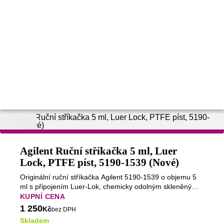
Agilent Ruční stříkačka 5 ml, Luer
Lock, PTFE píst, 5190-1539 (Nové)
Originální ruční stříkačka Agilent 5190-1539 o objemu 5
ml s připojením Luer-Lok, chemicky odolným skleněným
tělem a PTFE pístem. Určena pro přesnou manipulaci se
KUPNÍ CENA
vzorky při GC a GC/MS analýzách. Dodávána v
1 250
Kč
bez DPH
originálním balení Agilent.
Skladem