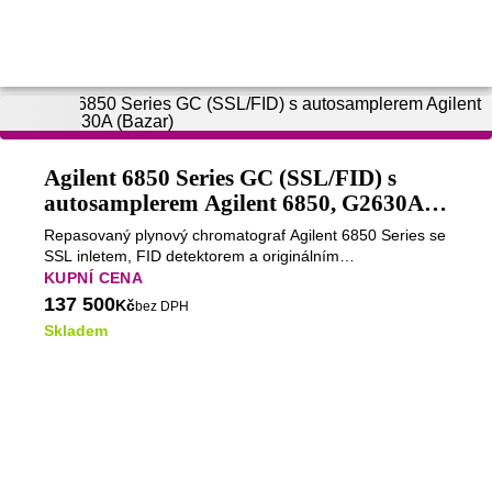
Agilent 6850 Series GC (SSL/FID) s
autosamplerem Agilent 6850, G2630A
(Bazar)
Repasovaný plynový chromatograf Agilent 6850 Series se
SSL inletem, FID detektorem a originálním
autosamplerem Agilent 6850. Kompaktní a spolehlivý GC
KUPNÍ CENA
systém pro rutinní laboratorní analýzy.
137 500
Kč
bez DPH
Skladem