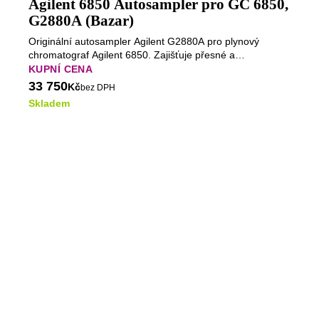
Agilent 6850 Autosampler pro GC 6850,
G2880A (Bazar)
Originální autosampler Agilent G2880A pro plynový
chromatograf Agilent 6850. Zajišťuje přesné a
reprodukovatelné automatické dávkování kapalných
KUPNÍ CENA
vzorků, podporuje až 27 vialek a je plně integrován s
33 750
Kč
bez DPH
řídicím systémem chromatografu i softwarem Agilent
Skladem
ChemStation.