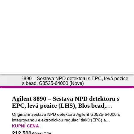
Agilent 8890 – Sestava NPD detektoru s
EPC, levá pozice (LHS), Blos bead,
G3525-64000 (Nové)
Originální sestava NPD detektoru Agilent G3525-64000 s
integrovanou elektronickou regulací tlaků (EPC) a
kuličkou Agilent Blos bead pro plynový chromatograf
KUPNÍ CENA
Agilent 8890. Kompletní modul pro montáž na levou pozici
212 500
Kč
bez DPH