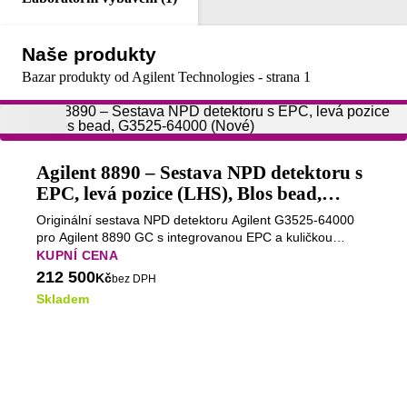
Naše produkty
Bazar produkty od Agilent Technologies - strana 1
Agilent 8890 – Sestava NPD detektoru s
EPC, levá pozice (LHS), Blos bead,
G3525-64000 (Nové)
Originální sestava NPD detektoru Agilent G3525-64000
pro Agilent 8890 GC s integrovanou EPC a kuličkou
Agilent Blos bead. Kompletní modul pro levou pozici
KUPNÍ CENA
(LHS), určený pro servisní zásahy, opravy a výměnu
212 500
Kč
bez DPH
detektoru.
Skladem