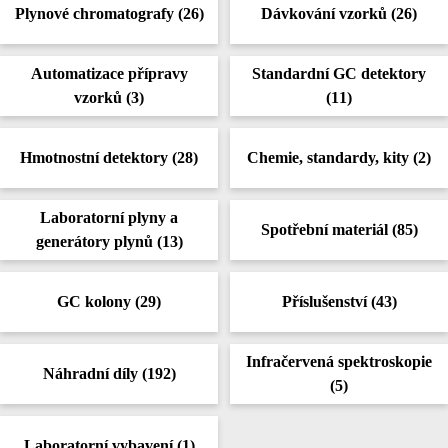
Plynové chromatografy
(
26
)
Dávkování vzorků
(
26
)
Automatizace přípravy
Standardní GC detektory
vzorků
(
3
)
(
11
)
Hmotnostní detektory
(
28
)
Chemie, standardy, kity
(
2
)
Laboratorní plyny a
Spotřební materiál
(
85
)
generátory plynů
(
13
)
GC kolony
(
29
)
Příslušenství
(
43
)
Infračervená spektroskopie
Náhradní díly
(
192
)
(
5
)
Laboratorní vybavení
(
1
)