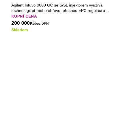
(Bazar)
Agilent Intuvo 9000 GC se S/SL injektorem využívá
technologii přímého ohřevu, přesnou EPC regulaci a
umožňuje snadné rozšíření o FID, TCD nebo MS
KUPNÍ CENA
detektory.
200 000
Kč
bez DPH
Skladem