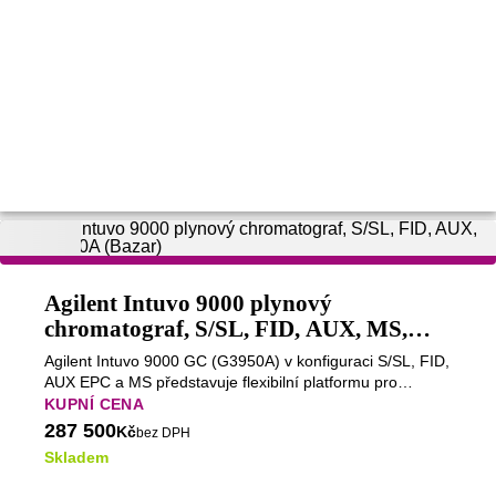
Agilent Intuvo 9000 plynový
chromatograf, S/SL, FID, AUX, MS,
G3950A (Bazar)
Agilent Intuvo 9000 GC (G3950A) v konfiguraci S/SL, FID,
AUX EPC a MS představuje flexibilní platformu pro
GC/FID i GC/MS analýzy. Kombinuje technologii Direct
KUPNÍ CENA
Heating, inteligentní regulaci plynů a podporu hmotnostní
287 500
Kč
bez DPH
spektrometrie pro rychlé, reprodukovatelné a spolehlivé
Skladem
chromatografické analýzy.