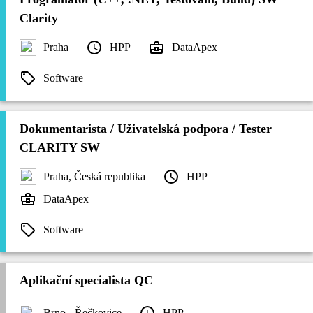
Clarity
Praha
HPP
DataApex
Software
Dokumentarista / Uživatelská podpora / Tester
CLARITY SW
Praha, Česká republika
HPP
DataApex
Software
Aplikační specialista QC
Brno - Řečkovice
HPP