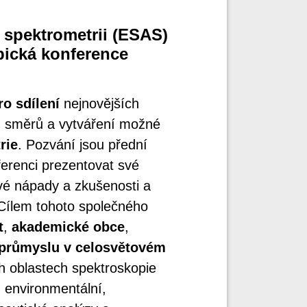
spektrometrii (ESAS)
pická konference
ro sdílení
nejnovějších
 směrů a vytváření možné
rie
. Pozvání jsou přední
ferenci prezentovat své
avé nápady a zkušenosti a
 Cílem tohoto společného
t
,
akademické obce
,
průmyslu v celosvětovém
h oblastech spektroskopie
 environmentální,