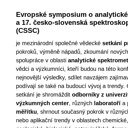
Evropské symposium o analytické 
a 17. česko-slovenská spektrosko
(CSSC)
je mezinárodní společné vědecké
setkání p
pokroků, výměně nápadů, zkoumání nových
spolupráce v oblasti
analytické spektromet
vědci a výzkumníci, kteří budou na této kon
nejnovější výsledky, sdílet navzájem zajím
podívají se také na budoucí vývoj a trendy.
setkání je shromáždit
odborníky z univerzi
výzkumných center
, různých
laboratoří
a
měřítku
, shrnout současný pokrok v různýc
nebo aplikační trendy v oblastech chemické,