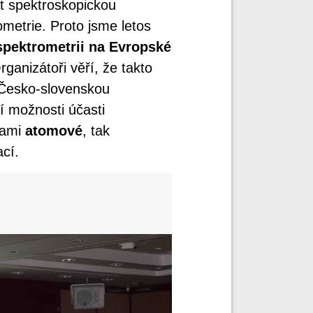
t spektroskopickou
metrie. Proto jsme letos
pektrometrii na Evropské
rganizátoři věří, že takto
 Česko-slovenskou
í možnosti účasti
dami
atomové
, tak
cí.