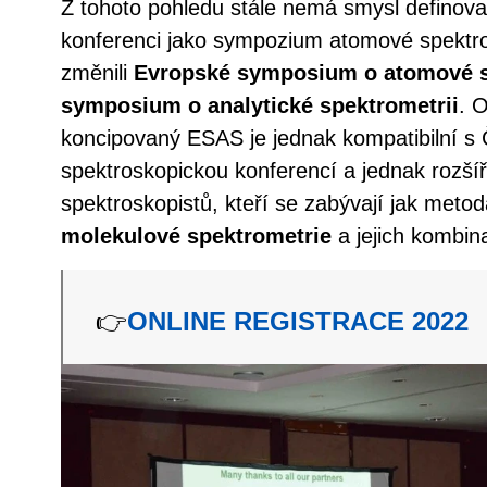
Z tohoto pohledu stále nemá smysl definova
konferenci jako sympozium atomové spektro
změnili
Evropské symposium o atomové s
symposium o analytické spektrometrii
. O
koncipovaný ESAS je jednak kompatibilní s
spektroskopickou konferencí a jednak rozšíř
spektroskopistů, kteří se zabývají jak meto
molekulové spektrometrie
a jejich kombina
👉
ONLINE REGISTRACE 2022