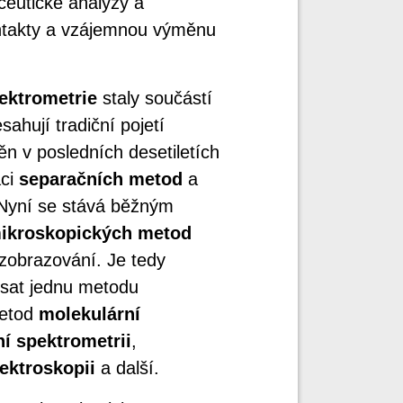
ceutické analýzy a
ontakty a vzájemnou výměnu
ektrometrie
staly součástí
ahují tradiční pojetí
ěn v posledních desetiletích
aci
separačních metod
a
 Nyní se stává běžným
ikroskopických metod
 zobrazování. Je tedy
psat jednu metodu
metod
molekulární
í spektrometrii
,
ktroskopii
a další.