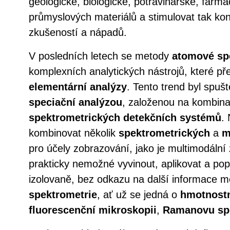
geologické, biologické, potravinářské, farma
průmyslových materiálů a stimulovat tak k
zkušeností a nápadů.
V posledních letech se metody
atomové sp
komplexních analytických nástrojů, které přes
elementární analýzy
. Tento trend byl spušt
speciační analýzou
, založenou na kombin
spektrometrických detekčních systémů
.
kombinovat několik
spektrometrických
a
m
pro účely zobrazování, jako je multimodální
prakticky nemožné vyvinout, aplikovat a po
izolovaně, bez odkazu na další informace 
spektrometrie
, ať už se jedná o
hmotnostn
fluorescenční mikroskopii
,
Ramanovu spe