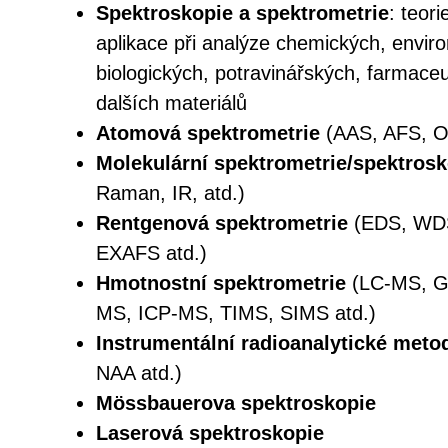
Spektroskopie a spektrometrie
: teori
aplikace při analýze chemických, envir
biologických, potravinářských, farmace
dalších materiálů
Atomová spektrometrie
(AAS, AFS, O
Molekulární spektrometrie/spektrosk
Raman, IR, atd.)
Rentgenová spektrometrie
(EDS, WDS
EXAFS atd.)
Hmotnostní spektrometrie
(LC-MS, G
MS, ICP-MS, TIMS, SIMS atd.)
Instrumentální radioanalytické meto
NAA atd.)
Mössbauerova spektroskopie
Laserová spektroskopie