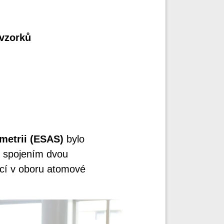
 vzorků
etrii (ESAS)
bylo
 spojením dvou
cí v oboru atomové