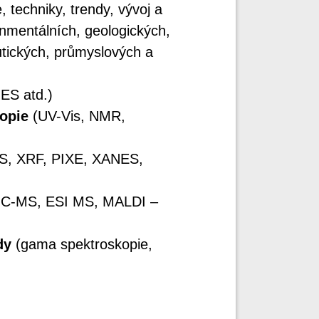
e, techniky, trendy, vývoj a
onmentálních, geologických,
utických, průmyslových a
ES atd.)
opie
(UV-Vis, NMR,
, XRF, PIXE, XANES,
C-MS, ESI MS, MALDI –
dy
(gama spektroskopie,