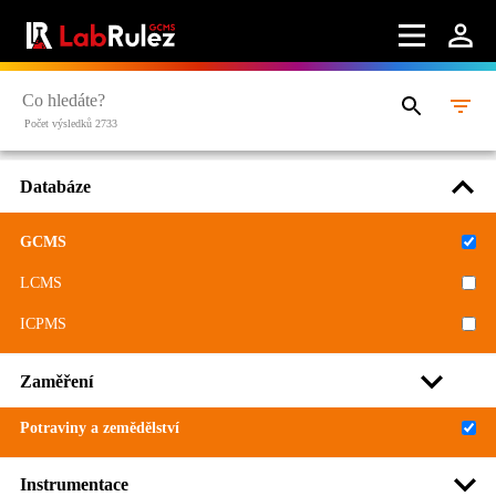
Počet výsledků 2733
Databáze
GCMS
LCMS
ICPMS
Zaměření
Potraviny a zemědělství
Instrumentace