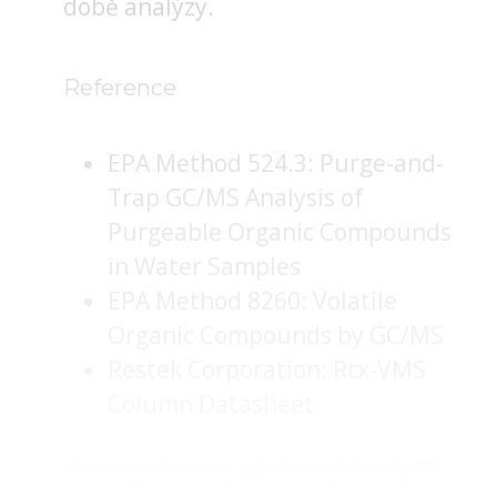
době analýzy.
Reference
EPA Method 524.3: Purge-and-
Trap GC/MS Analysis of
Purgeable Organic Compounds
in Water Samples
EPA Method 8260: Volatile
Organic Compounds by GC/MS
Restek Corporation: Rtx-VMS
Column Datasheet
Obsah byl automaticky vytvořen z originálního PDF
dokumentu pomocí AI a může obsahovat nepřesnosti.