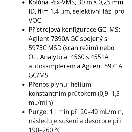
Kolóna Rtx-VMS, 30 m × 0,25 mm
ID, film 1,4 µm, selektivní fází pro
VOC
Přístrojová konfigurace GC–MS:
Agilent 7890A GC spojený s
5975C MSD (scan režim) nebo
O.I. Analytical 4560 s 4551A
autosamplerem a Agilent 5971A
GC/MS
Přenos plynu: helium
konstantním průtokem (0,9–1,3
mL/min)
Purge: 11 min při 20–40 mL/min,
následuje sušení a desorpce při
190–260 °C