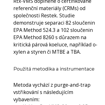
Rtx-VMS doplněné o certifikované
referenční materiály (CRMs) od
společnosti Restek. Studie
demonstruje separaci 82 sloučenin
EPA Method 524.3 a 102 sloučenin
EPA Method 8260 s důrazem na
kritická párová koeluce, například o-
xylen a styren či MTBE a TBA.
Použitá metodika a instrumentace
Metoda vychází z purge-and-trap
vstřikování s následujícím
vybavením: