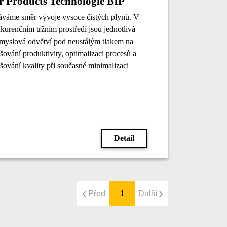
r Products Technologie BIP
váme směr vývoje vysoce čistých plynů. V
kurenčním tržním prostředí jsou jednotlivá
myslová odvětví pod neustálým tlakem na
šování produktivity, optimalizaci procesů a
šování kvality při současné minimalizaci
čištění životního prostředí a vlastních
obních nákladů. Přísná legislativa spolu se
ným konkurenčním tlakem tak vede ke
šeným nárokům na co nejpřesnější a
spolehlivější analýzy v rámci širokého spektra
Detail
mických sloučenin.
Před
1
Další