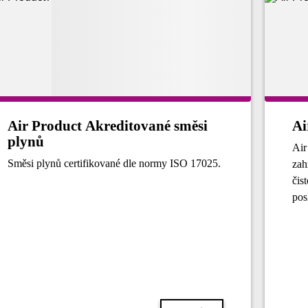
Air Product Akreditované směsi
Ai
plynů
Air
Směsi plynů certifikované dle normy ISO 17025.
zah
čis
pos