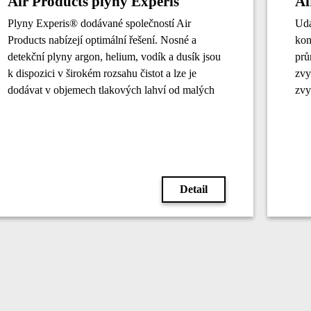
Air Products plyny Experis
Ai
Plyny Experis® dodávané společností Air
Udá
Products nabízejí optimální řešení. Nosné a
kon
detekční plyny argon, helium, vodík a dusík jsou
prů
k dispozici v širokém rozsahu čistot a lze je
zvy
dodávat v objemech tlakových lahví od malých
zvy
10litrových po velké 16litrové.
zne
výr
sil
zvý
nej
Detail
che