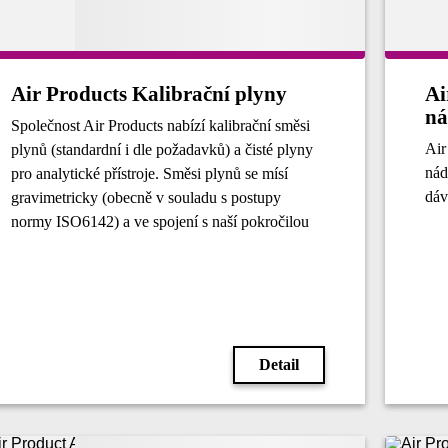
Air Products Kalibrační plyny
Ai
ná
Společnost Air Products nabízí kalibrační směsi
Air
plynů (standardní i dle požadavků) a čisté plyny
nád
pro analytické přístroje. Směsi plynů se mísí
dáv
gravimetricky (obecně v souladu s postupy
normy ISO6142) a ve spojení s naší pokročilou
technikou přípravy je zajištěna přesnost složení
směsi a optimální stabilita.
Detail