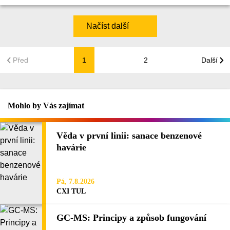
Načíst další
Před
1
2
Další
Mohlo by Vás zajímat
Věda v první linii: sanace benzenové
havárie
Pá, 7.8.2026
CXI TUL
GC-MS: Principy a způsob fungování