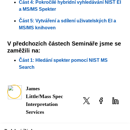
Část 4: Pokročilé hybridní vyhledávání NIST EI
a MS/MS Spekter
Část 5: Vytváření a sdílení uživatelských EI a
MS/MS knihoven
V předchozích částech Semináře jsme se
zaměžili na:
Část 1: Hledání spekter pomocí NIST MS
Search
James
Little/Mass Spec
Interpretation
Services