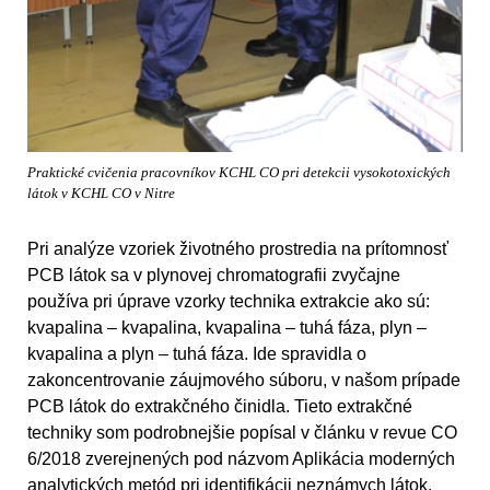
Praktické cvičenia pracovníkov KCHL CO pri detekcii vysokotoxických
látok v KCHL CO v Nitre
Pri analýze vzoriek životného prostredia na prítomnosť
PCB látok sa v plynovej chromatografii zvyčajne
používa pri úprave vzorky technika extrakcie ako sú:
kvapalina – kvapalina, kvapalina – tuhá fáza, plyn –
kvapalina a plyn – tuhá fáza. Ide spravidla o
zakoncentrovanie záujmového súboru, v našom prípade
PCB látok do extrakčného činidla. Tieto extrakčné
techniky som podrobnejšie popísal v článku v revue CO
6/2018 zverejnených pod názvom Aplikácia moderných
analytických metód pri identifikácii neznámych látok.