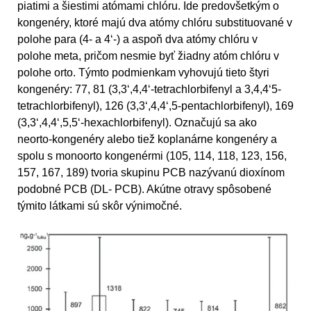
piatimi a šiestimi atómami chlóru. Ide predovšetkým o
kongenéry, ktoré majú dva atómy chlóru substituované v
polohe para (4- a 4‘-) a aspoň dva atómy chlóru v
polohe meta, pričom nesmie byť žiadny atóm chlóru v
polohe orto. Týmto podmienkam vyhovujú tieto štyri
kongenéry: 77, 81 (3,3‘,4,4‘-tetrachlorbifenyl a 3,4,4‘5-
tetrachlorbifenyl), 126 (3,3‘,4,4‘,5-pentachlorbifenyl), 169
(3,3‘,4,4‘,5,5‘-hexachlorbifenyl). Označujú sa ako
neorto-kongenéry alebo tiež koplanárne kongenéry a
spolu s monoorto kongenérmi (105, 114, 118, 123, 156,
157, 167, 189) tvoria skupinu PCB nazývanú dioxínom
podobné PCB (DL- PCB). Akútne otravy spôsobené
týmito látkami sú skôr výnimočné.