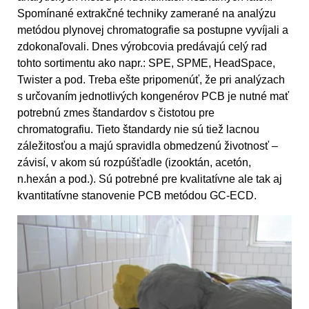
Spomínané extrakčné techniky zamerané na analýzu
metódou plynovej chromatografie sa postupne vyvíjali a
zdokonaľovali. Dnes výrobcovia predávajú celý rad
tohto sortimentu ako napr.: SPE, SPME, HeadSpace,
Twister a pod. Treba ešte pripomenúť, že pri analýzach
s určovaním jednotlivých kongenérov PCB je nutné mať
potrebnú zmes štandardov s čistotou pre
chromatografiu. Tieto štandardy nie sú tiež lacnou
záležitosťou a majú spravidla obmedzenú životnosť –
závisí, v akom sú rozpúšťadle (izooktán, acetón,
n.hexán a pod.). Sú potrebné pre kvalitatívne ale tak aj
kvantitatívne stanovenie PCB metódou GC-ECD.