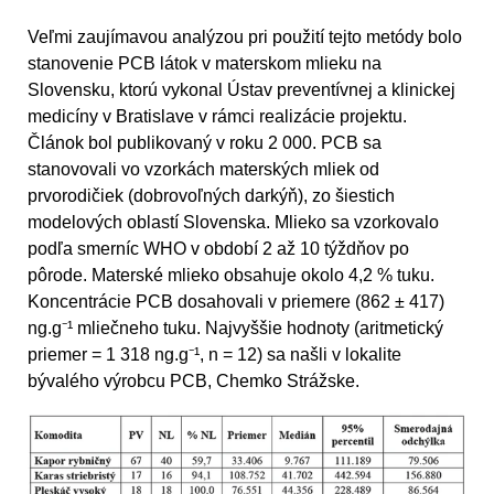
Veľmi zaujímavou analýzou pri použití tejto metódy bolo
stanovenie PCB látok v materskom mlieku na
Slovensku, ktorú vykonal Ústav preventívnej a klinickej
medicíny v Bratislave v rámci realizácie projektu.
Článok bol publikovaný v roku 2 000. PCB sa
stanovovali vo vzorkách materských mliek od
prvorodičiek (dobrovoľných darkýň), zo šiestich
modelových oblastí Slovenska. Mlieko sa vzorkovalo
podľa smerníc WHO v období 2 až 10 týždňov po
pôrode. Materské mlieko obsahuje okolo 4,2 % tuku.
Koncentrácie PCB dosahovali v priemere (862 ± 417)
ng.g⁻¹ mliečneho tuku. Najvyššie hodnoty (aritmetický
priemer = 1 318 ng.g⁻¹, n = 12) sa našli v lokalite
bývalého výrobcu PCB, Chemko Strážske.