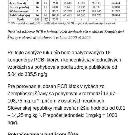
Prehľad nálezov PCB v jednotlivých druhoch rýb v oblasti Zemplínskej
Šíravy v okrese Michalovce v rokoch 2000 až 2005
Pri tejto analýze tuku rýb bolo analyzovaných 18
kongenérov PCB, ktorých koncentrácia v jednotlivých
vzorkách sa pohybovala podľa zdroja publikácie od
5,04 do 335,5 ng/g.
Pre porovnanie, obsah PCB látok v rybách zo
Zemplínskej šíravy sa pohyboval v rozmedzí 13,67 –
108,75 mg.kg⁻¹, pričom v ostatných regiónoch
Slovenskej republiky mali oveľa nižšiu hodnotu od 0,01
– 14,25 mg.kg⁻¹. Prepočet jednotiek: 1mg/kg = 1000
ng/g.
Pokračovanie v budúcom čísle