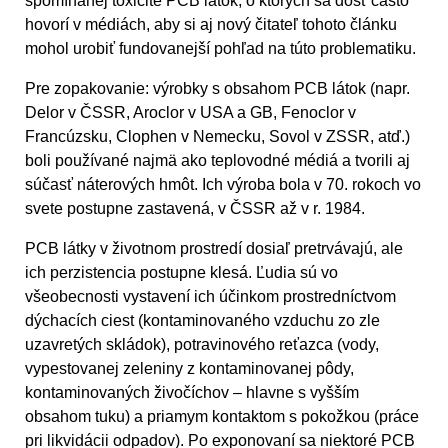
spomínanej toxicite PCB látok, o ktorých sa dosť často
hovorí v médiách, aby si aj nový čitateľ tohoto článku
mohol urobiť fundovanejší pohľad na túto problematiku.
Pre zopakovanie: výrobky s obsahom PCB látok (napr.
Delor v ČSSR, Aroclor v USA a GB, Fenoclor v
Francúzsku, Clophen v Nemecku, Sovol v ZSSR, atď.)
boli používané najmä ako teplovodné médiá a tvorili aj
súčasť náterových hmôt. Ich výroba bola v 70. rokoch vo
svete postupne zastavená, v ČSSR až v r. 1984.
PCB látky v životnom prostredí dosiaľ pretrvávajú, ale
ich perzistencia postupne klesá. Ľudia sú vo
všeobecnosti vystavení ich účinkom prostredníctvom
dýchacích ciest (kontaminovaného vzduchu zo zle
uzavretých skládok), potravinového reťazca (vody,
vypestovanej zeleniny z kontaminovanej pôdy,
kontaminovaných živočíchov – hlavne s vyšším
obsahom tuku) a priamym kontaktom s pokožkou (práce
pri likvidácii odpadov). Po exponovaní sa niektoré PCB