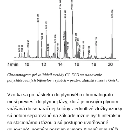
Chromatogram pri validácii metódy GC-ECD na stanovenie
polychlórovaných bifenylov v rybách – pražma zlatistá v mori v Grécku
Vzorka sa po nástreku do plynového chromatografu
musí previesť do plynnej fázy, ktorá je nosným plynom
vnášaná do separačnej kolóny. Jednotlivé zložky vzorky
sú potom separované na základe rozdielnych interakcii
so stacionárnou fázou a sú postupne uvoľňované
(eluované) inertným nosným plynom. Nosný plyn slúži