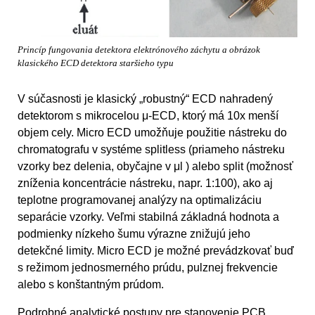
Princíp fungovania detektora elektrónového záchytu a obrázok
klasického ECD detektora staršieho typu
V súčasnosti je klasický „robustný“ ECD nahradený
detektorom s mikrocelou μ-ECD, ktorý má 10x menší
objem cely. Micro ECD umožňuje použitie nástreku do
chromatografu v systéme splitless (priameho nástreku
vzorky bez delenia, obyčajne v μl ) alebo split (možnosť
zníženia koncentrácie nástreku, napr. 1:100), ako aj
teplotne programovanej analýzy na optimalizáciu
separácie vzorky. Veľmi stabilná základná hodnota a
podmienky nízkeho šumu výrazne znižujú jeho
detekčné limity. Micro ECD je možné prevádzkovať buď
s režimom jednosmerného prúdu, pulznej frekvencie
alebo s konštantným prúdom.
Podrobné analytické postupy pre stanovenie PCB