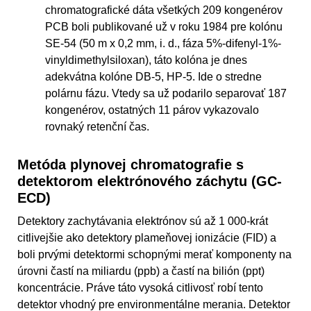
chromatografické dáta všetkých 209 kongenérov
PCB boli publikované už v roku 1984 pre kolónu
SE-54 (50 m x 0,2 mm, i. d., fáza 5%-difenyl-1%-
vinyldimethylsiloxan), táto kolóna je dnes
adekvátna kolóne DB-5, HP-5. Ide o stredne
polárnu fázu. Vtedy sa už podarilo separovať 187
kongenérov, ostatných 11 párov vykazovalo
rovnaký retenční čas.
Metóda plynovej chromatografie s
detektorom elektrónového záchytu (GC-
ECD)
Detektory zachytávania elektrónov sú až 1 000-krát
citlivejšie ako detektory plameňovej ionizácie (FID) a
boli prvými detektormi schopnými merať komponenty na
úrovni častí na miliardu (ppb) a častí na bilión (ppt)
koncentrácie. Práve táto vysoká citlivosť robí tento
detektor vhodný pre environmentálne merania. Detektor