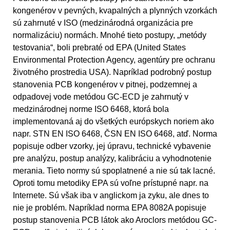
kongenérov v pevných, kvapalných a plynných vzorkách
sú zahrnuté v ISO (medzinárodná organizácia pre
normalizáciu) normách. Mnohé tieto postupy, „metódy
testovania“, boli prebraté od EPA (United States
Environmental Protection Agency, agentúry pre ochranu
životného prostredia USA). Napríklad podrobný postup
stanovenia PCB kongenérov v pitnej, podzemnej a
odpadovej vode metódou GC-ECD je zahrnutý v
medzinárodnej norme ISO 6468, ktorá bola
implementovaná aj do všetkých európskych noriem ako
napr. STN EN ISO 6468, ČSN EN ISO 6468, atď. Norma
popisuje odber vzorky, jej úpravu, technické vybavenie
pre analýzu, postup analýzy, kalibráciu a vyhodnotenie
merania. Tieto normy sú spoplatnené a nie sú tak lacné.
Oproti tomu metodiky EPA sú voľne prístupné napr. na
Internete. Sú však iba v anglickom ja zyku, ale dnes to
nie je problém. Napríklad norma EPA 8082A popisuje
postup stanovenia PCB látok ako Aroclors metódou GC-