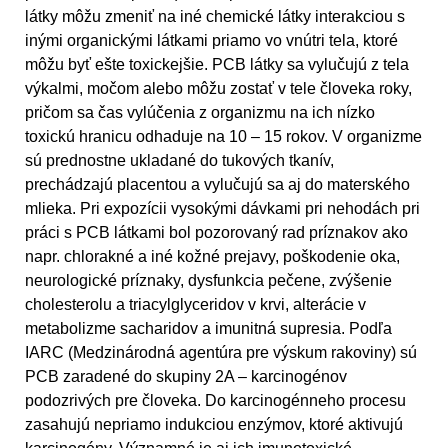
látky môžu zmeniť na iné chemické látky interakciou s
inými organickými látkami priamo vo vnútri tela, ktoré
môžu byť ešte toxickejšie. PCB látky sa vylučujú z tela
výkalmi, močom alebo môžu zostať v tele človeka roky,
pričom sa čas vylúčenia z organizmu na ich nízko
toxickú hranicu odhaduje na 10 – 15 rokov. V organizme
sú prednostne ukladané do tukových tkanív,
prechádzajú placentou a vylučujú sa aj do materského
mlieka. Pri expozícii vysokými dávkami pri nehodách pri
práci s PCB látkami bol pozorovaný rad príznakov ako
napr. chlorakné a iné kožné prejavy, poškodenie oka,
neurologické príznaky, dysfunkcia pečene, zvýšenie
cholesterolu a triacylglyceridov v krvi, alterácie v
metabolizme sacharidov a imunitná supresia. Podľa
IARC (Medzinárodná agentúra pre výskum rakoviny) sú
PCB zaradené do skupiny 2A – karcinogénov
podozrivých pre človeka. Do karcinogénneho procesu
zasahujú nepriamo indukciou enzýmov, ktoré aktivujú