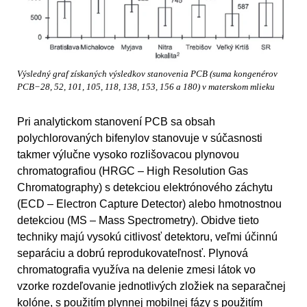
Výsledný graf získaných výsledkov stanovenia PCB (suma kongenérov
PCB−28, 52, 101, 105, 118, 138, 153, 156 a 180) v materskom mlieku
Pri analytickom stanovení PCB sa obsah
polychlorovaných bifenylov stanovuje v súčasnosti
takmer výlučne vysoko rozlišovacou plynovou
chromatografiou (HRGC – High Resolution Gas
Chromatography) s detekciou elektrónového záchytu
(ECD – Electron Capture Detector) alebo hmotnostnou
detekciou (MS – Mass Spectrometry). Obidve tieto
techniky majú vysokú citlivosť detektoru, veľmi účinnú
separáciu a dobrú reprodukovateľnosť. Plynová
chromatografia využíva na delenie zmesi látok vo
vzorke rozdeľovanie jednotlivých zložiek na separačnej
kolóne, s použitím plynnej mobilnej fázy s použitím