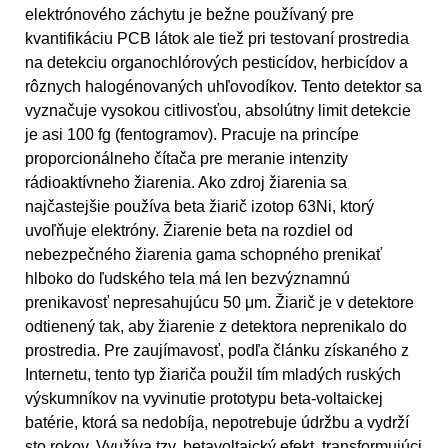
elektrónového záchytu je bežne používaný pre
kvantifikáciu PCB látok ale tiež pri testovaní prostredia
na detekciu organochlórových pesticídov, herbicídov a
rôznych halogénovaných uhľovodíkov. Tento detektor sa
vyznačuje vysokou citlivosťou, absolútny limit detekcie
je asi 100 fg (fentogramov). Pracuje na princípe
proporcionálneho čítača pre meranie intenzity
rádioaktívneho žiarenia. Ako zdroj žiarenia sa
najčastejšie používa beta žiarič izotop 63Ni, ktorý
uvoľňuje elektróny. Žiarenie beta na rozdiel od
nebezpečného žiarenia gama schopného prenikať
hlboko do ľudského tela má len bezvýznamnú
prenikavosť nepresahujúcu 50 μm. Žiarič je v detektore
odtienený tak, aby žiarenie z detektora neprenikalo do
prostredia. Pre zaujímavosť, podľa článku získaného z
Internetu, tento typ žiariča použil tím mladých ruských
výskumníkov na vyvinutie prototypu beta-voltaickej
batérie, ktorá sa nedobíja, nepotrebuje údržbu a vydrží
sto rokov. Využíva tzv. betavoltaický efekt, transformujúci