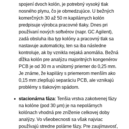
spojení dvoch kolón, je potrebný vysoký tlak
nosného plynu, čo je obmedzujúce. U bežných
komerčných 30 až 50 m kapilárnych kolón
predpisuje výrobca pracovné tlaky. Dnes pri
používaní nových softvérov (napr. GC Agilent),
zadá obsluha iba typ kolóny a pracovný tlak sa
nastavuje automaticky, ten sa iba následne
kontroluje, ak by vznikla nejaká anomália. Bežná
dĺžka kolón pre analýzu majoritných kongenérov
PCB je od 30 m a vnútorný priemer do 0,25 mm.
Je známe, že kapiláry s priemerom menším ako
0,15 mm zlepšujú separáciu PCB, ale vznikajú
problémy s tlakovým spádom.
stacionárna fáza
: Tenšia vrstva zakotvenej fázy
na kolóne (pod 30 μm) je na nepolárnych
kolónach vhodná pre zníženie celkovej doby
analýzy. Vo všeobecnosti sa však najviac
používajú stredne polárne fázy. Pre zaujímavosť,