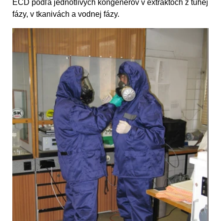
ECD podľa jednotlivých kongenérov v extraktoch z tuhej
fázy, v tkanivách a vodnej fázy.