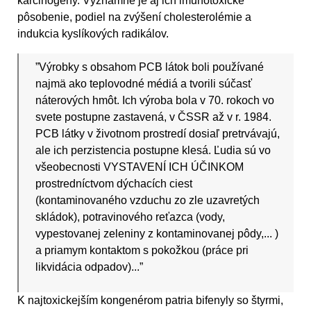
karcinogény. Významné je aj ich imunotoxické
pôsobenie, podiel na zvýšení cholesterolémie a
indukcia kyslíkových radikálov.
”Výrobky s obsahom PCB látok boli používané
najmä ako teplovodné médiá a tvorili súčasť
náterových hmôt. Ich výroba bola v 70. rokoch vo
svete postupne zastavená, v ČSSR až v r. 1984.
PCB látky v životnom prostredí dosiaľ pretrvávajú,
ale ich perzistencia postupne klesá. Ľudia sú vo
všeobecnosti VYSTAVENÍ ICH ÚČINKOM
prostredníctvom dýchacích ciest
(kontaminovaného vzduchu zo zle uzavretých
skládok), potravinového reťazca (vody,
vypestovanej zeleniny z kontaminovanej pôdy,... )
a priamym kontaktom s pokožkou (práce pri
likvidácia odpadov)...”
K najtoxickejším kongenérom patria bifenyly so štyrmi,