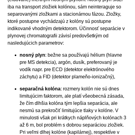
iba na transport zložiek kolónou, sám neinteraguje so
separovanými zložkami a stacionárnou fázou. Zložky,
ktoré postupne vychádzajú z kolóny sú postupne
indikované vhodným detektorom. Účinnosť separácie v
plynovej chromatografii závisí predovšetkým od
nasledujúcich parametrov:
nosný plyn
: bežne sa používajú hélium (hlavne
pre MS detekcia), argón, dusík, preferovaný je
vodík napr. pre ECD (detektor elektrónového
záchytu) a FID (detektor plameňo-ionizačný),
separačná kolóna
: rozmery kolón nie sú dnes
limitujúcim faktorom, ale platí všeobecná zásada,
že čím dlhšia kolóna tým lepšia separácia, ale
nesmú sa prekročiť limitujúce tlaky v kolóne. V
minulosti však pri krátkych náplňových kolónach 3
až 6 m, bol problém s dobrou separáciou zložiek.
Pri veľmi dlhej kolóne (kapilárnej), respektíve v