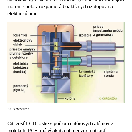
žiarenie beta z rozpadu rádioaktívnych izotopov na
elektrický prúd.
ECD detektor
Citlivosť ECD rastie s počtom chlórových atómov v
molekule PCB, má však iba obmedzenú oblasť