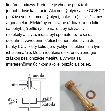
lineárnej odozvy. Preto nie je vhodné používať
jednobodové kalibrácie. Ako nosný plyn sa pre GC/ECD
používa vodík, pomocný plyn („make-up“) dusík či zmes
argón/metán. Elektróny emitované rádioaktívnou fóliou
sa pohybujú príliš rýchlo na to, aby ich zachytili
molekuly analytu, musia byť spomalené. To sa dá
dosiahnuť zavedením ďalšieho inertného plynu do
bunky ECD, ktorý koliduje s rýchlymi elektrónmi a tým
ich spomaľuje. Metán redukuje elektrónovú energiu
zrážkou bez ionizácie metánu a vyhýba sa
interferenčným účinkom ako je ionizácia zložiek.