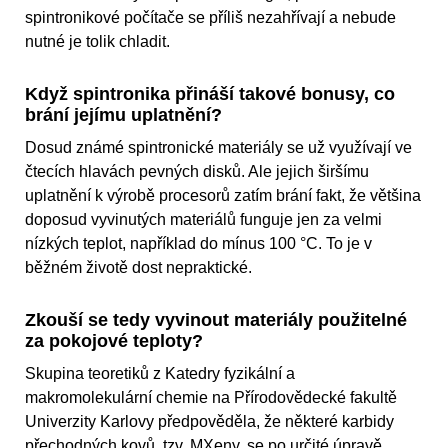
spintronikové počítače se příliš nezahřívají a nebude
nutné je tolik chladit.
Když spintronika přináší takové bonusy, co
brání jejímu uplatnění?
Dosud známé spintronické materiály se už využívají ve
čtecích hlavách pevných disků. Ale jejich širšímu
uplatnění k výrobě procesorů zatím brání fakt, že většina
doposud vyvinutých materiálů funguje jen za velmi
nízkých teplot, například do mínus 100 °C. To je v
běžném životě dost nepraktické.
Zkouší se tedy vyvinout materiály použitelné
za pokojové teploty?
Skupina teoretiků z Katedry fyzikální a
makromolekulární chemie na Přírodovědecké fakultě
Univerzity Karlovy předpověděla, že některé karbidy
přechodných kovů, tzv. MXeny, se po určité úpravě