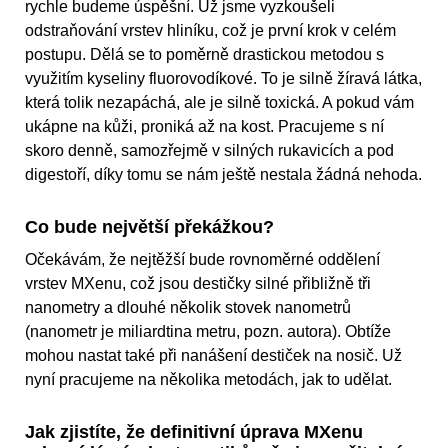
rychle budeme úspěšní. Už jsme vyzkoušeli
odstraňování vrstev hliníku, což je první krok v celém
postupu. Dělá se to poměrně drastickou metodou s
využitím kyseliny fluorovodíkové. To je silně žíravá látka,
která tolik nezapáchá, ale je silně toxická. A pokud vám
ukápne na kůži, proniká až na kost. Pracujeme s ní
skoro denně, samozřejmě v silných rukavicích a pod
digestoří, díky tomu se nám ještě nestala žádná nehoda.
Co bude největší překážkou?
Očekávám, že nejtěžší bude rovnoměrné oddělení
vrstev MXenu, což jsou destičky silné přibližně tři
nanometry a dlouhé několik stovek nanometrů
(nanometr je miliardtina metru, pozn. autora). Obtíže
mohou nastat také při nanášení destiček na nosič. Už
nyní pracujeme na několika metodách, jak to udělat.
Jak zjistíte, že definitivní úprava MXenu