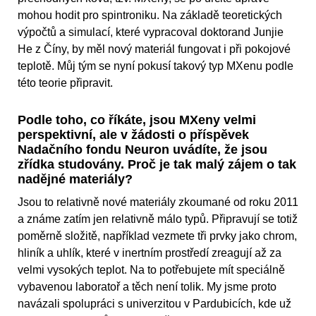
mohou hodit pro spintroniku. Na základě teoretických
výpočtů a simulací, které vypracoval doktorand Junjie
He z Číny, by měl nový materiál fungovat i při pokojové
teplotě. Můj tým se nyní pokusí takový typ MXenu podle
této teorie připravit.
Podle toho, co říkáte, jsou MXeny velmi
perspektivní, ale v žádosti o příspěvek
Nadačního fondu Neuron uvádíte, že jsou
zřídka studovány. Proč je tak malý zájem o tak
nadějné materiály?
Jsou to relativně nové materiály zkoumané od roku 2011
a známe zatím jen relativně málo typů. Připravují se totiž
poměrně složitě, například vezmete tři prvky jako chrom,
hliník a uhlík, které v inertním prostředí zreagují až za
velmi vysokých teplot. Na to potřebujete mít speciálně
vybavenou laboratoř a těch není tolik. My jsme proto
navázali spolupráci s univerzitou v Pardubicích, kde už