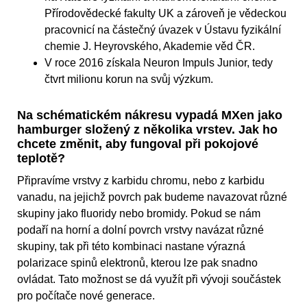
Přírodovědecké fakulty UK a zároveň je vědeckou
pracovnicí na částečný úvazek v Ústavu fyzikální
chemie J. Heyrovského, Akademie věd ČR.
V roce 2016 získala Neuron Impuls Junior, tedy
čtvrt milionu korun na svůj výzkum.
Na schématickém nákresu vypadá MXen jako
hamburger složený z několika vrstev. Jak ho
chcete změnit, aby fungoval při pokojové
teplotě?
Připravíme vrstvy z karbidu chromu, nebo z karbidu
vanadu, na jejichž povrch pak budeme navazovat různé
skupiny jako fluoridy nebo bromidy. Pokud se nám
podaří na horní a dolní povrch vrstvy navázat různé
skupiny, tak při této kombinaci nastane výrazná
polarizace spinů elektronů, kterou lze pak snadno
ovládat. Tato možnost se dá využít při vývoji součástek
pro počítače nové generace.