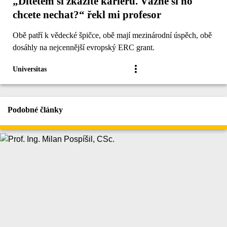
„Dítětem si zkazíte kariéru. Vážně si ho
chcete nechat?“ řekl mi profesor
Obě patří k vědecké špičce, obě mají mezinárodní úspěch, obě
dosáhly na nejcennější evropský ERC grant.
Universitas
Podobné články