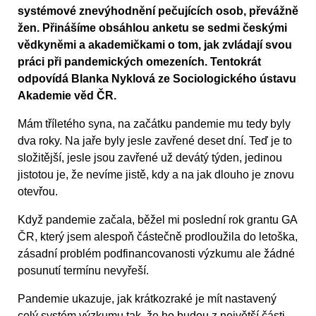
systémové znevýhodnění pečujících osob, převážně
žen. Přinášíme obsáhlou anketu se sedmi českými
vědkyněmi a akademičkami o tom, jak zvládají svou
práci při pandemických omezeních. Tentokrát
odpovídá Blanka Nyklová ze Sociologického ústavu
Akademie věd ČR.
Mám tříletého syna, na začátku pandemie mu tedy byly
dva roky. Na jaře byly jesle zavřené deset dní. Teď je to
složitější, jesle jsou zavřené už devátý týden, jedinou
jistotou je, že nevíme jistě, kdy a na jak dlouho je znovu
otevřou.
Když pandemie začala, běžel mi poslední rok grantu GA
ČR, který jsem alespoň částečně prodloužila do letoška,
zásadní problém podfinancovanosti výzkumu ale žádné
posunutí termínu nevyřeší.
Pandemie ukazuje, jak krátkozraké je mít nastavený
celý systém výzkumu tak, že ho budou z největší části