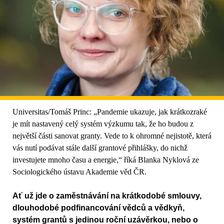
Universitas/Tomáš Princ: „Pandemie ukazuje, jak krátkozraké
je mít nastavený celý systém výzkumu tak, že ho budou z
největší části sanovat granty. Vede to k ohromné nejistotě, která
vás nutí podávat stále další grantové přihlášky, do nichž
investujete mnoho času a energie,“ říká Blanka Nyklová ze
Sociologického ústavu Akademie věd ČR.
Ať už jde o zaměstnávání na krátkodobé smlouvy,
dlouhodobé podfinancování vědců a vědkyň,
systém grantů s jedinou roční uzávěrkou, nebo o