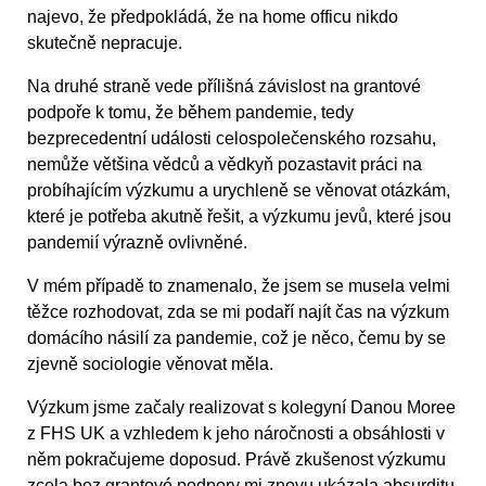
najevo, že předpokládá, že na home officu nikdo
skutečně nepracuje.
Na druhé straně vede přílišná závislost na grantové
podpoře k tomu, že během pandemie, tedy
bezprecedentní události celospolečenského rozsahu,
nemůže většina vědců a vědkyň pozastavit práci na
probíhajícím výzkumu a urychleně se věnovat otázkám,
které je potřeba akutně řešit, a výzkumu jevů, které jsou
pandemií výrazně ovlivněné.
V mém případě to znamenalo, že jsem se musela velmi
těžce rozhodovat, zda se mi podaří najít čas na výzkum
domácího násilí za pandemie, což je něco, čemu by se
zjevně sociologie věnovat měla.
Výzkum jsme začaly realizovat s kolegyní Danou Moree
z FHS UK a vzhledem k jeho náročnosti a obsáhlosti v
něm pokračujeme doposud. Právě zkušenost výzkumu
zcela bez grantové podpory mi znovu ukázala absurditu