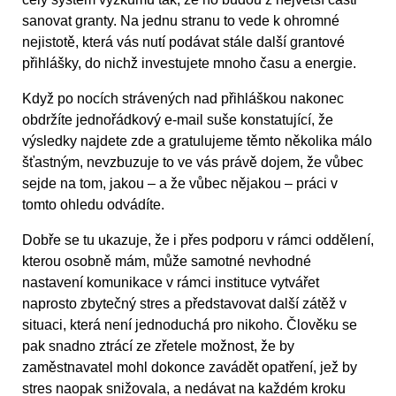
sanovat granty. Na jednu stranu to vede k ohromné
nejistotě, která vás nutí podávat stále další grantové
přihlášky, do nichž investujete mnoho času a energie.
Když po nocích strávených nad přihláškou nakonec
obdržíte jednořádkový e-mail suše konstatující, že
výsledky najdete zde a gratulujeme těmto několika málo
šťastným, nevzbuzuje to ve vás právě dojem, že vůbec
sejde na tom, jakou – a že vůbec nějakou – práci v
tomto ohledu odvádíte.
Dobře se tu ukazuje, že i přes podporu v rámci oddělení,
kterou osobně mám, může samotné nevhodné
nastavení komunikace v rámci instituce vytvářet
naprosto zbytečný stres a představovat další zátěž v
situaci, která není jednoduchá pro nikoho. Člověku se
pak snadno ztrácí ze zřetele možnost, že by
zaměstnavatel mohl dokonce zavádět opatření, jež by
stres naopak snižovala, a nedávat na každém kroku