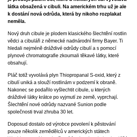
látka obsažená v cibuli. Na americkém trhu už je ale
k dostání nová odrůda, která by nikoho rozplakat
neměla.
Nový druh cibule je plodem klasického šlechtění rostlin
vědci a cibuláři z německé nadnárodní firmy Bayer. Ti
hledali nejméně dráždivé odrůdy cibulí a s pomocí
plynové chromatografie zkoumali těkavé látky, které
obsahují.
Pláč totiž vyvolává plyn Thiopropanal S-oxid, který z
cibulí uniká a slouží rostlinám v podzemí k obraně.
Nakonec se podařilo vyšlechtit cibule, u kterých
dráždivé látky krátce po vyjmutí ze země, vyprchají.
Šlechtění nové odrůdy nazvané Sunion podle
společnosti trval zhruba 30 let.
Doposud dostalo od výrobce povolení k pěstování
pouze několik zemědělců v amerických státech