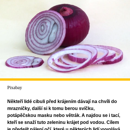
Pixabay
Někteří lidé cibuli před krájením dávají na chvíli do
mrazničky, další si k tomu berou svíčku,
potápěčskou masku nebo větrák. A najdou se i tací,
kteří se snaží tuto zeleninu krájet pod vodou. Cílem
je předejít pálení očí, které u některých lidí vyvolává