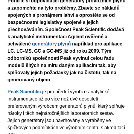
Pořiďte si odpovídající generátory provozních plynů
a zapomeňte na tyto problémy. Zbavte se nákladů
spojených s pronájmem lahví a oprostěte se od
bezpečnostní legislativy spojené s jejich
přechováváním. Společnost Peak Scientific dodává
k analytické instrumentaci Agilent ověřené a
schválené
generátory plynů
například pro aplikace
LC, LC-MS, GC a GC-MS již od roku 2009. Tým
odborníků společnosti Peak vyvinul celou řadu
modelů šitých na míru daným aplikacím tak, aby
splňovaly jejich požadavky jak na čistotu, tak na
generovaný objem.
Peak Scientific
je pro přední výrobce analytické
instrumentace již po více než dvě desetiletí
preferovaným výrobcem generátorů plynů, který splňuje
nároky i těch nejnáročnějších laboratorních sestav.
Jejich generátory jsou navrhovány a vyráběny ve
špičkových podmínkách ve výrobním centru s akreditací