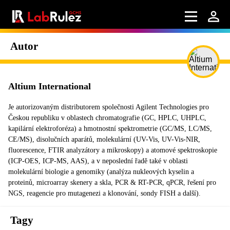
Autor
Altium International
Je autorizovaným distributorem společnosti Agilent Technologies pro
Českou republiku v oblastech chromatografie (GC, HPLC, UHPLC,
kapilární elektroforéza) a hmotnostní spektrometrie (GC/MS, LC/MS,
CE/MS), disolučních aparátů, molekulární (UV-Vis, UV-Vis-NIR,
fluorescence, FTIR analyzátory a mikroskopy) a atomové spektroskopie
(ICP-OES, ICP-MS, AAS), a v neposlední řadě také v oblasti
molekulární biologie a genomiky (analýza nukleových kyselin a
proteinů, microarray skenery a skla, PCR & RT-PCR, qPCR, řešení pro
NGS, reagencie pro mutagenezi a klonování, sondy FISH a další).
Tagy