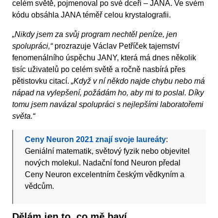
celém světě, pojmenoval po své dceři – JANA. Ve svém
kódu obsáhla JANA téměř celou krystalografii.
„Nikdy jsem za svůj program nechtěl peníze, jen
spolupráci,“
prozrazuje Václav Petříček tajemství
fenomenálního úspěchu JANY, která má dnes několik
tisíc uživatelů po celém světě a ročně nasbírá přes
pětistovku citací.
„Když v ní někdo najde chybu nebo má
nápad na vylepšení, požádám ho, aby mi to poslal. Díky
tomu jsem navázal spolupráci s nejlepšími laboratořemi
světa.“
Ceny Neuron 2021 znají svoje laureáty
:
Geniální matematik, světový fyzik nebo objevitel
nových molekul. Nadační fond Neuron předal
Ceny Neuron excelentním českým vědkyním a
vědcům.
Dělám jen to, co mě baví