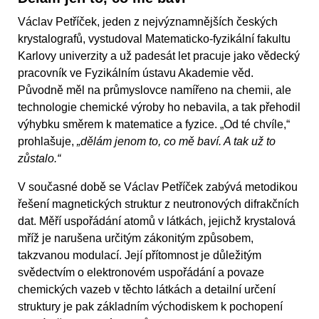
Václav Petříček, jeden z nejvýznamnějších českých
krystalografů, vystudoval Matematicko-fyzikální fakultu
Karlovy univerzity a už padesát let pracuje jako vědecký
pracovník ve Fyzikálním ústavu Akademie věd.
Původně měl na průmyslovce namířeno na chemii, ale
technologie chemické výroby ho nebavila, a tak přehodil
výhybku směrem k matematice a fyzice. „Od té chvíle,“
prohlašuje,
„dělám jenom to, co mě baví. A tak už to
zůstalo.“
V současné době se Václav Petříček zabývá metodikou
řešení magnetických struktur z neutronových difrakčních
dat. Měří uspořádání atomů v látkách, jejichž krystalová
mříž je narušena určitým zákonitým způsobem,
takzvanou modulací. Její přítomnost je důležitým
svědectvím o elektronovém uspořádání a povaze
chemických vazeb v těchto látkách a detailní určení
struktury je pak základním východiskem k pochopení