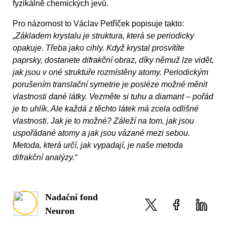
fyzikálně chemických jevů.
Pro názornost to Václav Petříček popisuje takto:
„Základem krystalu je struktura, která se periodicky
opakuje. Třeba jako cihly. Když krystal prosvítíte
paprsky, dostanete difrakční obraz, díky němuž lze vidět,
jak jsou v oné struktuře rozmístěny atomy. Periodickým
porušením translační symetrie je posléze možné měnit
vlastnosti dané látky. Vezměte si tuhu a diamant – pořád
je to uhlík. Ale každá z těchto látek má zcela odlišné
vlastnosti. Jak je to možné? Záleží na tom, jak jsou
uspořádané atomy a jak jsou vázané mezi sebou.
Metoda, která určí, jak vypadají, je naše metoda
difrakční analýzy.“
Nadační fond
Neuron