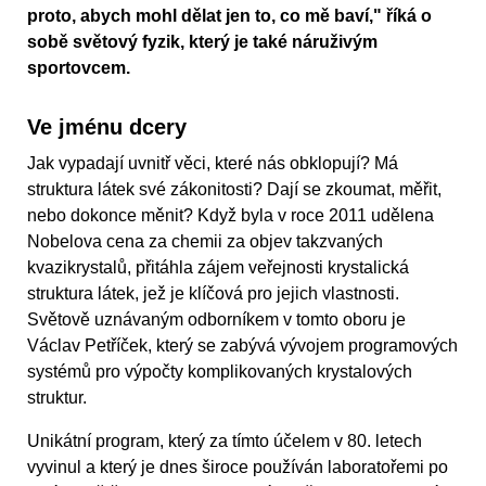
proto, abych mohl dělat jen to, co mě baví," říká o
sobě světový fyzik, který je také náruživým
sportovcem.
Ve jménu dcery
Jak vypadají uvnitř věci, které nás obklopují? Má
struktura látek své zákonitosti? Dají se zkoumat, měřit,
nebo dokonce měnit? Když byla v roce 2011 udělena
Nobelova cena za chemii za objev takzvaných
kvazikrystalů, přitáhla zájem veřejnosti krystalická
struktura látek, jež je klíčová pro jejich vlastnosti.
Světově uznávaným odborníkem v tomto oboru je
Václav Petříček, který se zabývá vývojem programových
systémů pro výpočty komplikovaných krystalových
struktur.
Unikátní program, který za tímto účelem v 80. letech
vyvinul a který je dnes široce používán laboratořemi po