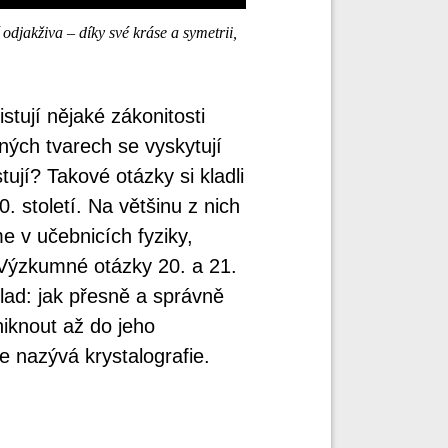
djakživa – díky své kráse a symetrii,
stují nějaké zákonitosti
ných tvarech se vyskytují
tují? Takové otázky si kladli
 století. Na většinu z nich
 v učebnicích fyziky,
 Výzkumné otázky 20. a 21.
klad: jak přesně a správně
oniknout až do jeho
e nazývá krystalografie.