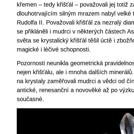
křemen – tedy křišťál – považovali jej totiž 
dlouhotrvajícím silným mrazem nabyl velké t
Rudolfa II. Považovali křišťál za nezralý d
se přikláněli i mudrci v některých částech 
světa se krystalický křišťál těšil úctě i zbožňo
magické i léčivé schopnosti.
Pozornosti neunikla geometrická pravidelnos
nejen křišťálu, ale i mnoha dalších minerálů
na krystaly zaměřovali mudrci a vědci od čí
antické, renesanční a novověké až po výzk
současné.