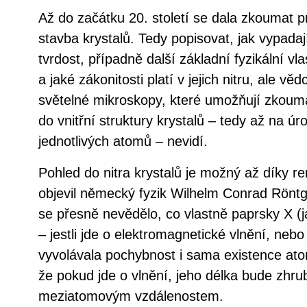
Až do začátku 20. století se dala zkoumat p
stavba krystalů. Tedy popisovat, jak vypadají
tvrdost, případně další základní fyzikální vla
a jaké zákonitosti platí v jejich nitru, ale věd
světelné mikroskopy, které umožňují zkouma
do vnitřní struktury krystalů – tedy až na úr
jednotlivých atomů – nevidí.
Pohled do nitra krystalů je možný až díky 
objevil německý fyzik Wilhelm Conrad Rönt
se přesně nevědělo, co vlastně paprsky X (ja
– jestli jde o elektromagnetické vlnění, nebo
vyvolávala pochybnost i sama existence ato
že pokud jde o vlnění, jeho délka bude zhru
meziatomovým vzdálenostem.