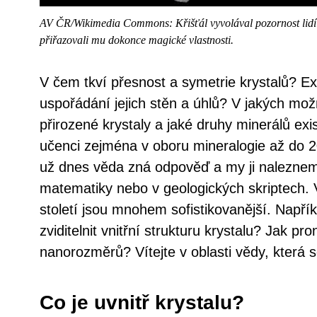
AV ČR/Wikimedia Commons: Křišťál vyvolával pozornost lidí o
přiřazovali mu dokonce magické vlastnosti.
V čem tkví přesnost a symetrie krystalů? Exi
uspořádání jejich stěn a úhlů? V jakých mož
přirozené krystaly a jaké druhy minerálů exis
učenci zejména v oboru mineralogie až do 20.
už dnes věda zná odpověď a my ji nalezneme
matematiky nebo v geologických skriptech.
století jsou mnohem sofistikovanější. Napří
zviditelnit vnitřní strukturu krystalu? Jak pr
nanorozměrů? Vítejte v oblasti vědy, která s
Co je uvnitř krystalu?