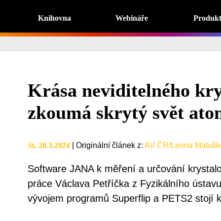
Knihovna
Webináře
Produk
Krása neviditelného kry
zkoumá skrytý svět ato
St, 20.3.2024
|
Originální článek z
:
AV ČR/Leona Matušk
Software JANA k měření a určování krystalov
práce Václava Petříčka z Fyzikálního ústav
vývojem programů Superflip a PETS2 stojí k