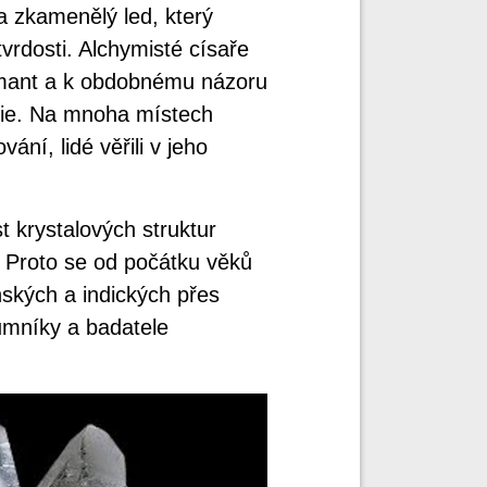
za zkamenělý led, který
vrdosti. Alchymisté císaře
iamant a k obdobnému názoru
Asie. Na mnoha místech
vání, lidé věřili v jeho
t krystalových struktur
. Proto se od počátku věků
nských a indických přes
umníky a badatele