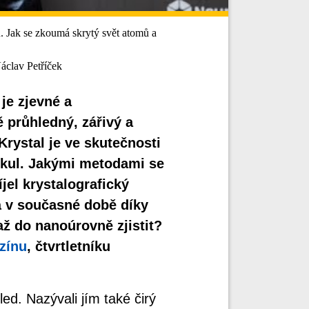
. Jak se zkoumá skrytý svět atomů a
clav Petříček
je zjevné a
ě průhledný, zářivý a
rystal je ve skutečnosti
kul. Jakými metodami se
jel krystalografický
 v současné době díky
až do nanoúrovně zjistit?
zínu
, čtvrtletníku
ed. Nazývali jím také čirý