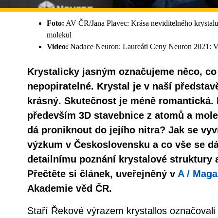
Foto:
AV ČR/Jana Plavec: Krása neviditelného krystalu
molekul
Video:
Nadace Neuron: Laureáti Ceny Neuron 2021: Vá
Krystalicky jasným označujeme něco, co 
nepopiratelné. Krystal je v naší představ
krásný. Skutečnost je méně romantická. K
především 3D stavebnice z atomů a mole
dá proniknout do jejího nitra? Jak se vyví
výzkum v Československu a co vše se dá
detailnímu poznání krystalové struktury 
Přečtěte si článek, uveřejněný v
A / Maga
Akademie věd ČR.
Staří Řekové výrazem krystallos označovali l