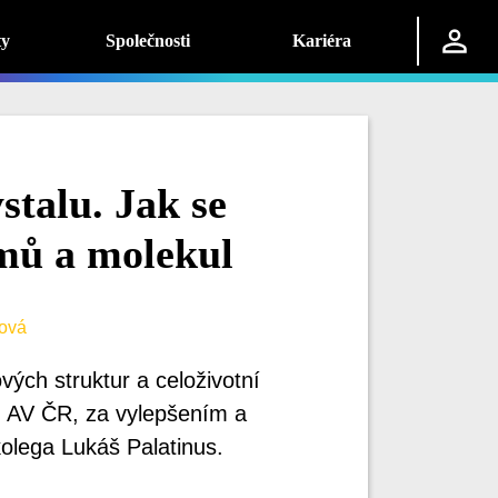
ty
Společnosti
Kariéra
stalu. Jak se
mů a molekul
ová
ých struktur a celoživotní
u AV ČR, za vylepšením a
olega Lukáš Palatinus.