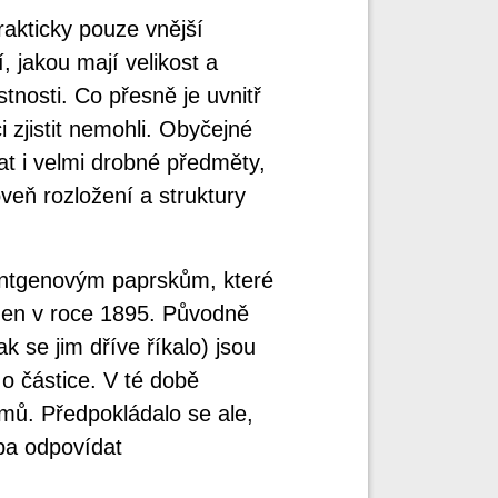
rakticky pouze vnější
, jakou mají velikost a
stnosti. Co přesně je uvnitř
ci zjistit nemohli. Obyčejné
t i velmi drobné předměty,
oveň rozložení a struktury
rentgenovým paprskům, které
gen v roce 1895. Původně
k se jim dříve říkalo) jsou
 o částice. V té době
mů. Předpokládalo se ale,
ba odpovídat