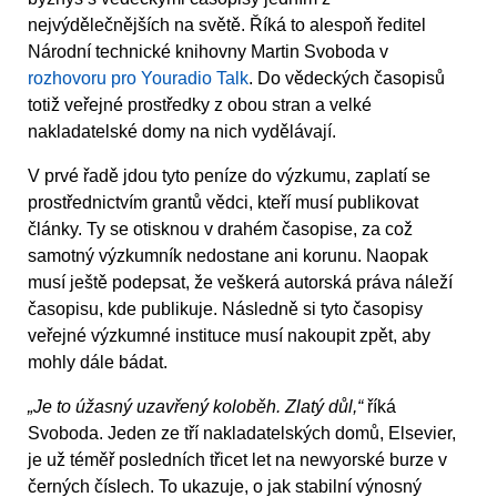
nejvýdělečnějších na světě. Říká to alespoň ředitel
Národní technické knihovny Martin Svoboda v
rozhovoru pro Youradio Talk
. Do vědeckých časopisů
totiž veřejné prostředky z obou stran a velké
nakladatelské domy na nich vydělávají.
V prvé řadě jdou tyto peníze do výzkumu, zaplatí se
prostřednictvím grantů vědci, kteří musí publikovat
články. Ty se otisknou v drahém časopise, za což
samotný výzkumník nedostane ani korunu. Naopak
musí ještě podepsat, že veškerá autorská práva náleží
časopisu, kde publikuje. Následně si tyto časopisy
veřejné výzkumné instituce musí nakoupit zpět, aby
mohly dále bádat.
„Je to úžasný uzavřený koloběh. Zlatý důl,“
říká
Svoboda. Jeden ze tří nakladatelských domů, Elsevier,
je už téměř posledních třicet let na newyorské burze v
černých číslech. To ukazuje, o jak stabilní výnosný