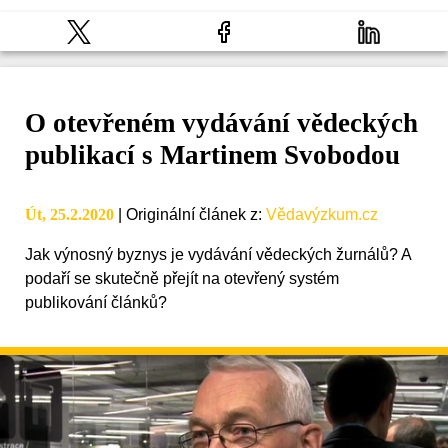
O otevřeném vydávání vědeckých
publikací s Martinem Svobodou
Út, 25.2.2020
|
Originální článek z
:
Vědavýzkum.cz
Jak výnosný byznys je vydávání vědeckých žurnálů? A
podaří se skutečně přejít na otevřený systém
publikování článků?