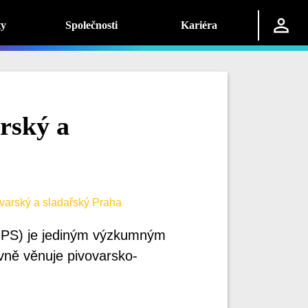
ty
Společnosti
Kariéra
rský a
varský a sladařský Praha
ÚPS) je jediným výzkumným
vně věnuje pivovarsko-