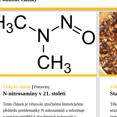
Vědecký článek
|
Potraviny
Věd
N-nitrosaminy v 21. století
St
Tento článek je věnován stručnému historickému
Těka
přehledu problematiky N-nitrosaminů a informuje
senz
o nejvýznamnějších dosažených pokrocích v
meto