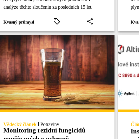
analýze těchto sloučenin za posledních 15 let.
plyn
pla
Kvasný průmysl
Kva
Vědecký článek
|
Potraviny
Člá
Monitoring reziduí fungicidů
Ins
používaných v ochraně