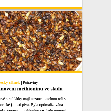
ecký článek
|
Potraviny
anovení methioninu ve sladu
vé sirné látky mají nezanedbatelnou roli v
orické jakosti piva. Byla optimalizována
da stanovení methioninu ve sladu pomocí