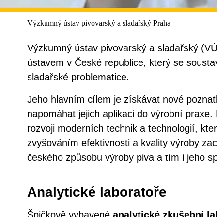
Výzkumný ústav pivovarský a sladařský Praha
Výzkumný ústav pivovarský a sladařský (V
ústavem v České republice, který se sousta
sladařské problematice.
Jeho hlavním cílem je získávat nové poznatk
napomáhat jejich aplikaci do výrobní praxe. 
rozvoji moderních technik a technologií, kt
zvyšováním efektivnosti a kvality výroby za
českého způsobu výroby piva a tím i jeho spe
Analytické laboratoře
Špičkově vybavené
analytické zkušební la