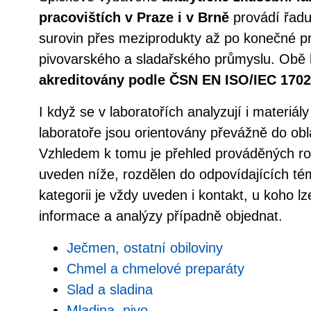
pracovištích v Praze i v Brně
provádí řadu
surovin přes meziprodukty až po konečné p
pivovarského a sladařského průmyslu. Obě
akreditovány podle ČSN EN ISO/IEC 170
I když se v laboratořích analyzují i materiál
laboratoře jsou orientovány převážně do obla
Vzhledem k tomu je přehled prováděných roz
uveden níže, rozdělen do odpovídajících té
kategorii je vždy uveden i kontakt, u koho l
informace a analýzy případně objednat.
Ječmen, ostatní obiloviny
Chmel a chmelové preparáty
Slad a sladina
Mladina, pivo