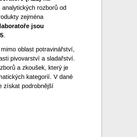
 analytických rozborů od
rodukty zejména
laboratoře jsou
25
.
y mimo oblast potravinářství,
sti pivovarství a sladařství.
borů a zkoušek, který je
matických kategorií. V dané
ze získat podrobnější