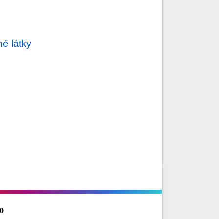
é látky
60