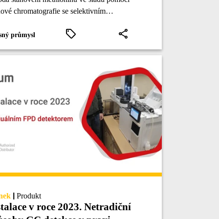
ové chromatografie se selektivním
menofotometrickým detektorem.
sný průmysl
nek
|
Produkt
talace v roce 2023. Netradiční