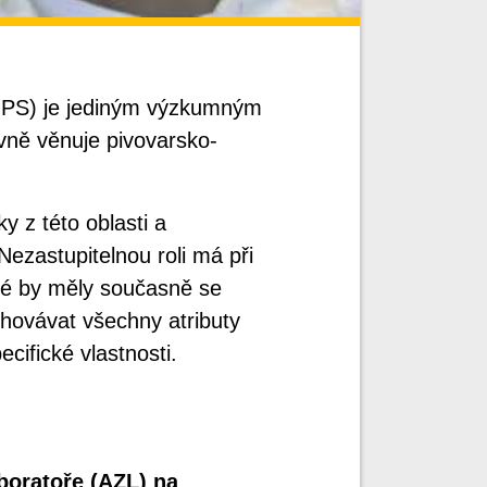
ÚPS) je jediným výzkumným
vně věnuje pivovarsko-
y z této oblasti a
Nezastupitelnou roli má při
eré by měly současně se
chovávat všechny atributy
cifické vlastnosti.
boratoře (AZL) na