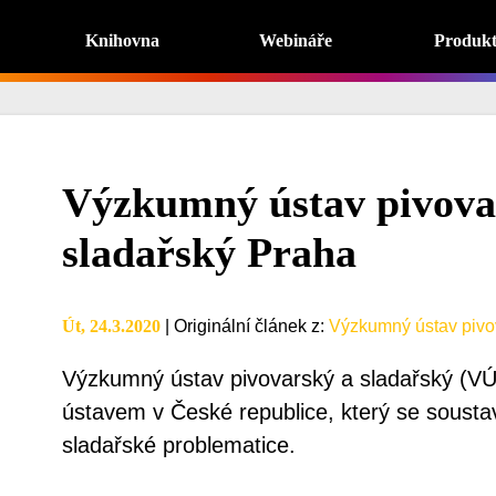
Knihovna
Webináře
Produk
Výzkumný ústav pivova
sladařský Praha
Út, 24.3.2020
|
Originální článek z
:
Výzkumný ústav pivo
Výzkumný ústav pivovarský a sladařský (V
ústavem v České republice, který se sousta
sladařské problematice.