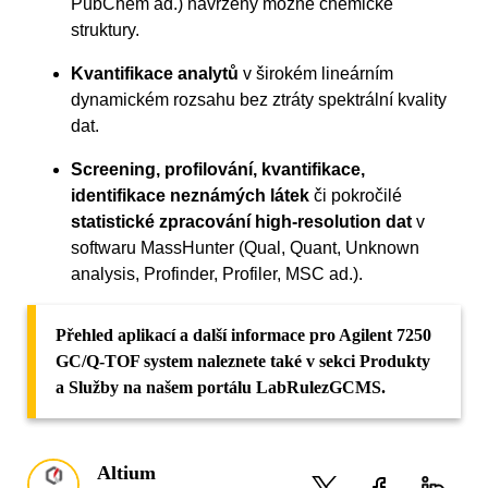
PubChem ad.) navrženy možné chemické
struktury.
Kvantifikace analytů
v širokém lineárním
dynamickém rozsahu bez ztráty spektrální kvality
dat.
Screening, profilování, kvantifikace,
identifikace neznámých látek
či pokročilé
statistické zpracování high-resolution dat
v
softwaru MassHunter (Qual, Quant, Unknown
analysis, Profinder, Profiler, MSC ad.).
Přehled aplikací a další informace pro Agilent 7250
GC/Q-TOF system naleznete také v sekci Produkty
a Služby na našem portálu LabRulezGCMS.
Altium