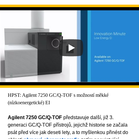
HPST: Agilent 7250 GC/Q-TOF s možností měkké
(nízkoenergetické) EI
Agilent 7250 GC/Q-TOF
představuje další, již 3.
generaci GC/Q-TOF přístrojů, jejichž historie se začala
psát před více jak deseti lety, a to myšlenkou přinést do