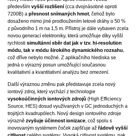
především
vyšší rozlišení
(cca dvojnásobné oproti
7200B) a
přesnost snímaných hmot
, čehož bylo
dosaženo mimo jiné prodloužením letové dráhy o 50 %
z původního 1 m na 1,5 m. Přístroj je dále vybaven zcela
novou generací elektroniky, která umožňuje díky vyšší
rychlosti
simultánní sběr dat jak v tzv. hi-resolution
módu, tak v módu širokého dynamického rozsahu
,
což dříve nebylo možné. Z aplikačního hlediska se
jedná o výrazný posun umožňující současnou
kvalitativní a kvantitativní analýzu bez omezení.
Další výraznou změnu pak představuje zcela nový
iontový zdroj, který vychází z technologie
vysokoúčinných iontových zdrojů
(High Efficiency
Source, HES) dosud využívaných v GC jednoduchých a
trojitých kvadrupólech. Nový design iontového zdroje
výrazně
zvyšuje účinnost ionizace
, což spolu s
inovovaným systémem čoček zajišťuje až
řádově vyšší
citlivost
celého systému. Vysoká citlivost systému, pak