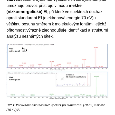
umožňuje provoz přístroje v módu
měkké
(nízkoenergetické) EI
, při které ve spektrech dochází
oproti standardní EI (elektronová energie 70 eV) k
většímu posunu směrem k molekulovým iontům, jejichž
přítomnost výrazně zjednodušuje identifikaci a strukturní
analýzu neznámých látek.
HPST: Porovnání hmotnostních spekter při standardní (70 eV) a měkké
(10 eV) EI