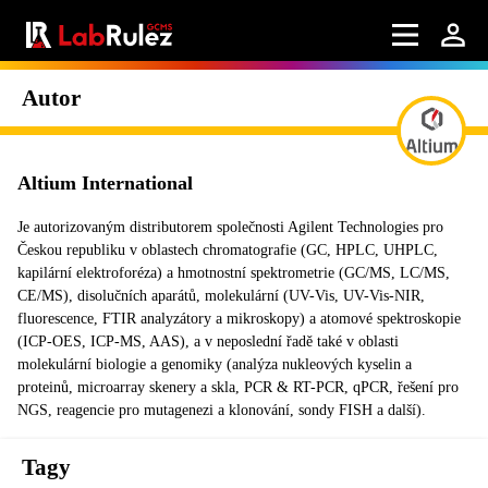
Autor
Altium International
Je autorizovaným distributorem společnosti Agilent Technologies pro
Českou republiku v oblastech chromatografie (GC, HPLC, UHPLC,
kapilární elektroforéza) a hmotnostní spektrometrie (GC/MS, LC/MS,
CE/MS), disolučních aparátů, molekulární (UV-Vis, UV-Vis-NIR,
fluorescence, FTIR analyzátory a mikroskopy) a atomové spektroskopie
(ICP-OES, ICP-MS, AAS), a v neposlední řadě také v oblasti
molekulární biologie a genomiky (analýza nukleových kyselin a
proteinů, microarray skenery a skla, PCR & RT-PCR, qPCR, řešení pro
NGS, reagencie pro mutagenezi a klonování, sondy FISH a další).
Tagy