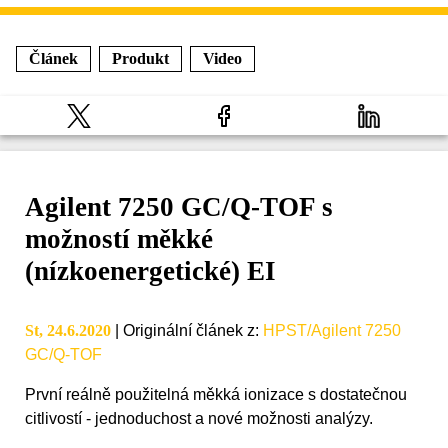
Článek
Produkt
Video
Agilent 7250 GC/Q-TOF s
možností měkké
(nízkoenergetické) EI
St, 24.6.2020
|
Originální článek z
:
HPST/Agilent 7250
GC/Q-TOF
První reálně použitelná měkká ionizace s dostatečnou
citlivostí - jednoduchost a nové možnosti analýzy.