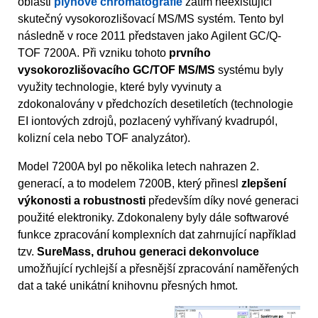
oblasti
plynové chromatografie
zatím neexistující
skutečný vysokorozlišovací MS/MS systém. Tento byl
následně v roce 2011 představen jako Agilent GC/Q-
TOF 7200A. Při vzniku tohoto
prvního
vysokorozlišovacího GC/TOF MS/MS
systému byly
využity technologie, které byly vyvinuty a
zdokonalovány v předchozích desetiletích (technologie
EI iontových zdrojů, pozlacený vyhřívaný kvadrupól,
kolizní cela nebo TOF analyzátor).
Model 7200A byl po několika letech nahrazen 2.
generací, a to modelem 7200B, který přinesl
zlepšení
výkonosti a robustnosti
především díky nové generaci
použité elektroniky. Zdokonaleny byly dále softwarové
funkce zpracování komplexních dat zahrnující například
tzv.
SureMass, druhou generaci dekonvoluce
umožňující rychlejší a přesnější zpracování naměřených
dat a také unikátní knihovnu přesných hmot.