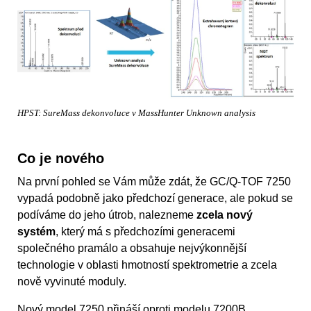
HPST: SureMass dekonvoluce v MassHunter Unknown analysis
Co je nového
Na první pohled se Vám může zdát, že GC/Q-TOF 7250
vypadá podobně jako předchozí generace, ale pokud se
podíváme do jeho útrob, nalezneme
zcela nový
systém
, který má s předchozími generacemi
společného pramálo a obsahuje nejvýkonnější
technologie v oblasti hmotností spektrometrie a zcela
nově vyvinuté moduly.
Nový model 7250 přináší oproti modelu 7200B