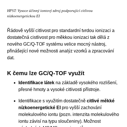
HPST: Vysoce účinný iontový zdroj podporující citlivou
nízkoenergetickou EI
Řádově vyšší citlivost pro standardní tvrdou ionizaci a
dostatečná cistlivost pro měkkou ionizaci tak dělá z
nového GC/Q-TOF systému velice mocný nástroj,
přinášející nové možnosti analýz vzorků a zpracování
dat.
K čemu lze GC/Q-TOF využít
Identifikace látek
na základě vysokého rozlišení,
přesné hmoty a vysoké citlivosti přístroje.
Identifikace s využitím dostatečně
citlivé měkké
nízkoenergetické EI
pro vyšší zachování
molekulového iontu (pozn. intenzita molekulového
iontu závisí na typu sloučeniny). Možnost