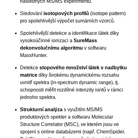
následných MS/MS experimentů.
Sledování
isotopových profilů
(isotope pattern)
pro spolehlivější výpočet sumárních vzorců.
Spolehlivější detekce a identifikace látek díky
vysokoúčinné ionizaci a
SureMass
dekonvolučnímu algoritmu
v softwaru
MassHunter.
Detekce
stopového množství látek v nadbytku
matrice
díky širokému dynamickému rozsahu
uvnitř spektra (in-spectrum dynamic range), tj.
schopnosti měřit rozdílné intenzity iontů v rámci
jednoho spektra.
Strukturní analýza
s využitím MS/MS
produktových spekter a softwaru Molecular
Structure Correlator (MSC), ve kterém jsou ve
spojení s online databázemi (např. ChemSpider,