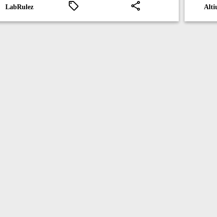
LabRulez
Alti