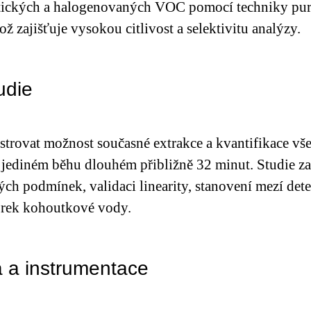
atických a halogenovaných VOC pomocí techniky pur
 zajišťuje vysokou citlivost a selektivitu analýzy.
udie
strovat možnost současné extrakce a kvantifikace v
ediném běhu dlouhém přibližně 32 minut. Studie zah
ch podmínek, validaci linearity, stanovení mezí detek
zorek kohoutkové vody.
 a instrumentace