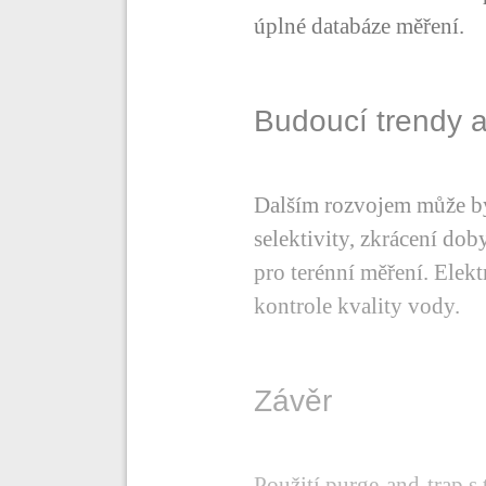
úplné databáze měření.
Budoucí trendy a
Dalším rozvojem může být
selektivity, zkrácení do
pro terénní měření. Elekt
kontrole kvality vody.
Závěr
Použití purge-and-trap