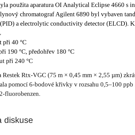
yla použita aparatura OI Analytical Eclipse 4660 s i
lynový chromatograf Agilent 6890 byl vybaven tan
 (PID) a electrolytic conductivity detector (ELCD).
L
t při 40 °C
při 190 °C, předohřev 180 °C
ut při 240 °C
 Restek Rtx-VGC (75 m × 0,45 mm × 2,55 µm) zkráti
hala pomocí 6-bodové křivky v rozsahu 0,5–100 ppb s
-2-fluorobenzen.
a diskuse