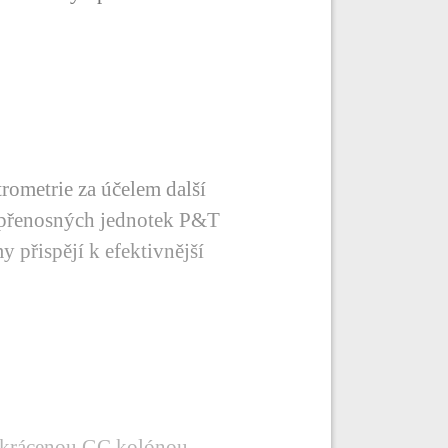
rometrie za účelem další
o přenosných jednotek P&T
y přispějí k efektivnější
 zkrácenou GC kolónou