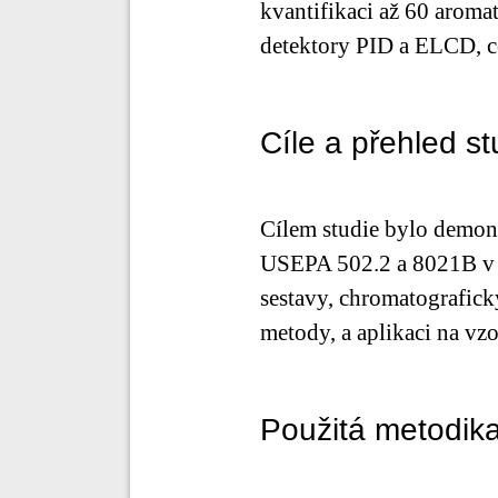
kvantifikaci až 60 arom
detektory PID a ELCD, což
Cíle a přehled st
Cílem studie bylo demon
USEPA 502.2 a 8021B v j
sestavy, chromatografický
metody, a aplikaci na v
Použitá metodika