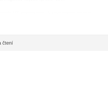
iginálního PDF dokumentu pomocí AI a může obsahovat nepřesnosti.
 čtení