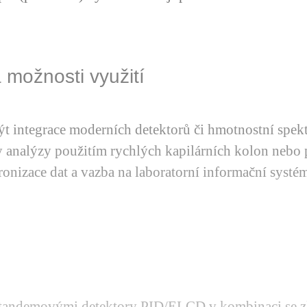
 možnosti využití
 integrace moderních detektorů či hmotnostní spekt
by analýzy použitím rychlých kapilárních kolon neb
ronizace dat a vazba na laboratorní informační systém
 s tandemovými detektory PID/ELCD v kombinaci se