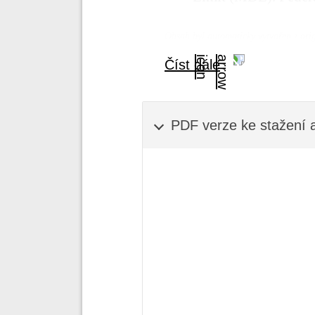
Obsah byl automaticky vytvořen z or
Číst dále
PDF verze ke stažení a