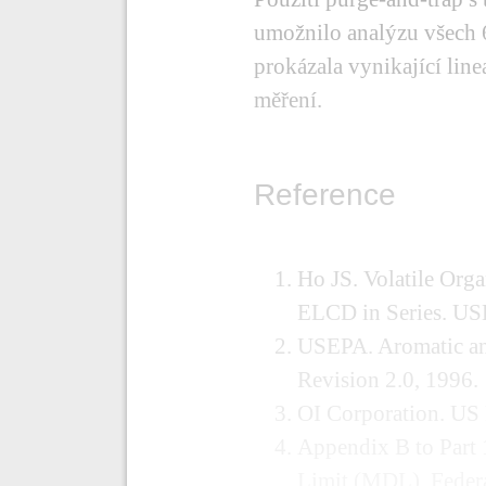
umožnilo analýzu všech
prokázala vynikající lin
měření.
Reference
Ho JS. Volatile Or
ELCD in Series. US
USEPA. Aromatic an
Revision 2.0, 1996.
OI Corporation. US 
Appendix B to Part 
Limit (MDL). Federa