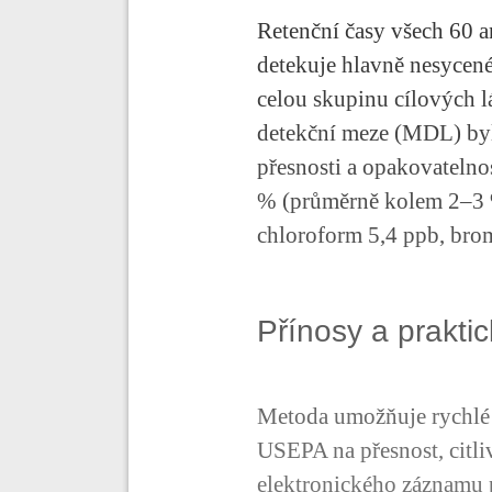
Retenční časy všech 60 a
detekuje hlavně nesyce
celou skupinu cílových l
detekční meze (MDL) byl
přesnosti a opakovatelno
% (průměrně kolem 2–3 %
chloroform 5,4 ppb, brom
Přínosy a prakti
Metoda umožňuje rychlé 
USEPA na přesnost, citli
elektronického záznamu p