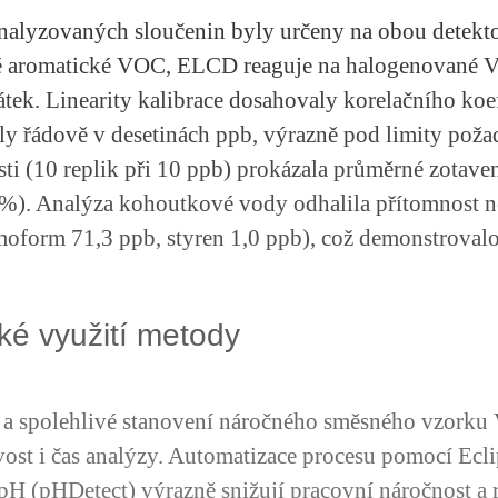
nalyzovaných sloučenin byly určeny na obou detekto
né aromatické VOC, ELCD reaguje na halogenované 
átek. Linearity kalibrace dosahovaly korelačního koe
y řádově v desetinách ppb, výrazně pod limity pož
sti (10 replik při 10 ppb) prokázala průměrné zotav
). Analýza kohoutkové vody odhalila přítomnost n
oform 71,3 ppb, styren 1,0 ppb), což demonstrovalo 
cké využití metody
a spolehlivé stanovení náročného směsného vzorku
vost i čas analýzy. Automatizace procesu pomocí Ecl
H (pHDetect) výrazně snižují pracovní náročnost a 