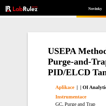
Novinky
USEPA Methods
Purge-and-Tra
PID/ELCD Tan
Aplikace
|
|
OI Analyti
Instrumentace
GC, Purge and Trap