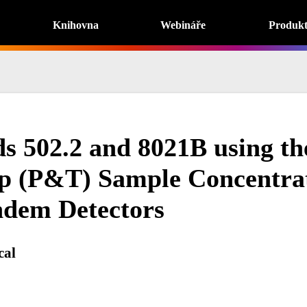
Knihovna
Webináře
Produk
 502.2 and 8021B using the
p (P&T) Sample Concentra
dem Detectors
cal