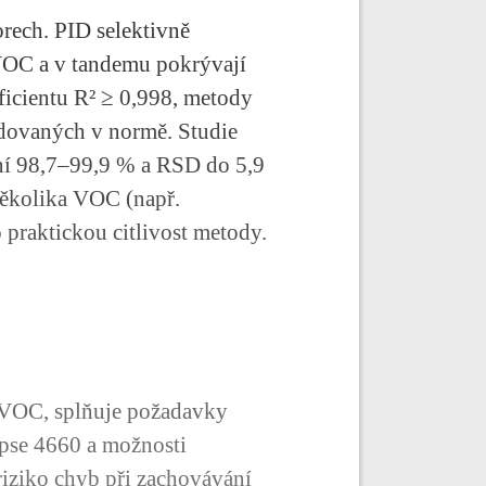
rech. PID selektivně
VOC a v tandemu pokrývají
ficientu R² ≥ 0,998, metody
adovaných v normě. Studie
ení 98,7–99,9 % a RSD do 5,9
ěkolika VOC (např.
praktickou citlivost metody.
 VOC, splňuje požadavky
ipse 4660 a možnosti
riziko chyb při zachovávání