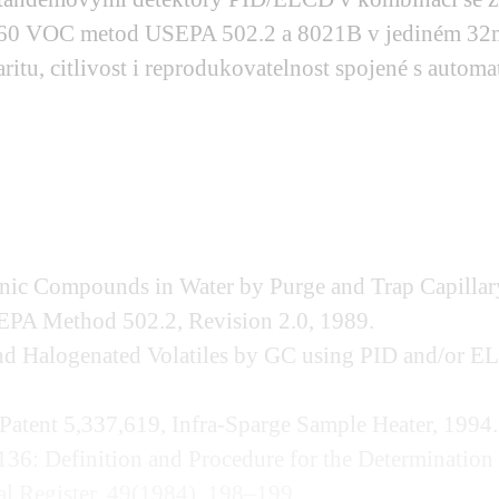
 60 VOC metod USEPA 502.2 a 8021B v jediném 32
earitu, citlivost i reprodukovatelnost spojené s auto
ganic Compounds in Water by Purge and Trap Capill
EPA Method 502.2, Revision 2.0, 1989.
d Halogenated Volatiles by GC using PID and/or 
Patent 5,337,619, Infra-Sparge Sample Heater, 1994.
136: Definition and Procedure for the Determination
l Register, 49(1984), 198–199.