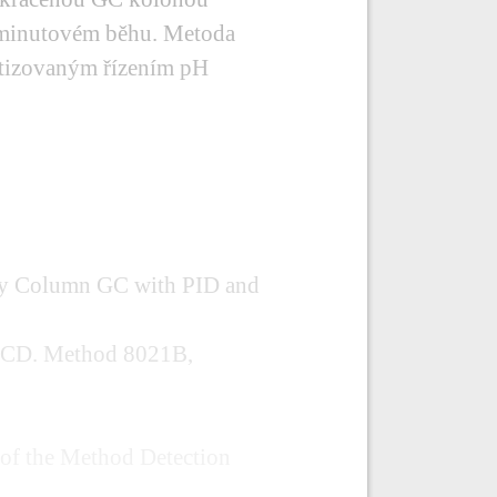
minutovém běhu. Metoda
matizovaným řízením pH
ary Column GC with PID and
ELCD. Method 8021B,
 of the Method Detection