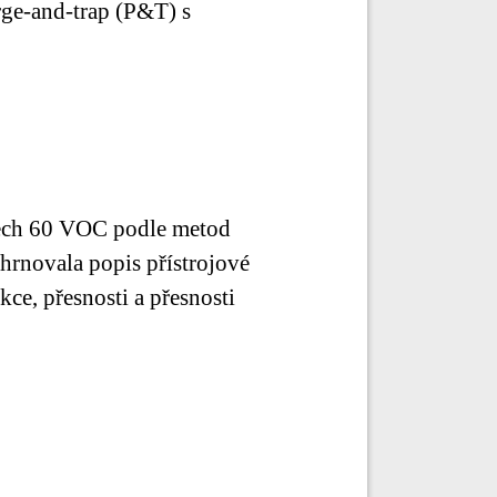
ge-and-trap (P&T) s
šech 60 VOC podle metod
rnovala popis přístrojové
ce, přesnosti a přesnosti