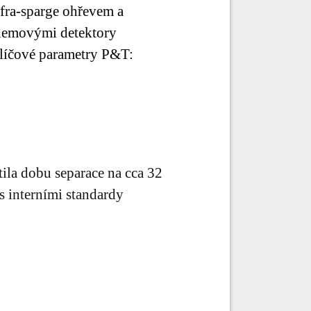
nfra-sparge ohřevem a
demovými detektory
 Klíčové parametry P&T:
la dobu separace na cca 32
 interními standardy