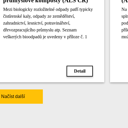
průmyslové komposty (ALS ČR)
(A
Mezi biologicky rozložitelné odpady patří typicky
Na 
čistírenské kaly, odpady ze zemědělství,
spl
zahradnictví, lesnictví, potravinářství,
pod
dřevozpracujícího průmyslu atp. Seznam
pří
veškerých bioodpadů je uvedeny v příloze č. 1
mož
vyhlášky 341/2008 Sb.
zem
sed
Detail
Načíst další