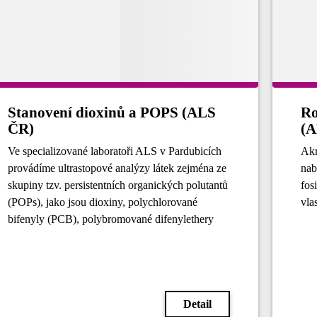
Stanovení dioxinů a POPS (ALS
Ro
ČR)
(A
Ve specializované laboratoři ALS v Pardubicích
Akr
provádíme ultrastopové analýzy látek zejména ze
nab
skupiny tzv. persistentních organických polutantů
fos
(POPs), jako jsou dioxiny, polychlorované
vla
bifenyly (PCB), polybromované difenylethery
(PBDE), polybromované bifenyly (PBB) a
polyaromatické uhlovodíky (PAH) v pevných,
kapalných i plynných (emise, imise, pracovní
prostředí) vzorcích. Postupy stanovení jsou v
Detail
souladu s normami US EPA, EN a ČSN ISO.