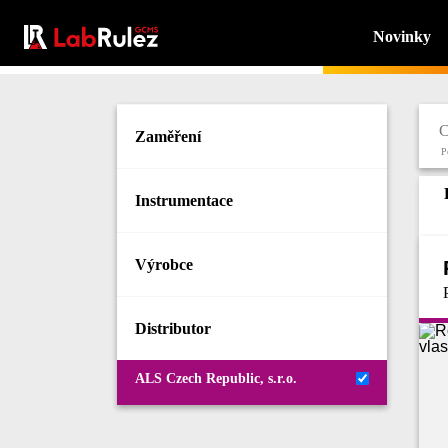
Novinky
Zaměření
P
Instrumentace
Výrobce
Distributor
ALS Czech Republic, s.r.o.