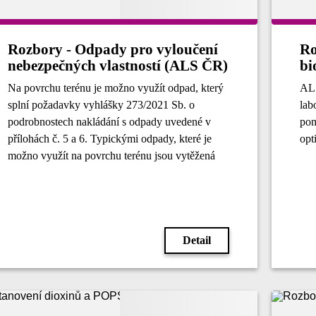
Rozbory - Odpady pro vyloučení
Ro
nebezpečných vlastností (ALS ČR)
bi
Na povrchu terénu je možno využít odpad, který
ALS
splní požadavky vyhlášky 273/2021 Sb. o
lab
podrobnostech nakládání s odpady uvedené v
pom
přílohách č. 5 a 6. Typickými odpady, které je
opt
možno využít na povrchu terénu jsou vytěžená
zemina, hlušina, štěrk, stavební recykláty,
sedimenty a struska.
Detail