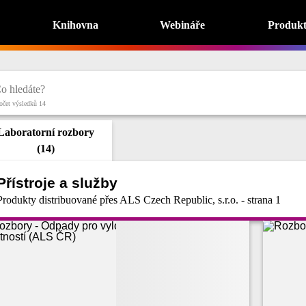
Knihovna
Webináře
Produk
očet výsledků 14
Laboratorní rozbory
(
14
)
Přístroje a služby
Produkty distribuované přes ALS Czech Republic, s.r.o. - strana 1