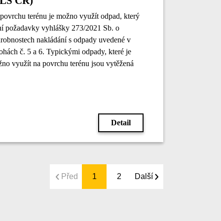
LS ČR)
povrchu terénu je možno využít odpad, který
ní požadavky vyhlášky 273/2021 Sb. o
robnostech nakládání s odpady uvedené v
lohách č. 5 a 6. Typickými odpady, které je
no využít na povrchu terénu jsou vytěžená
ina, hlušina, štěrk, stavební recykláty,
imenty a struska.
Detail
Před
1
2
Další