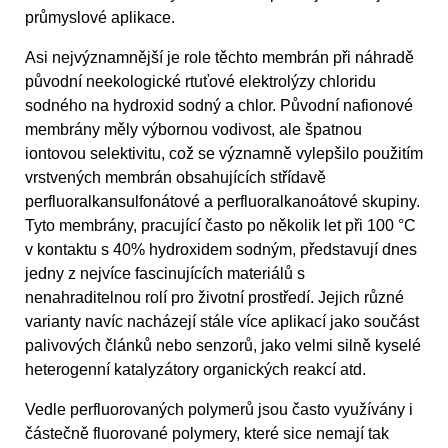
průmyslové aplikace.
Asi nejvýznamnější je role těchto membrán při náhradě
původní neekologické rtuťové elektrolýzy chloridu
sodného na hydroxid sodný a chlor. Původní nafionové
membrány měly výbornou vodivost, ale špatnou
iontovou selektivitu, což se významně vylepšilo použitím
vrstvených membrán obsahujících střídavě
perfluoralkansulfonátové a perfluoralkanoátové skupiny.
Tyto membrány, pracující často po několik let při 100 °C
v kontaktu s 40% hydroxidem sodným, představují dnes
jedny z nejvíce fascinujících materiálů s
nenahraditelnou rolí pro životní prostředí. Jejich různé
varianty navíc nacházejí stále více aplikací jako součást
palivových článků nebo senzorů, jako velmi silně kyselé
heterogenní katalyzátory organických reakcí atd.
Vedle perfluorovaných polymerů jsou často využívány i
částečně fluorované polymery, které sice nemají tak