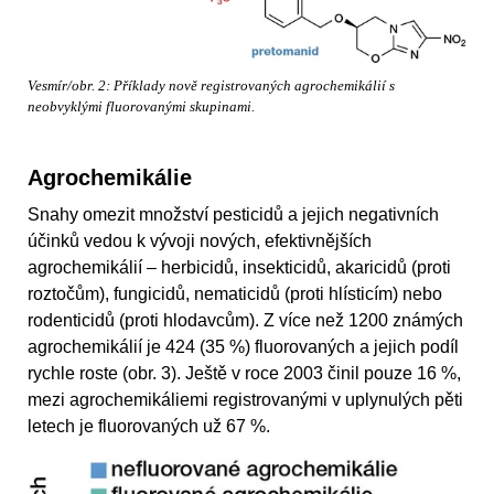
Vesmír/obr. 2: Příklady nově registrovaných agrochemikálií s
neobvyklými fluorovanými skupinami.
Agrochemikálie
Snahy omezit množství pesticidů a jejich negativních
účinků vedou k vývoji nových, efektivnějších
agrochemikálií – herbicidů, insekticidů, akaricidů (proti
roztočům), fungicidů, nematicidů (proti hlísticím) nebo
rodenticidů (proti hlodavcům). Z více než 1200 známých
agrochemikálií je 424 (35 %) fluorovaných a jejich podíl
rychle roste (obr. 3). Ještě v roce 2003 činil pouze 16 %,
mezi agrochemikáliemi registrovanými v uplynulých pěti
letech je fluorovaných už 67 %.