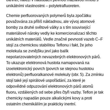
unikátními vlastnostmi – polytetrafluoreten.
Chemie perfluorovaných polymerů byla zpočátku
považována za příliš nákladnou, ale vývoj atomové
bomby za druhé světové války a s tím související
materiálové nároky vedly ke komercionalizaci těchto
unikátních materiálů. Vedle značné pevnosti vazeb C–F
stojí za chemickou stabilitou Teflonu i fakt, že jeho
molekula se zvnějšku jeví jako balík
nepolarizovatelných nevazebných elektronových párů.
To ukazuje elektronová hustota namapovaná na
izoelektronický povrch (povrch se stejnou hustotou
elektronů) perfluoralkanové molekuly (obr. 5). Za zmínku
stojí také její spirálové uspořádání, za které je
odpovědné odpuzování elektronových párů atomů
fluoru, vzdálených od sebe přes čtyři vazby. Teflon je tak
chemicky napadán pouze alkalickými kovy a proti
ostatním chemikáliím je prakticky inertní.