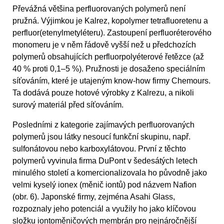
Převážná většina perfluorovaných polymerů není
pružná. Výjimkou je Kalrez, kopolymer tetrafluoretenu a
perfluor(etenylmetyléteru). Zastoupení perfluoréterového
monomeru je v něm řádově vyšší než u předchozích
polymerů obsahujících perfluorpolyéterové řetězce (až
40 % proti 0,1–5 %). Pružnosti je dosaženo speciálním
síťováním, které je utajeným know-how firmy Chemours.
Ta dodává pouze hotové výrobky z Kalrezu, a nikoli
surový materiál před síťováním.
Posledními z kategorie zajímavých perfluorovaných
polymerů jsou látky nesoucí funkční skupinu, např.
sulfonátovou nebo karboxylátovou. První z těchto
polymerů vyvinula firma DuPont v šedesátých letech
minulého století a komercionalizovala ho původně jako
velmi kyselý ionex (měnič iontů) pod názvem Nafion
(obr. 6). Japonské firmy, zejména Asahi Glass,
rozpoznaly jeho potenciál a využily ho jako klíčovou
složku iontoměničových membrán pro nejnáročnější