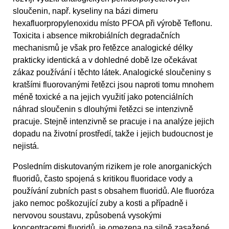
sloučenin, např. kyseliny na bázi dimeru
hexafluorpropylenoxidu místo PFOA při výrobě Teflonu.
Toxicita i absence mikrobiálních degradačních
mechanismů je však pro řetězce analogické délky
prakticky identická a v dohledné době lze očekávat
zákaz používání i těchto látek. Analogické sloučeniny s
kratšími fluorovanými řetězci jsou naproti tomu mnohem
méně toxické a na jejich využití jako potenciálních
náhrad sloučenin s dlouhými řetězci se intenzivně
pracuje. Stejně intenzivně se pracuje i na analýze jejich
dopadu na životní prostředí, takže i jejich budoucnost je
nejistá.
Posledním diskutovaným rizikem je role anorganických
fluoridů, často spojená s kritikou fluoridace vody a
používání zubních past s obsahem fluoridů. Ale fluoróza
jako nemoc poškozující zuby a kosti a případně i
nervovou soustavu, způsobená vysokými
koncentracemi fluoridů, je omezena na silně zasažené