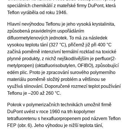
speciálních chemikálií z mateřské firmy DuPont, která
Teflon vyráběla od roku 1946.
Hlavní nevýhodou Teflonu je jeho vysoká krystalinita,
způsobená pravidelným uspořádáním
difluormetylenových jednotek. To má za následek
vysokou teplotu tání (327 °C), přičemž již při 400 °C
začíná poměrně intenzivní termální rozklad na toxické
plynné produkty, z nichž nejškodlivějším je perfluor(2-
metylpropen) (oktafluorisobutylen, OFIBO), způsobující
edém plic. Proto je zpracování surového polymerního
materiálu poměrně složitý problém a většinou se
využívá slinování. Doporučené rozmezí teplot používání
Teflonu je –200 až 260 °C.
Pokrok v polymerizačních technikách umožnil firmě
DuPont uvést v roce 1960 na trh kopolymer
tetrafluoretenu s hexafluorpropenem pod názvem Teflon
FEP (obr. 6). Jeho výhodou je nižší teplota tání,