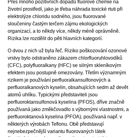
Přes mnoho pozitivních dopadů fluorové chemie na
životní prostředí, jako je třeba náhrada toxické rtuti při
elektrolýze chloridu sodného, jsou fluorované
sloučeniny častým terčem zájmu ekologických
organizací, a to někdy více, někdy méně oprávněně.
Rizika lze rozdělit do pěti hlavních kategorií.
O dvou z nich už byla řeč. Riziko poškozování ozonové
vrstvy bylo odstraněno zákazem chlorfluoruhlovodíků
(CFC), polyfluoralkany (HFC) se silným skleníkovým
efektem jsou postupně omezovány. Třetím významným
rizikem je používání perfluoralkansulfonových a
perfluoralkanových kyselin, obsahujících sedm až devět
atomů uhlíku. Typickými představiteli jsou
perfluoroktansulfonová kyselina (PFOS), dříve značně
používaná jako změkčovadlo s výbornými vlastnostmi, a
perfluoroktanová kyselina (PFOA), používaná např. v
některých výrobách Teflonu. Obě představují
nejnebezpečnější variantu fluorovaných látek