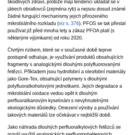
škodlivých zdraví, protože mají tendenci ukládat se v
játrech obratlovců (zejména ryb) a nejsou dosud známé
žádné fungující mechanismy jejich přirozeného
mikrobiálního rozkladu (
viz s. 376
). PFOS se tak přestal
používat již před mnoha lety a zákaz PFOA platí (s
některými výjimkami) od roku 2020.
Čtvrtým rizikem, které se v současné době teprve
postupně odhaluje, je využívání produktů obsahujících
fragmenty s analogickými dlouhými polyfluorovanými
řetězci. Příkladem jsou hydrofobní a oleofobní materiály
jako Gore-Tex, obsahující polymery s dlouhými
polyfluoralkoholovými jednotkami. Jejich degradace a
mikrobiální oxidace vedou opět k dlouhým
perfluoralkanovým kyselinám s nevyhnutelnými
ekologickými důsledky. Omezení výroby a používání
takových materiálů lze očekávat v nejbližší době.
Jako náhrada dlouhých perfluoralkylových řetězců se
rozvíjí využití analogických perfluorpolyéterových