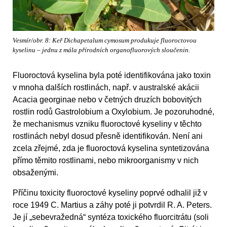
Vesmír/obr. 8: Keř Dichapetalum cymosum produkuje fluoroctovou
kyselinu – jednu z mála přírodních organofluorových sloučenin.
Fluoroctová kyselina byla poté identifikována jako toxin
v mnoha dalších rostlinách, např. v australské akácii
Acacia georginae nebo v četných druzích bobovitých
rostlin rodů Gastrolobium a Oxylobium. Je pozoruhodné,
že mechanismus vzniku fluoroctové kyseliny v těchto
rostlinách nebyl dosud přesně identifikován. Není ani
zcela zřejmé, zda je fluoroctová kyselina syntetizována
přímo těmito rostlinami, nebo mikroorganismy v nich
obsaženými.
Příčinu toxicity fluoroctové kyseliny poprvé odhalil již v
roce 1949 C. Martius a záhy poté ji potvrdil R. A. Peters.
Je jí „sebevražedná“ syntéza toxického fluorcitrátu (soli