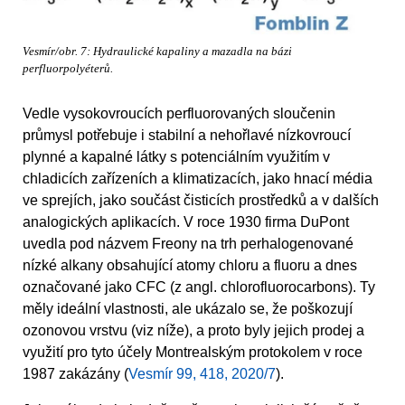
Vesmír/obr. 7: Hydraulické kapaliny a mazadla na bázi
perfluorpolyéterů.
Vedle vysokovroucích perfluorovaných sloučenin
průmysl potřebuje i stabilní a nehořlavé nízkovroucí
plynné a kapalné látky s potenciálním využitím v
chladicích zařízeních a klimatizacích, jako hnací média
ve sprejích, jako součást čisticích prostředků a v dalších
analogických aplikacích. V roce 1930 firma DuPont
uvedla pod názvem Freony na trh perhalogenované
nízké alkany obsahující atomy chloru a fluoru a dnes
označované jako CFC (z angl. chlorofluorocarbons). Ty
měly ideální vlastnosti, ale ukázalo se, že poškozují
ozonovou vrstvu (viz níže), a proto byly jejich prodej a
využití pro tyto účely Montrealským protokolem v roce
1987 zakázány (
Vesmír 99, 418, 2020/7
).