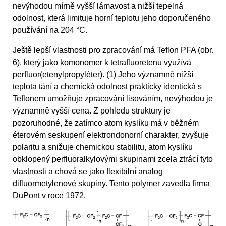
nevýhodou mírně vyšší lámavost a nižší tepelná
odolnost, která limituje horní teplotu jeho doporučeného
používání na 204 °C.
Ještě lepší vlastnosti pro zpracování má Teflon PFA (obr.
6), který jako komonomer k tetrafluoretenu využívá
perfluor(etenylpropyléter). (1) Jeho významně nižší
teplota tání a chemická odolnost prakticky identická s
Teflonem umožňuje zpracování lisováním, nevýhodou je
významně vyšší cena. Z pohledu struktury je
pozoruhodné, že zatímco atom kyslíku má v běžném
éterovém seskupení elektrondonorní charakter, zvyšuje
polaritu a snižuje chemickou stabilitu, atom kyslíku
obklopený perfluoralkylovými skupinami zcela ztrácí tyto
vlastnosti a chová se jako flexibilní analog
difluormetylenové skupiny. Tento polymer zavedla firma
DuPont v roce 1972.