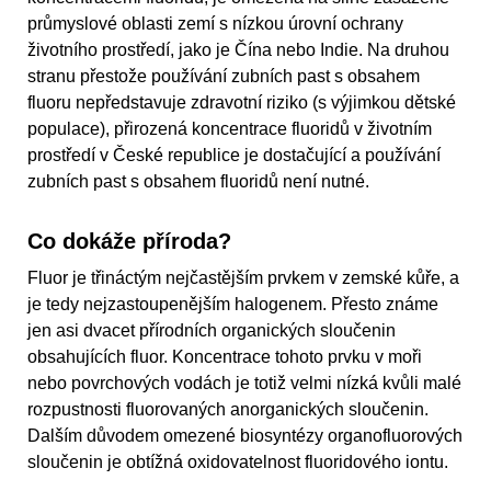
průmyslové oblasti zemí s nízkou úrovní ochrany
životního prostředí, jako je Čína nebo Indie. Na druhou
stranu přestože používání zubních past s obsahem
fluoru nepředstavuje zdravotní riziko (s výjimkou dětské
populace), přirozená koncentrace fluoridů v životním
prostředí v České republice je dostačující a používání
zubních past s obsahem fluoridů není nutné.
Co dokáže příroda?
Fluor je třináctým nejčastějším prvkem v zemské kůře, a
je tedy nejzastoupenějším halogenem. Přesto známe
jen asi dvacet přírodních organických sloučenin
obsahujících fluor. Koncentrace tohoto prvku v moři
nebo povrchových vodách je totiž velmi nízká kvůli malé
rozpustnosti fluorovaných anorganických sloučenin.
Dalším důvodem omezené biosyntézy organofluorových
sloučenin je obtížná oxidovatelnost fluoridového iontu.