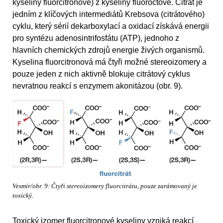
kyseliny fluorcitronové) z kyseliny fluoroctové. Citrát je
jedním z klíčových intermediátů Krebsova (citrátového)
cyklu, který sérií dekarboxylací a oxidací získává energii
pro syntézu adenosintrifosfátu (ATP), jednoho z
hlavních chemických zdrojů energie živých organismů.
Kyselina fluorcitronová má čtyři možné stereoizomery a
pouze jeden z nich aktivně blokuje citrátový cyklus
nevratnou reakcí s enzymem akonitázou (obr. 9).
Vesmír/obr. 9: Čtyři stereoizomery fluorcitrátu, pouze zarámovaný je
toxický.
Toxický izomer fluorcitronové kyseliny vzniká reakcí