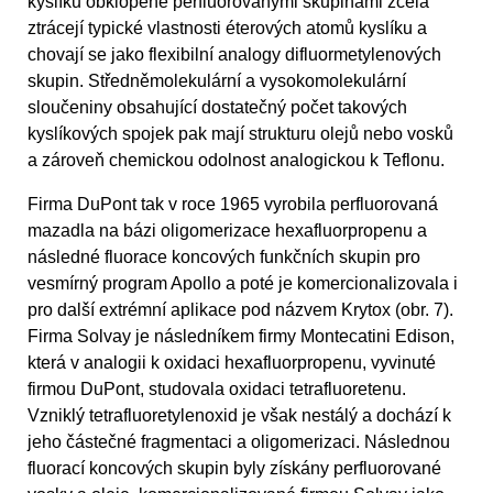
kyslíku obklopené perfluorovanými skupinami zcela
ztrácejí typické vlastnosti éterových atomů kyslíku a
chovají se jako flexibilní analogy difluormetylenových
skupin. Středněmolekulární a vysokomolekulární
sloučeniny obsahující dostatečný počet takových
kyslíkových spojek pak mají strukturu olejů nebo vosků
a zároveň chemickou odolnost analogickou k Teflonu.
Firma DuPont tak v roce 1965 vyrobila perfluorovaná
mazadla na bázi oligomerizace hexafluorpropenu a
následné fluorace koncových funkčních skupin pro
vesmírný program Apollo a poté je komercionalizovala i
pro další extrémní aplikace pod názvem Krytox (obr. 7).
Firma Solvay je následníkem firmy Montecatini Edison,
která v analogii k oxidaci hexafluorpropenu, vyvinuté
firmou DuPont, studovala oxidaci tetrafluoretenu.
Vzniklý tetrafluoretylenoxid je však nestálý a dochází k
jeho částečné fragmentaci a oligomerizaci. Následnou
fluorací koncových skupin byly získány perfluorované