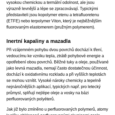
vysokou chemickou a termální odolnost, ale jsou
výrazně levnější a lépe se zpracovávají. Typickými
představiteli jsou kopolymer etenu a tetrafluoretenu
(ETFE) nebo terpolymer Viton, který je nejběžnějším
fluorovaným elastomerem (pružným polymerem).
Inertní kapaliny a mazadla
Při vzájemném pohybu dvou povrchů dochází k tření,
vedoucímu ke vzniku tepla, ztrátě pohybové energie a
opotřebení obou povrchů. Běžné tuky a oleje, používané
jako levná mazadla, nemají často dostatečnou účinnost,
dochází k oxidativnímu rozkladu a při vyšších teplotách
se mohou vznítit. Vysoké nároky chemicky a tepelně
nejnáročnějších aplikací, typických např. pro letecký
průmysl, splňují nejlépe oleje a vosky na bázi
perfluorovaných polyéterů.
Jak již bylo zmíněno u perfluorovaných polymerů, atomy