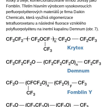
vosky a oleje, komercionalizované firmou Solvay jako
Fomblin. Třetím hlavním výrobcem vysokovroucích
perfluorpolyéterových materiálů je firma Daikin
Chemicals, která využívá oligomerizace
tetrafluoroxetanu a následné fluorace vzniklého
polyfluorpolyéteru na inertní kapalinu Demnum (obr. 7).