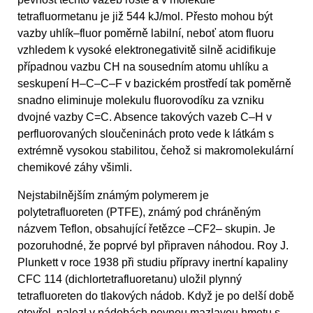
tetrafluormetanu je již 544 kJ/mol. Přesto mohou být
vazby uhlík–fluor poměrně labilní, neboť atom fluoru
vzhledem k vysoké elektronegativitě silně acidifikuje
případnou vazbu CH na sousedním atomu uhlíku a
seskupení H–C–C–F v bazickém prostředí tak poměrně
snadno eliminuje molekulu fluorovodíku za vzniku
dvojné vazby C=C. Absence takových vazeb C–H v
perfluorovaných sloučeninách proto vede k látkám s
extrémně vysokou stabilitou, čehož si makromolekulární
chemikové záhy všimli.
Nejstabilnějším známým polymerem je
polytetrafluoreten (PTFE), známý pod chráněným
názvem Teflon, obsahující řetězce –CF2– skupin. Je
pozoruhodné, že poprvé byl připraven náhodou. Roy J.
Plunkett v roce 1938 při studiu přípravy inertní kapaliny
CFC 114 (dichlortetrafluoretanu) uložil plynný
tetrafluoreten do tlakových nádob. Když je po delší době
otevřel, nalezl v nádobách pevnou mazlavou hmotu s