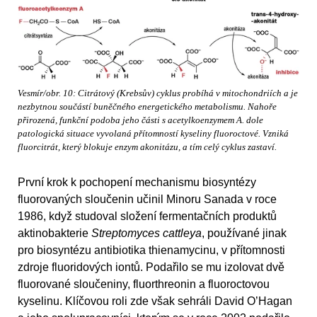
Vesmír/obr. 10: Citrátový (Krebsův) cyklus probíhá v mitochondriích a je
nezbytnou součástí buněčného energetického metabolismu. Nahoře
přirozená, funkční podoba jeho části s acetylkoenzymem A. dole
patologická situace vyvolaná přítomností kyseliny fluoroctové. Vzniká
fluorcitrát, který blokuje enzym akonitázu, a tím celý cyklus zastaví.
První krok k pochopení mechanismu biosyntézy
fluorovaných sloučenin učinil Minoru Sanada v roce
1986, když studoval složení fermentačních produktů
aktinobakterie
Streptomyces cattleya
, používané jinak
pro biosyntézu antibiotika thienamycinu, v přítomnosti
zdroje fluoridových iontů. Podařilo se mu izolovat dvě
fluorované sloučeniny, fluorthreonin a fluoroctovou
kyselinu. Klíčovou roli zde však sehráli David O’Hagan