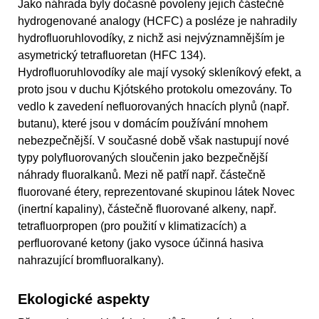
Jako náhrada byly dočasně povoleny jejich částečně
hydrogenované analogy (HCFC) a posléze je nahradily
hydrofluoruhlovodíky, z nichž asi nejvýznamnějším je
asymetrický tetrafluoretan (HFC 134).
Hydrofluoruhlovodíky ale mají vysoký skleníkový efekt, a
proto jsou v duchu Kjótského protokolu omezovány. To
vedlo k zavedení nefluorovaných hnacích plynů (např.
butanu), které jsou v domácím používání mnohem
nebezpečnější. V současné době však nastupují nové
typy polyfluorovaných sloučenin jako bezpečnější
náhrady fluoralkanů. Mezi ně patří např. částečně
fluorované étery, reprezentované skupinou látek Novec
(inertní kapaliny), částečně fluorované alkeny, např.
tetrafluorpropen (pro použití v klimatizacích) a
perfluorované ketony (jako vysoce účinná hasiva
nahrazující bromfluoralkany).
Ekologické aspekty