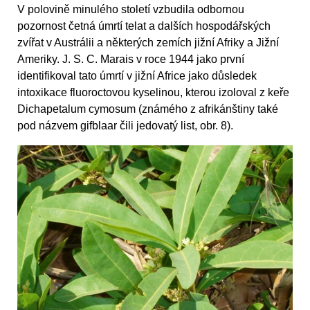
V polovině minulého století vzbudila odbornou
pozornost četná úmrtí telat a dalších hospodářských
zvířat v Austrálii a některých zemích jižní Afriky a Jižní
Ameriky. J. S. C. Marais v roce 1944 jako první
identifikoval tato úmrtí v jižní Africe jako důsledek
intoxikace fluoroctovou kyselinou, kterou izoloval z keře
Dichapetalum cymosum (známého z afrikánštiny také
pod názvem gifblaar čili jedovatý list, obr. 8).