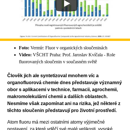
Foto:
Vermír: Fluor v organických sloučeninách
Video:
VŠCHT Praha: Prof. Jaroslav Kvíčala - Role
fluorovaných sloučenin v současném světě
Člověk jich ale syntetizoval mnohem víc a
organofluorová chemie dnes představuje významný
obor s aplikacemi v technice, farmacii, agrochemii,
makromolekulární chemii a dalších oblastech.
Nesmíme však zapomínat ani na rizika, jež některé z
těchto sloučenin představují pro životní prostředí.
Atom fluoru má mezi ostatními atomy výjimečné
postavení, za které vděčí své malé velikosti, vysoké