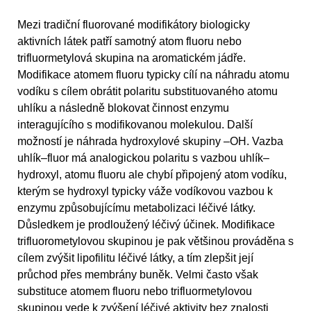
Mezi tradiční fluorované modifikátory biologicky
aktivních látek patří samotný atom fluoru nebo
trifluormetylová skupina na aromatickém jádře.
Modifikace atomem fluoru typicky cílí na náhradu atomu
vodíku s cílem obrátit polaritu substituovaného atomu
uhlíku a následně blokovat činnost enzymu
interagujícího s modifikovanou molekulou. Další
možností je náhrada hydroxylové skupiny –OH. Vazba
uhlík–fluor má analogickou polaritu s vazbou uhlík–
hydroxyl, atomu fluoru ale chybí připojený atom vodíku,
kterým se hydroxyl typicky váže vodíkovou vazbou k
enzymu způsobujícímu metabolizaci léčivé látky.
Důsledkem je prodloužený léčivý účinek. Modifikace
trifluorometylovou skupinou je pak většinou prováděna s
cílem zvýšit lipofilitu léčivé látky, a tím zlepšit její
průchod přes membrány buněk. Velmi často však
substituce atomem fluoru nebo trifluormetylovou
skupinou vede k zvýšení léčivé aktivity bez znalosti