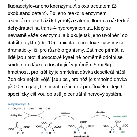
fluoracetylovaného koenzymu A s oxalacetátem (2-
oxobutandioátem). Po jeho reakci s enzymem
akonitázou dochází k hydrolýze atomu fluoru a následné
dehydrataci na trans-4-hydroxyakonitát, který se
nevratně váže k enzymu, a blokuje tak jeho uvolnění do
dalšího cyklu (obr. 10). Toxicita fluoroctové kyseliny se
dramaticky liší pro různé organismy. Zatímco primáti a
lidé jsou proti fluoroctové kyselině poměrně odolní se
smrtelnou dávkou dosahující v průměru 5 mg/kg
hmotnosti, pro králíky je smrtelná dávka desetkrát nižší.
Zdaleka nejcitlivější jsou psi, pro něž je smrtelná dávka
již 0,05 mg/kg, tj. stokrát méně než pro člověka. Jejich
specificky citlivou oblastí je centrální nervový systém.