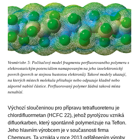
Vesmír/obr. 5: Počítačový model fragmentu perfluorovaného polymeru s
elektrostatickým potenciálem namapovaným na jeho izoelektronický
povrch (povrch se stejnou hustotou elektronů). Takové modely ukazují,
na kterých místech molekula přitahuje nebo odpuzuje kladně nebo
záporně nabité částice. Perfluorovaný polymer žádná taková místa
nenabízí.
Výchozí sloučeninou pro přípravu tetrafluoretenu je
chlordifluormetan (HCFC 22), jehož pyrolýzou vzniká
difluorkarben, který spontánně polymerizuje na Teflon.
Jeho hlavním výrobcem je v současnosti firma
Chemours. Ta vznikla v roce 2013 odštěpením výroby