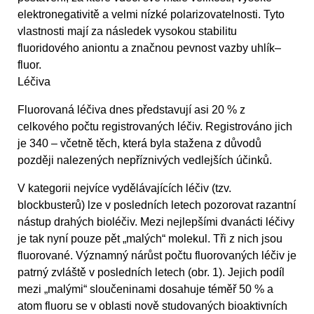
elektronegativitě a velmi nízké polarizovatelnosti. Tyto
vlastnosti mají za následek vysokou stabilitu
fluoridového aniontu a značnou pevnost vazby uhlík–
fluor.
Léčiva
Fluorovaná léčiva dnes představují asi 20 % z
celkového počtu registrovaných léčiv. Registrováno jich
je 340 – včetně těch, která byla stažena z důvodů
později nalezených nepříznivých vedlejších účinků.
V kategorii nejvíce vydělávajících léčiv (tzv.
blockbusterů) lze v posledních letech pozorovat razantní
nástup drahých bioléčiv. Mezi nejlepšími dvanácti léčivy
je tak nyní pouze pět „malých“ molekul. Tři z nich jsou
fluorované. Významný nárůst počtu fluorovaných léčiv je
patrný zvláště v posledních letech (obr. 1). Jejich podíl
mezi „malými“ sloučeninami dosahuje téměř 50 % a
atom fluoru se v oblasti nově studovaných bioaktivních