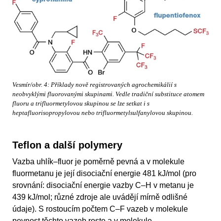
Vesmír/obr. 4: Příklady nově registrovaných agrochemikálií s
neobvyklými fluorovanými skupinami. Vedle tradiční substituce atomem
fluoru a trifluormetylovou skupinou se lze setkat i s
heptafluorisopropylovou nebo trifluormetylsulfanylovou skupinou.
Teflon a další polymery
Vazba uhlík–fluor je poměrně pevná a v molekule
fluormetanu je její disociační energie 481 kJ/mol (pro
srovnání: disociační energie vazby C–H v metanu je
439 kJ/mol; různé zdroje ale uvádějí mírně odlišné
údaje). S rostoucím počtem C–F vazeb v molekule
pevnost těchto vazeb roste a v molekule