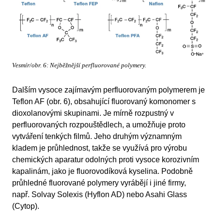
Vesmír/obr. 6: Nejběžnější perfluorované polymery.
Dalším vysoce zajímavým perfluorovaným polymerem je
Teflon AF (obr. 6), obsahující fluorovaný komonomer s
dioxolanovými skupinami. Je mírně rozpustný v
perfluorovaných rozpouštědlech, a umožňuje proto
vytváření tenkých filmů. Jeho druhým významným
kladem je průhlednost, takže se využívá pro výrobu
chemických aparatur odolných proti vysoce korozivním
kapalinám, jako je fluorovodíková kyselina. Podobně
průhledné fluorované polymery vyrábějí i jiné firmy,
např. Solvay Solexis (Hyflon AD) nebo Asahi Glass
(Cytop).