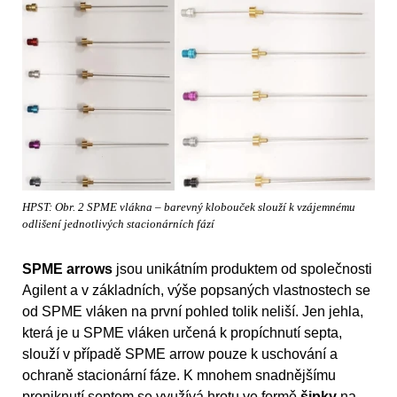
HPST: Obr. 2 SPME vlákna – barevný klobouček slouží k vzájemnému
odlišení jednotlivých stacionárních fází
SPME arrows
jsou unikátním produktem od společnosti
Agilent a v základních, výše popsaných vlastnostech se
od SPME vláken na první pohled tolik neliší. Jen jehla,
která je u SPME vláken určená k propíchnutí septa,
slouží v případě SPME arrow pouze k uschování a
ochraně stacionární fáze. K mnohem snadnějšímu
proniknutí septem se využívá hrotu ve formě
šipky
na