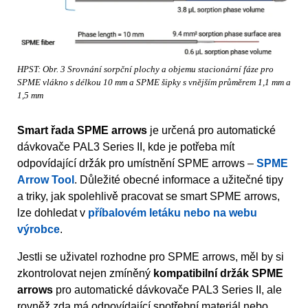
HPST: Obr. 3 Srovnání sorpční plochy a objemu stacionární fáze pro
SPME vlákno s délkou 10 mm a SPME šipky s vnějším průměrem 1,1 mm a
1,5 mm
Smart řada SPME arrows
je určená pro automatické
dávkovače PAL3 Series II, kde je potřeba mít
odpovídající držák pro umístnění SPME arrows –
SPME
Arrow Tool
. Důležité obecné informace a užitečné tipy
a triky, jak spolehlivě pracovat se smart SPME arrows,
lze dohledat v
příbalovém letáku nebo na webu
výrobce
.
Jestli se uživatel rozhodne pro SPME arrows, měl by si
zkontrolovat nejen zmíněný
kompatibilní držák SPME
arrows
pro automatické dávkovače PAL3 Series II, ale
rovněž zda má odpovídající spotřební materiál nebo