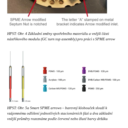
HPST: Obr. 4 Základní změny spotřebního materiálu a vnější části
nástřikového modulu (GC turn top assembly) pro práci s SPME arrow
HPST: Obr. 5a Smart SPME arrows – barevný klobouček slouží k
vzájemnému odlišení jednotlivých stacionárních fází a dva základní
vnější průměry rozeznáme podle červené nebo žluté barvy držáku