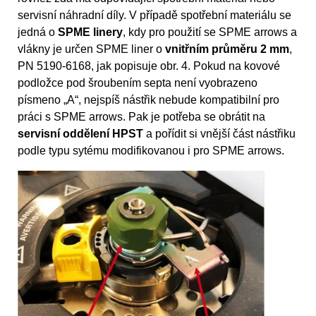
servisní náhradní díly. V případě spotřební materiálu se
jedná o
SPME linery
, kdy pro použití se SPME arrows a
vlákny je určen SPME liner o
vnitřním průměru 2 mm
,
PN 5190-6168, jak popisuje obr. 4. Pokud na kovové
podložce pod šroubením septa není vyobrazeno
písmeno „A“, nejspíš nástřik nebude kompatibilní pro
práci s SPME arrows. Pak je potřeba se obrátit na
servisní oddělení HPST
a pořídit si vnější část nástřiku
podle typu sytému modifikovanou i pro SPME arrows.