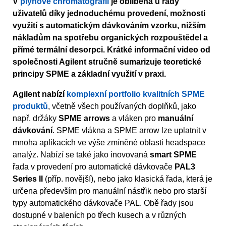
V
plynové chromatografii
je oblíbená u řady
uživatelů díky jednoduchému provedení, možnosti
využití s automatickým dávkováním vzorku, nižším
nákladům na spotřebu organických rozpouštědel a
přímé termální desorpci. Krátké informační video od
společnosti Agilent stručně sumarizuje teoretické
principy SPME a základní využití v praxi.
Agilent nabízí
komplexní portfolio kvalitních SPME
produktů
, včetně všech používaných doplňků, jako
např. držáky
SPME arrows
a vláken pro
manuální
dávkování
. SPME vlákna a SPME arrow lze uplatnit v
mnoha aplikacích ve výše zmíněné oblasti headspace
analýz. Nabízí se také jako inovovaná
smart SPME
řada v provedení pro automatické dávkovače
PAL3
Series II
(příp. novější), nebo jako klasická řada, která je
určena především pro manuální nástřik nebo pro starší
typy automatického dávkovače PAL. Obě řady jsou
dostupné v baleních po třech kusech a v různých