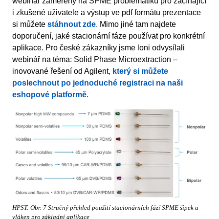
webinář zaměřený na SPME problematiku pro začínající
i zkušené uživatele a výstup ve pdf formátu prezentace
si můžete
stáhnout zde
. Mimo jiné tam najdete
doporučení, jaké stacionární fáze používat pro konkrétní
aplikace. Pro české zákazníky jsme loni odvysílali
webinář na téma: Solid Phase Microextraction –
inovované řešení od Agilent,
který si můžete
poslechnout po jednoduché registraci na naši
eshopové platformě
.
HPST: Obr. 7 Stručný přehled použití stacionárních fází SPME šipek a
vláken pro základní aplikace