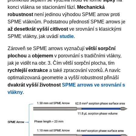
konci vlákna se stacionární fází.
Mechanická
robustnost
není jedinou výhodou SPME arrow proti
SPME vláknům. Podstatnou předností SPME arrows je
až desetkrát vyšší citlivost
ve srovnání s klasickými
SPME vlákny, jak uvádí
studie
.
Zároveň se SPME arrows vyznačují
větší sorpční
plochou
a
objemem
v porovnání s tradičními vlákny,
jak je vidět na obr. 3. Čím větší sorpční plocha, tím
rychlejší extrakce
a také zpracování vzorků. A navíc
optimalizovaná geometrie a vyšší robustnost přináší
dvakrát vyšší životnost
SPME arrows ve srovnání s
vlákny
.