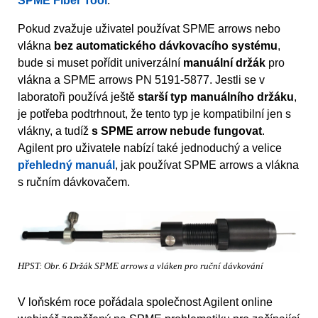
SPME Fiber Tool
.
Pokud zvažuje uživatel používat SPME arrows nebo
vlákna
bez automatického dávkovacího systému
,
bude si muset pořídit univerzální
manuální držák
pro
vlákna a SPME arrows PN 5191-5877. Jestli se v
laboratoři používá ještě
starší typ manuálního držáku
,
je potřeba podtrhnout, že tento typ je kompatibilní jen s
vlákny, a tudíž
s SPME arrow nebude fungovat
.
Agilent pro uživatele nabízí také jednoduchý a velice
přehledný manuál
, jak používat SPME arrows a vlákna
s ručním dávkovačem.
HPST: Obr. 6 Držák SPME arrows a vláken pro ruční dávkování
V loňském roce pořádala společnost Agilent online