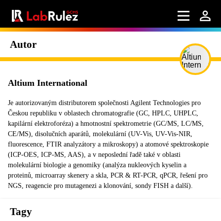
Autor
Altium International
Je autorizovaným distributorem společnosti Agilent Technologies pro
Českou republiku v oblastech chromatografie (GC, HPLC, UHPLC,
kapilární elektroforéza) a hmotnostní spektrometrie (GC/MS, LC/MS,
CE/MS), disolučních aparátů, molekulární (UV-Vis, UV-Vis-NIR,
fluorescence, FTIR analyzátory a mikroskopy) a atomové spektroskopie
(ICP-OES, ICP-MS, AAS), a v neposlední řadě také v oblasti
molekulární biologie a genomiky (analýza nukleových kyselin a
proteinů, microarray skenery a skla, PCR & RT-PCR, qPCR, řešení pro
NGS, reagencie pro mutagenezi a klonování, sondy FISH a další).
Tagy