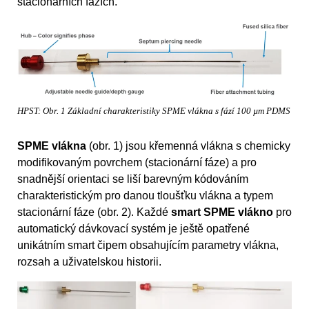
stacionárních fázích.
HPST: Obr. 1 Základní charakteristiky SPME vlákna s fází 100 µm PDMS
SPME vlákna
(obr. 1) jsou křemenná vlákna s chemicky
modifikovaným povrchem (stacionární fáze) a pro
snadnější orientaci se liší barevným kódováním
charakteristickým pro danou tloušťku vlákna a typem
stacionární fáze (obr. 2). Každé
smart SPME vlákno
pro
automatický dávkovací systém je ještě opatřené
unikátním smart čipem obsahujícím parametry vlákna,
rozsah a uživatelskou historii.