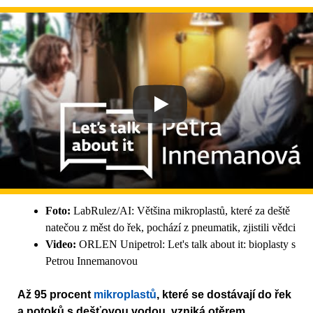
Foto:
LabRulez/AI: Většina mikroplastů, které za deště
natečou z měst do řek, pochází z pneumatik, zjistili vědci
Video:
ORLEN Unipetrol: Let's talk about it: bioplasty s
Petrou Innemanovou
Až 95 procent
mikroplastů
, které se dostávají do řek
a potoků s dešťovou vodou, vzniká otěrem