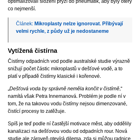
optimalizovali složení pryží do pneumatik, aby byly otěry
co nejmenší.
Článek:
Mikroplasty nelze ignorovat. Přibývají
velmi rychle, z půdy už je nedostaneme
Vytížená čistírna
Čistírny odpadních vod podle australské studie výrazně
snižují počet částic mikroplastů v dešťové vodě, a to
platí v případě čistírny klasické i kořenové.
„
Dešťová voda by správně neměla končit v čistírně
,“
namítá však Petra Innemanová. Problém je podle ní v
tom, že na takovou vodu čistírny nejsou dimenzované,
čistící procesy to zatěžuje.
Spíš je teď podle ní častější motivace měst, aby oddělily
kanalizaci na dešťovou vodu od odpadních rour. Nová
studie ale zároveň otevírá dilema, zda si můžou radnice