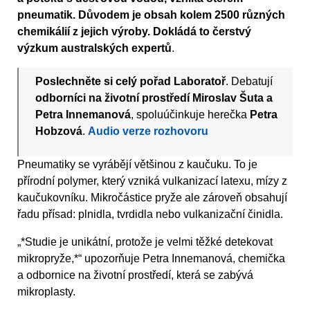
pneumatik. Důvodem je obsah kolem 2500 různých
chemikálií z jejich výroby. Dokládá to čerstvý
výzkum australských expertů
.
Poslechněte si celý pořad Laboratoř
. Debatují
odborníci na životní prostředí Miroslav Šuta a
Petra Innemanová
, spoluúčinkuje herečka
Petra
Hobzová
.
Audio verze rozhovoru
Pneumatiky se vyrábějí většinou z kaučuku. To je
přírodní polymer, který vzniká vulkanizací latexu, mízy z
kaučukovníku. Mikročástice pryže ale zároveň obsahují
řadu přísad: plnidla, tvrdidla nebo vulkanizační činidla.
„*Studie je unikátní, protože je velmi těžké detekovat
mikropryže,*“ upozorňuje Petra Innemanová, chemička
a odbornice na životní prostředí, která se zabývá
mikroplasty.