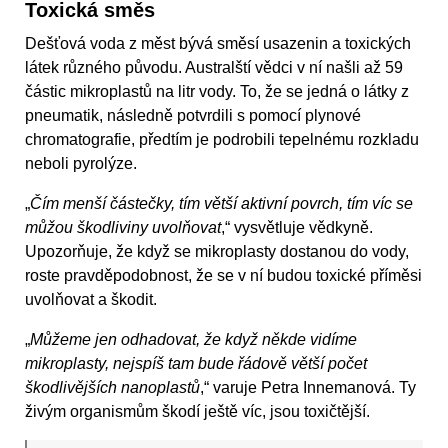
Toxická směs
Dešťová voda z měst bývá směsí usazenin a toxických
látek různého původu. Australští vědci v ní našli až 59
částic mikroplastů na litr vody. To, že se jedná o látky z
pneumatik, následně potvrdili s pomocí plynové
chromatografie, předtím je podrobili tepelnému rozkladu
neboli pyrolýze.
„
Čím menší částečky, tím větší aktivní povrch, tím víc se
můžou škodliviny uvolňovat
,“ vysvětluje vědkyně.
Upozorňuje, že když se mikroplasty dostanou do vody,
roste pravděpodobnost, že se v ní budou toxické příměsi
uvolňovat a škodit.
„
Můžeme jen odhadovat, že když někde vidíme
mikroplasty, nejspíš tam bude řádově větší počet
škodlivějších nanoplastů
,“ varuje Petra Innemanová. Ty
živým organismům škodí ještě víc, jsou toxičtější.