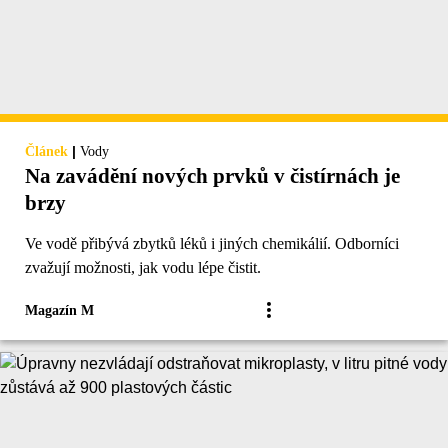
|
Článek
Vody
Na zavádění nových prvků v čistírnách je
brzy
Ve vodě přibývá zbytků léků i jiných chemikálií. Odborníci
zvažují možnosti, jak vodu lépe čistit.
Magazín M