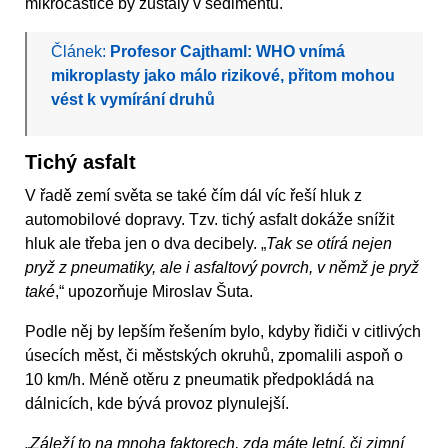
mikročástice by zůstaly v sedimentu.
Článek:
Profesor Cajthaml: WHO vnímá
mikroplasty jako málo rizikové, přitom mohou
vést k vymírání druhů
Tichý asfalt
V řadě zemí světa se také čím dál víc řeší hluk z
automobilové dopravy. Tzv. tichý asfalt dokáže snížit
hluk ale třeba jen o dva decibely. „
Tak se otírá nejen
pryž z pneumatiky, ale i asfaltový povrch, v němž je pryž
také
,“ upozorňuje Miroslav Šuta.
Podle něj by lepším řešením bylo, kdyby řidiči v citlivých
úsecích měst, či městských okruhů, zpomalili aspoň o
10 km/h. Méně otěru z pneumatik předpokládá na
dálnicích, kde bývá provoz plynulejší.
„
Záleží to na mnoha faktorech, zda máte letní, či zimní