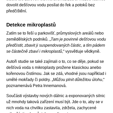
dovolit dešťovou vodu posílat do řek a potoků bez
předčištění.
Detekce mikroplastů
Zatím se to řeší u parkovišť, průmyslových areálů nebo
zemědělských podniků. „
Tam je povinné dešťovou vodu
předčistit, zbavit ji suspendovaných částic, a tím pádem
se částečně zbaví i mikroplastů
,“ vysvětluje vědkyně.
Autoři studie se také zajímali o to, co se děje, pokud se
dešťová voda s mikroplasty prožene klasickou anebo
kořenovou čistírnou. Jak se zdá, vhodné jsou například i
umělé mokřady či poldry. „
Můžou plnit důležitou úlohu
,“
poznamenává Petra Innemanová.
Součásti výstavby nových dálnic a exponovaných silnic
už mnohdy taková zařízení musí být. Jde o to, aby se v
nich voda na chvilku zastavila, zdržela, zachycené