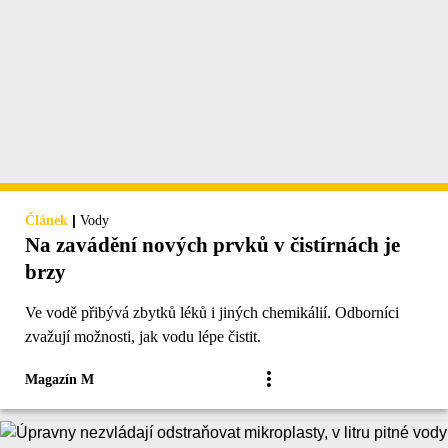
|
Článek
Vody
Na zavádění nových prvků v čistírnách je
brzy
Ve vodě přibývá zbytků léků i jiných chemikálií. Odborníci
zvažují možnosti, jak vodu lépe čistit.
Magazín M