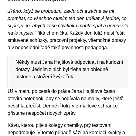
„Ráno, když se probudím, zavřu oči a začne se mi
promítat, co všechno musím ten den udělat. A jediné, co
si přeju, je, abych zase chvilinku mohla spát a nemusela
na to myslet,“
říká chemička. Každý den totiž musí řešit
smluvené schůzky, pracovní projekty, všemožné dotazy
a v neposlední řadě také povinnosti pedagoga.
Někdy musí Jana Hajšlová odpovídat i na kuriózní
dotazy. Jedním z nich byl třeba ten ohledně
historie a složení žvýkaček.
Už v metru po cestě do práce Jana Hajšlová často
otevírá notebook, aby se podívala na maily, které ještě
nestihla přečíst. Denně jí totiž v e-mailové schránce
přistane nespočet nových zpráv.
Kávu, kterou pije s kolegy chemiky, prý testování
nepodrobuje. V tomto případě sází na korelaci kvality a