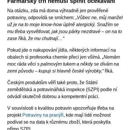
Farmářský trh nemusí splnit očekávání
Na otázku, zda má doma výhradně jen prověřené
potraviny, odpovídá se smíchem:
„Vůbec ne, můj manžel
už je na to moje know-how úplně alergický. Snažím se
mu třeba vysvětlovat, jak jsou párky nezdravé – on na to
zase říká, že mu chutnají…“
Pokud jde o nakupování jídla, některých informací na
obalech si profesorka chemie přeci jen všímá.
„Nemám
moc ráda věci s palmovým tukem a někdy se dívám na
zemi původu – kupuji si hlavně české výrobky,“
říká.
Českým produktům věří také proto, že Státní
zemědělská a potravinářská inspekce (SZPI) podle ní
odvádí skutečně dobrou a kompetentní práci.
V souvislosti s kvalitou potravin upozorňuje třeba na
projekt
Potraviny na pranýři
, kde mají lidé možnost
podívat se na data k různému zboží, která poskytla
přímo SZPI.