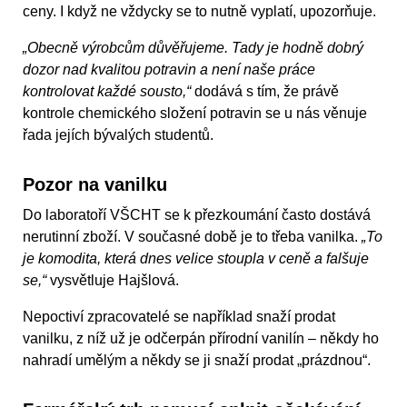
ceny. I když ne vždycky se to nutně vyplatí, upozorňuje.
„Obecně výrobcům důvěřujeme. Tady je hodně dobrý
dozor nad kvalitou potravin a není naše práce
kontrolovat každé sousto,“
dodává s tím, že právě
kontrole chemického složení potravin se u nás věnuje
řada jejích bývalých studentů.
Pozor na vanilku
Do laboratoří VŠCHT se k přezkoumání často dostává
nerutinní zboží. V současné době je to třeba vanilka.
„To
je komodita, která dnes velice stoupla v ceně a falšuje
se,“
vysvětluje Hajšlová.
Nepoctiví zpracovatelé se například snaží prodat
vanilku, z níž už je odčerpán přírodní vanilín – někdy ho
nahradí umělým a někdy se ji snaží prodat „prázdnou“.