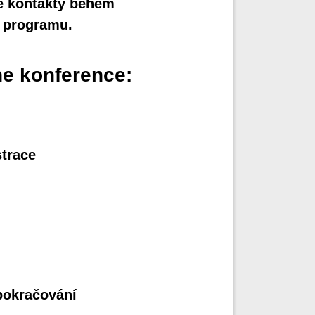
é kontakty během
 programu.
e konference:
strace
 -pokračování