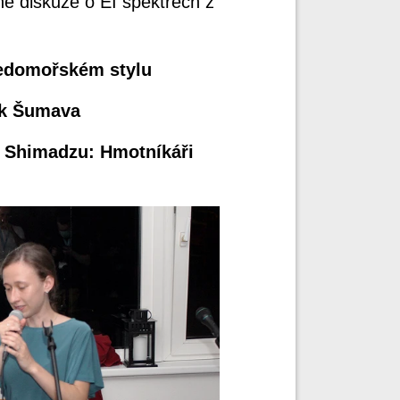
é diskuze o EI spektrech z
ředomořském stylu
rk Šumava
y Shimadzu: Hmotníkáři