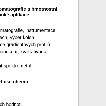
omatografie a hmotnostní
ické aplikace
matografie, instrumentace
ech, výběr kolon
ce gradientových profilů
nocení, kvalitativní a
í spektrometrií
ytické chemii
ých hodnot