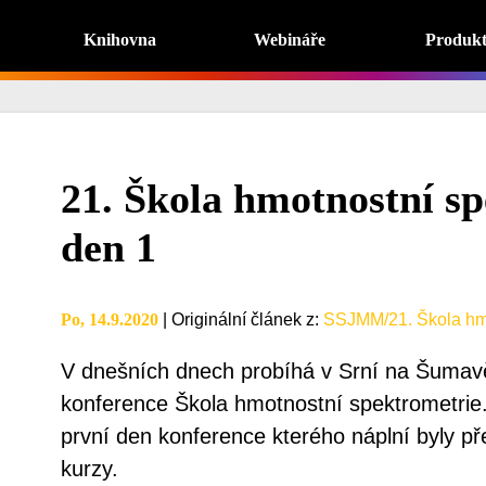
Knihovna
Webináře
Produk
21. Škola hmotnostní sp
den 1
Po, 14.9.2020
|
Originální článek z
:
SSJMM/21. Škola hmo
V dnešních dnech probíhá v Srní na Šumavě
konference Škola hmotnostní spektrometrie.
první den konference kterého náplní byly p
kurzy.