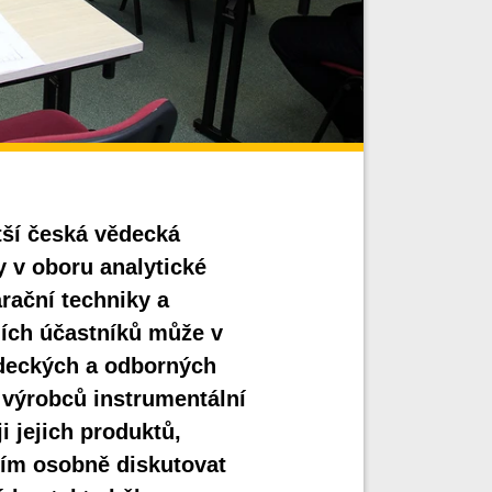
tší česká vědecká
 v oboru analytické
ační techniky a
ních účastníků může v
ědeckých a odborných
 výrobců instrumentální
i jejich produktů,
ším osobně diskutovat