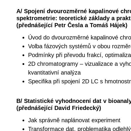
A/ Spojení dvourozměrné kapalinové chr
spektrometrie: teoretické základy a prakt
(přednášející Petr Česla a Tomáš Hájek)
Úvod do dvourozměrné kapalinové chro
Volba fázových systémů v obou rozměr
Podmínky při převodu frakcí, optimaliza
2D chromatogramy – vizualizace a vyhod
kvantitativní analýza
Specifika při spojení 2D LC s hmotnostn
B/ Statistické vyhodnocení dat v bioanal
(přednášející David Friedecký)
Jak správně naplánovat experiment
Transformace dat, problematika odlehl