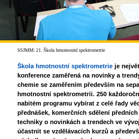
SSJMM: 21. Škola hmotnostní spektrometrie
Škola hmotnostní spektrometrie
je nejvě
konference zaměřená na novinky a trendy
chemie se zaměřením především na separ
hmotnostní spektrometrii. 250 každoroč
nabitém programu vybírat z celé řady v
přednášek, komerčních sdělení předních
techniky o novinkách a trendech ve vývoj
účastnit se vzdělávacích kurzů a předev