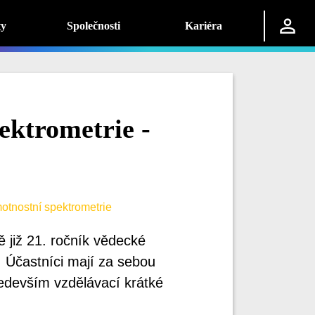
ty
Společnosti
Kariéra
ektrometrie -
tnostní spektrometrie
 již 21. ročník vědecké
 Účastníci mají za sebou
ředevším vzdělávací krátké