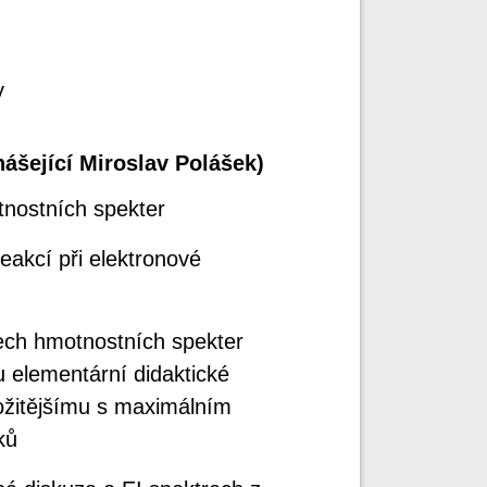
y
nášející Miroslav Polášek)
tnostních spekter
akcí při elektronové
dech hmotnostních spekter
u elementární didaktické
ožitějšímu s maximálním
ků