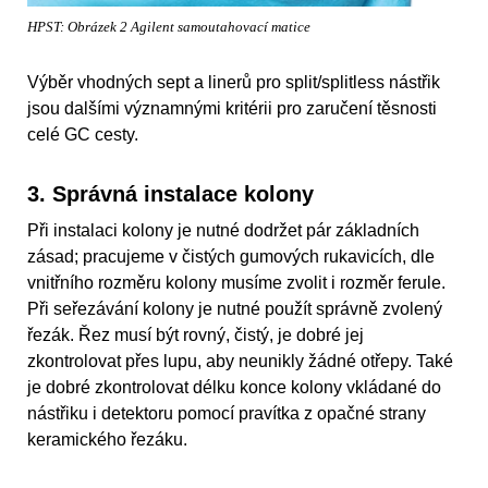
HPST: Obrázek 2 Agilent samoutahovací matice
Výběr vhodných sept a linerů pro split/splitless nástřik
jsou dalšími významnými kritérii pro zaručení těsnosti
celé GC cesty.
3. Správná instalace kolony
Při instalaci kolony je nutné dodržet pár základních
zásad; pracujeme v čistých gumových rukavicích, dle
vnitřního rozměru kolony musíme zvolit i rozměr ferule.
Při seřezávání kolony je nutné použít správně zvolený
řezák. Řez musí být rovný, čistý, je dobré jej
zkontrolovat přes lupu, aby neunikly žádné otřepy. Také
je dobré zkontrolovat délku konce kolony vkládané do
nástřiku i detektoru pomocí pravítka z opačné strany
keramického řezáku.