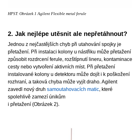
HPST: Obrázek 1 Agilent Flexible metal ferule
2. Jak nejlépe utěsnit ale nepřetáhnout?
Jednou z nejčastějších chyb při utahování spojky je
přetažení. Při instalaci kolony u nástřiku může přetažení
způsobit rozdrcení ferule, rozštípnutí lineru, kontaminace
cesty nebo vytvoření aktivních míst. Při přetažení
instalované kolony u detektoru může dojít i k poškožení
rozhraní, a taková chyba může vyjít draho. Agilent
zavedl nový druh
samoutahovacích matic
, které
spolehlivě zamezí únikům
i přetažení (Obrázek 2).