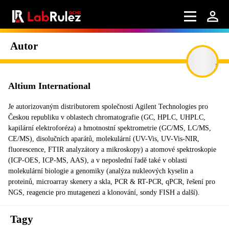
Autor
Altium International
Je autorizovaným distributorem společnosti Agilent Technologies pro
Českou republiku v oblastech chromatografie (GC, HPLC, UHPLC,
kapilární elektroforéza) a hmotnostní spektrometrie (GC/MS, LC/MS,
CE/MS), disolučních aparátů, molekulární (UV-Vis, UV-Vis-NIR,
fluorescence, FTIR analyzátory a mikroskopy) a atomové spektroskopie
(ICP-OES, ICP-MS, AAS), a v neposlední řadě také v oblasti
molekulární biologie a genomiky (analýza nukleových kyselin a
proteinů, microarray skenery a skla, PCR & RT-PCR, qPCR, řešení pro
NGS, reagencie pro mutagenezi a klonování, sondy FISH a další).
Tagy