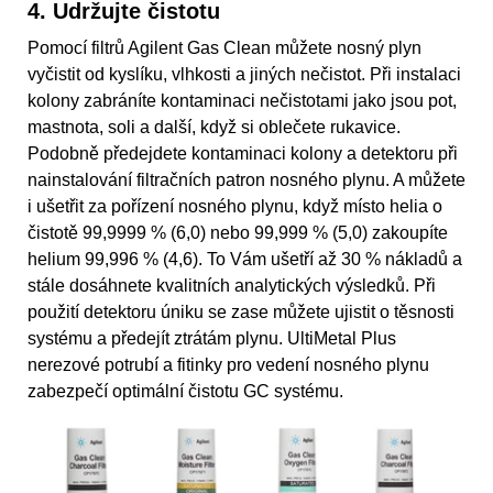
4. Udržujte čistotu
Pomocí filtrů Agilent Gas Clean můžete nosný plyn
vyčistit od kyslíku, vlhkosti a jiných nečistot. Při instalaci
kolony zabráníte kontaminaci nečistotami jako jsou pot,
mastnota, soli a další, když si oblečete rukavice.
Podobně předejdete kontaminaci kolony a detektoru při
nainstalování filtračních patron nosného plynu. A můžete
i ušetřit za pořízení nosného plynu, když místo helia o
čistotě 99,9999 % (6,0) nebo 99,999 % (5,0) zakoupíte
helium 99,996 % (4,6). To Vám ušetří až 30 % nákladů a
stále dosáhnete kvalitních analytických výsledků. Při
použití detektoru úniku se zase můžete ujistit o těsnosti
systému a předejít ztrátám plynu. UltiMetal Plus
nerezové potrubí a fitinky pro vedení nosného plynu
zabezpečí optimální čistotu GC systému.