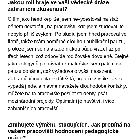
Jakou roli hraje ve vaší vědecké dráze
zahraniční zkušenost?
Cítím jako hendikep, že jsem nevycestoval na stáž
během doktorátu, na pracovišti, kde jsem studoval, to
nebylo příliš zvykem. Po studiu jsem hned pracoval ve
firmě, takže mám poměrně dlouhou publikační pauzu,
protože jsem se na akademickou půdu vracel až po
třech letech, což odpovídá rodičovské dovolené. Stejně
jako kolegyně po návratu z mateřské jsem pak musel
pauzu dohánět, což vyžadovalo vyšší nasazení.
Zahraniční mobilita je důležitá, protože zjistíte, jak to
vypadá jinde, a hlavně navážete dlouhodobé kontakty,
můžete na ta pracoviště posílat studenty, psát
mezinárodní projekty. Optimální je navštívit i více
zahraničních pracovišť.
Zmiňujete výměnu studujících. Jak probíhá na
vašem pracovišti hodnocení pedagogické
práce?