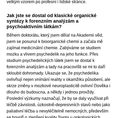
velkým vzorem po profesní i lidské stránce.
Jak jste se dostal od klasické organické
syntézy k forenzním analýzám a
psychoaktivním látkám?
Během doktorátu, který jsem dělal na Akademii věd,
jsem se posunul k bioorganické chemii a začala mě
zajímat medicinální chemie. Zabýváme se studiem
mozku a vlivem psychedelik na jeho funkce. Přes
studium psychedelických látek jsem se dostal k
forenzním analýzám a tady na pracovišti se mi to daří
skloubit dohromady. Ukazuje se, že psychedelika
ovlivňují nejen vnímání reality v okamžiku působení, ale
skrze změny v mozkové neuroplasticitě ovlivní člověka i
dlouho do budoucna, a někdy i jednou provždy.
Poslední výzkumy naznačují, že by se daly využívat při
léčbě závislosti, úzkostně-depresivních stavů nebo jako
paliativní léčba u nevyléčitelně nemocných, především
se hovoří o zlepšení kvality života u onkologických