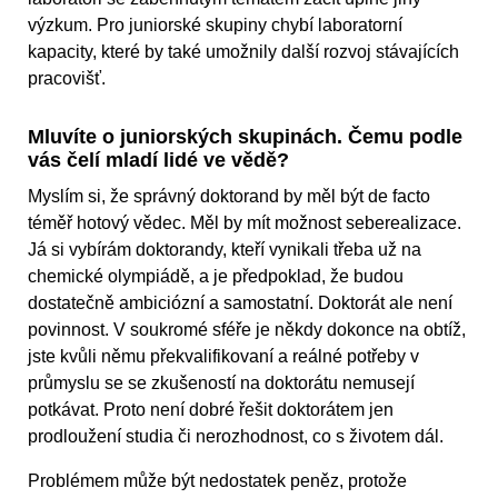
výzkum. Pro juniorské skupiny chybí laboratorní
kapacity, které by také umožnily další rozvoj stávajících
pracovišť.
Mluvíte o juniorských skupinách. Čemu podle
vás čelí mladí lidé ve vědě?
Myslím si, že správný doktorand by měl být de facto
téměř hotový vědec. Měl by mít možnost seberealizace.
Já si vybírám doktorandy, kteří vynikali třeba už na
chemické olympiádě, a je předpoklad, že budou
dostatečně ambiciózní a samostatní. Doktorát ale není
povinnost. V soukromé sféře je někdy dokonce na obtíž,
jste kvůli němu překvalifikovaní a reálné potřeby v
průmyslu se se zkušeností na doktorátu nemusejí
potkávat. Proto není dobré řešit doktorátem jen
prodloužení studia či nerozhodnost, co s životem dál.
Problémem může být nedostatek peněz, protože