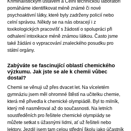
Kriminalistickým ústavem a Celní technickou laboratoří
pomáháme identifikovat méně známé či nové
psychoaktivní látky, které byly zadrženy policií nebo
celní správou. Někdy se na nás obracejí i z
toxikologických pracovišť s žádostí o spolupráci při
odhalení intoxikace méně známou látkou. Často jsme
také žádáni o vypracování znaleckého posudku pro
státní orgány.
Zabýváte se fascinující oblastí chemického
výzkumu. Jak jste se ale k chemii vůbec
dostal?
Chemii se věnuji už přes dvacet let. Na víceletém
gymnáziu jsem měl ohromné štěstí na učitelku chemie,
která mě přivedla k chemické olympiádě. Byl to milník,
který mě nasměroval až do současnosti. Na letních
soustředěních pro řešitele chemické olympiády se
můžete setkat s úžasnými lidmi, ať už řešiteli nebo
lektory. Jezdil jsem tam celou střední školu jako účastník