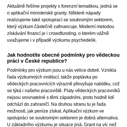
Aktuálně řešíme projekty s forenzní tematikou, jedná se
o aplikační ministerské granty. Některé nápady
realizujeme také spoluprací se soukromým sektorem,
který výzkum částečně zafinancuje. Moderní metodou
získávání financí je i crowdfunding, o kterém vážně
uvažujeme i v případě výzkumu psychedelik.
Jak hodnotíte obecné podmínky pro vědeckou
práci v České republice?
Podmínky pro výzkum jsou u nás velice dobré. Vznikla
řada výzkumných institucí, takže poptávka po
vědeckých pracovnících výrazně převyšuje nabídku, což
se týká i našeho pracoviště. Platy vědeckých pracovníků
nejsou srovnatelné s těmi západními, proto hodně lidí
odchází do zahraničí. Na druhou stranu tu je řada
možností, jak peníze získat. Aplikační výzkum ve
spolupráci se soukromým sektorem je dobrá alternativa.
U základního výzkumu je situace jiná. Grant na víc než