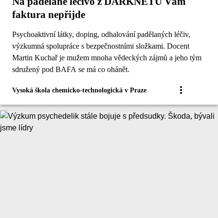
Na padělané léčivo z DARKNETU Vám
faktura nepřijde
Psychoaktivní látky, doping, odhalování padělaných léčiv,
výzkumná spolupráce s bezpečnostními složkami. Docent
Martin Kuchař je mužem mnoha vědeckých zájmů a jeho tým
sdružený pod BAFA se má co ohánět.
Vysoká škola chemicko-technologická v Praze