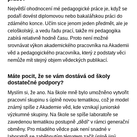
Největší ohodnocení mé pedagogické práce je, když se
podaří dovést diplomovou nebo bakalářskou práci do
zdárného konce. Učím sice jenom jeden předmět, ale je
celoškolský, a vedu řadu prací, takže mi pedagogika
zabírá relativně hodně času. Proto není možné
srovnávat výkon akademického pracovníka na Akademii
věd a pedagogického pracovníka, který z podstaty věci
nemůže mít stejný objem vědeckých publikací.
Máte pocit, že se vám dostává od školy
dostatečné podpory?
Myslím si, že ano. Na škole mně bylo umožněno vytvořit
pracovní skupinu s úplně novou tematikou, což je model
známý spíše z Akademie věd, kde vznikají juniorské
výzkumné skupiny. Na škole se spíše laboratoře se
zavedenou tematikou postupně „dědí“ v rámci generační
obměny. Pro mladého vědce pak není snadné v
laboratoři se zaběhnutým tématem začít úplně jiný