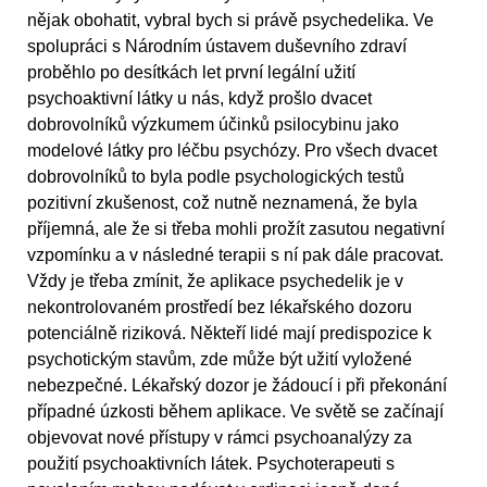
nějak obohatit, vybral bych si právě psychedelika. Ve
spolupráci s Národním ústavem duševního zdraví
proběhlo po desítkách let první legální užití
psychoaktivní látky u nás, když prošlo dvacet
dobrovolníků výzkumem účinků psilocybinu jako
modelové látky pro léčbu psychózy. Pro všech dvacet
dobrovolníků to byla podle psychologických testů
pozitivní zkušenost, což nutně neznamená, že byla
příjemná, ale že si třeba mohli prožít zasutou negativní
vzpomínku a v následné terapii s ní pak dále pracovat.
Vždy je třeba zmínit, že aplikace psychedelik je v
nekontrolovaném prostředí bez lékařského dozoru
potenciálně riziková. Někteří lidé mají predispozice k
psychotickým stavům, zde může být užití vyložené
nebezpečné. Lékařský dozor je žádoucí i při překonání
případné úzkosti během aplikace. Ve světě se začínají
objevovat nové přístupy v rámci psychoanalýzy za
použití psychoaktivních látek. Psychoterapeuti s