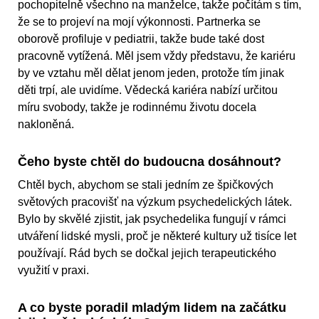
pochopitelně všechno na manželce, takže počítám s tím,
že se to projeví na mojí výkonnosti. Partnerka se
oborově profiluje v pediatrii, takže bude také dost
pracovně vytížená. Měl jsem vždy představu, že kariéru
by ve vztahu měl dělat jenom jeden, protože tím jinak
děti trpí, ale uvidíme. Vědecká kariéra nabízí určitou
míru svobody, takže je rodinnému životu docela
nakloněná.
Čeho byste chtěl do budoucna dosáhnout?
Chtěl bych, abychom se stali jedním ze špičkových
světových pracovišť na výzkum psychedelických látek.
Bylo by skvělé zjistit, jak psychedelika fungují v rámci
utváření lidské mysli, proč je některé kultury už tisíce let
používají. Rád bych se dočkal jejich terapeutického
využití v praxi.
A co byste poradil mladým lidem na začátku