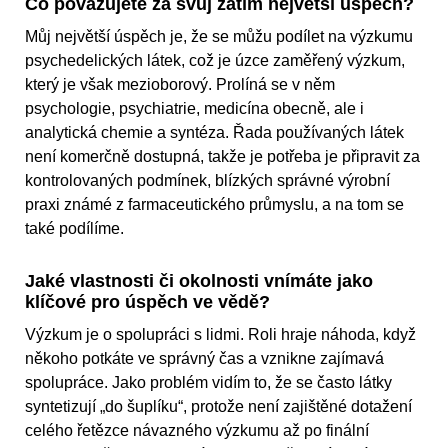
Co považujete za svůj zatím největší úspěch?
Můj největší úspěch je, že se můžu podílet na výzkumu
psychedelických látek, což je úzce zaměřený výzkum,
který je však mezioborový. Prolíná se v něm
psychologie, psychiatrie, medicína obecně, ale i
analytická chemie a syntéza. Řada používaných látek
není komerčně dostupná, takže je potřeba je připravit za
kontrolovaných podmínek, blízkých správné výrobní
praxi známé z farmaceutického průmyslu, a na tom se
také podílíme.
Jaké vlastnosti či okolnosti vnímáte jako
klíčové pro úspěch ve vědě?
Výzkum je o spolupráci s lidmi. Roli hraje náhoda, když
někoho potkáte ve správný čas a vznikne zajímavá
spolupráce. Jako problém vidím to, že se často látky
syntetizují „do šuplíku“, protože není zajištěné dotažení
celého řetězce návazného výzkumu až po finální