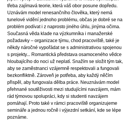
třeba zajímavá teorie, která váš obor posune dopředu.
Uznávám model renesančního člověka, který nemá
tunelové vidění jednoho problému, občas je dobré se na
problém podívat i z naprosto jiného úhlu, jinýma očima.
Současná věda klade na výzkumníka i manažerské
požadavky – organizace týmu, chod pracoviště, také je
někdy náročné vypořádat se s administrativou spojenou
s projekty... Romantická představa osamoceného vědce
hloubajícího do noci už neplatí. Snažím se složit tým tak,
aby se zaměstnanci vzájemně respektovali a fungovali
bezkonfliktně. Zároveň je potřeba, aby každý něčím
přispěl, aby fungovala dělba práce. Neuznávám model
přehnané soutěživosti mezi studujícími navzájem, mám
rád týmovou spolupráci, kdy si studenti navzájem
pomáhají. Proto také v rámci pracoviště organizujeme
semináře a jednou ročně i výjezdní setkání, kde se lépe
poznáme.