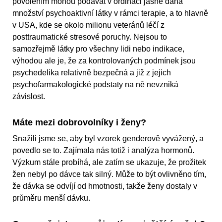
povolením mohou podávat v ordinaci jasně daná
množství psychoaktivní látky v rámci terapie, a to hlavně
v USA, kde se okolo milionu veteránů léčí z
posttraumatické stresové poruchy. Nejsou to
samozřejmě látky pro všechny lidi nebo indikace,
výhodou ale je, že za kontrolovaných podmínek jsou
psychedelika relativně bezpečná a již z jejich
psychofarmakologické podstaty na ně nevzniká
závislost.
Máte mezi dobrovolníky i ženy?
Snažili jsme se, aby byl vzorek genderově vyvážený, a
povedlo se to. Zajímala nás totiž i analýza hormonů.
Výzkum stále probíhá, ale zatím se ukazuje, že prožitek
žen nebyl po dávce tak silný. Může to být ovlivněno tím,
že dávka se odvíjí od hmotnosti, takže ženy dostaly v
průměru menší dávku.