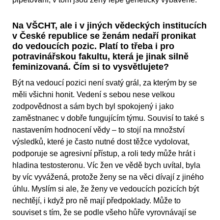
Na VŠCHT, ale i v jiných vědeckých institucích
v České republice se ženám nedaří pronikat
do vedoucích pozic. Platí to třeba i pro
potravinářskou fakultu, která je jinak silně
feminizovaná. Čím si to vysvětlujete?
Být na vedoucí pozici není svatý grál, za kterým by se
měli všichni honit. Vedení s sebou nese velkou
zodpovědnost a sám bych byl spokojený i jako
zaměstnanec v dobře fungujícím týmu. Souvisí to také s
nastavením hodnocení vědy – to stojí na množství
výsledků, které je často nutné dost těžce vydolovat,
podporuje se agresivní přístup, a roli tedy může hrát i
hladina testosteronu. Víc žen ve vědě bych uvítal, byla
by víc vyvážená, protože ženy se na věci dívají z jiného
úhlu. Myslím si ale, že ženy ve vedoucích pozicích být
nechtějí, i když pro ně mají předpoklady. Může to
souviset s tím, že se podle všeho hůře vyrovnávají se