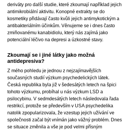
deriváty pro další studie, které zkoumají například jejich
antimikrobiální aktivitu. Konopné extrakty se do
kosmetiky přidávají často kvůli jejich antimykotickým a
antibakteriálním účinkům. Věnujeme se i dnes často
zmiňovanému kanabidiolu, který nás zajímá jako
potenciální léčivo na depresi a úzkostné stavy.
Zkoumají se i jiné látky jako možná
antidepresiva?
Z mého pohledu je jednou z nejzajímavějších
současných studií výzkum psychedelických látek.
Česká republika byla již v šedesátých letech na špici
tohoto výzkumu, probíhal u nás výzkum LSD a
psilocybinu. V sedmdesátých letech následovala řada
restrikcí, protože se především v USA psychedelika
natolik zpopularizovala, že vzestup jejich užívání ve
společnosti začal být vnímán jako vážný problém. Dnes
se situace změnila a vše je pod velmi přísným