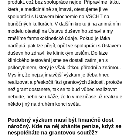
produkt, což bez spolupráce nejde. Připravíme látku,
která je medicinálně zajímavá, otestujeme ji ve
spolupráci s Ústavem biochemie na VŠCHT na
buněčných kulturách. V dalším kroku ji na animálním
modelu otestují na Ústavu duševního zdraví a my
změříme farmakokinetické údaje. Pokud je látka
nadějná, pak lze přejít, opět ve spolupráci s Ústavem
duševního zdraví, ke klinickým testům. Do fáze
klinického testování jsme se dostali zatím jen s
psilocybinem, který je však látkou přírodní a známou.
Myslím, že nejzajímavější výzkum je třeba hned
realizovat a přeskočit fázi grantových žádostí, protože
než grant dostanete, tak se to buď vůbec realizovat
nebude, nebo se ukáže, že to v mezičase už realizuje
někdo jiný na druhém konci světa.
Podobný výzkum musí být finančně dost
náročný. Kde na něj sháníte peníze, když se
nespoléháte na grantovou soutěž?