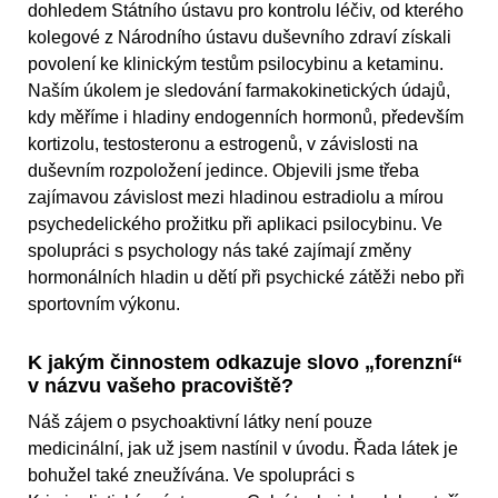
dohledem Státního ústavu pro kontrolu léčiv, od kterého
kolegové z Národního ústavu duševního zdraví získali
povolení ke klinickým testům psilocybinu a ketaminu.
Naším úkolem je sledování farmakokinetických údajů,
kdy měříme i hladiny endogenních hormonů, především
kortizolu, testosteronu a estrogenů, v závislosti na
duševním rozpoložení jedince. Objevili jsme třeba
zajímavou závislost mezi hladinou estradiolu a mírou
psychedelického prožitku při aplikaci psilocybinu. Ve
spolupráci s psychology nás také zajímají změny
hormonálních hladin u dětí při psychické zátěži nebo při
sportovním výkonu.
K jakým činnostem odkazuje slovo „forenzní“
v názvu vašeho pracoviště?
Náš zájem o psychoaktivní látky není pouze
medicinální, jak už jsem nastínil v úvodu. Řada látek je
bohužel také zneužívána. Ve spolupráci s