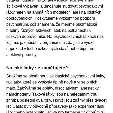
ústavem duševního zdraví v Klecanech, který má
špičkové vybavení a umožňuje studovat psychoaktivní
látky nejen na animálních modelech, ale i na lidských
dobrovolnících. Poskytujeme výzkumnou podporu
psychiatrům, což znamená, že měříme plazmatické
hladiny různých aktivních látek na potkanech i u
lidských dobrovolníků. Na psychoaktivních látkách nás
zajímá, jak působí v organismu a zda je lze využít
například v léčbě úzkostných stavů nebo bipolární
afektivní poruchy.
Na jaké látky se zaměřujete?
Snažíme se obsáhnout jak klasické psychoaktivní látky,
tak látky, které se vyskytly úplně nově a ví se o nich
málo. Zabýváme se opiáty, disociativními anestetiky i
halucinogeny. Takové látky jsou na nelegálním trhu
zhruba poslední dva roky, i když jsou známy přes dvacet
let. Často byly původně připraveny jako experimentální
látky nebo potenciální léčiva pro farmaceutický průmysl,