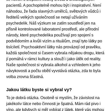
pacientů. A pochopitelně mohou být i inspirativní. Není
náhodou, že řada slavných umělců, světových vůdců i
ředitelů velkých společností se netají užíváním
psychedelik. Náš výzkum se zatím soustředí jen na
přísně kontrolované laboratorní prostředí, ale přírodní
národy, které psychedelika používají pro spojení s
podvědomím a kvůli vizím a rituálům, znají tyto látky po
tisíciletí. Psychoaktivní látky nás provázejí od pravěku,
každá společnost si časem vybrala nějakou drogu, která
jí pomáhá v rámci kultury a slouží i jako útěk od reality.
Naše společnost si vybrala alkohol a vzhledem k jeho
návykovosti a počtu obětí vyvstává otázka, zda to byla
volba zrovna šťastná.
Jakou látku byste si vybral vy?
To je dobrá otázka. Osobně si myslím, že závislost na
jakékoliv látce nebo činnosti je špatná. Mám rád pivo i
víno, ale kdybych si měl vybírat z látek, které vás mohou