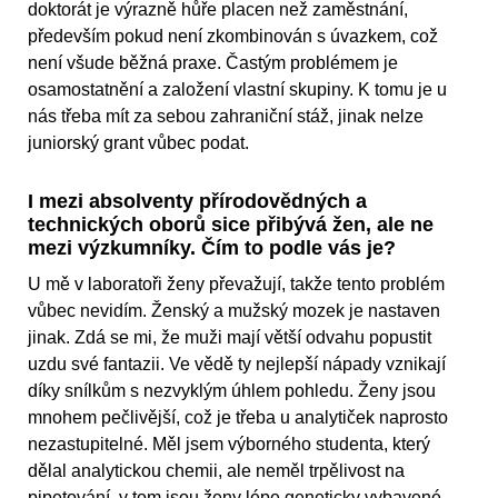
doktorát je výrazně hůře placen než zaměstnání,
především pokud není zkombinován s úvazkem, což
není všude běžná praxe. Častým problémem je
osamostatnění a založení vlastní skupiny. K tomu je u
nás třeba mít za sebou zahraniční stáž, jinak nelze
juniorský grant vůbec podat.
I mezi absolventy přírodovědných a
technických oborů sice přibývá žen, ale ne
mezi výzkumníky. Čím to podle vás je?
U mě v laboratoři ženy převažují, takže tento problém
vůbec nevidím. Ženský a mužský mozek je nastaven
jinak. Zdá se mi, že muži mají větší odvahu popustit
uzdu své fantazii. Ve vědě ty nejlepší nápady vznikají
díky snílkům s nezvyklým úhlem pohledu. Ženy jsou
mnohem pečlivější, což je třeba u analytiček naprosto
nezastupitelné. Měl jsem výborného studenta, který
dělal analytickou chemii, ale neměl trpělivost na
pipetování, v tom jsou ženy lépe geneticky vybavené.