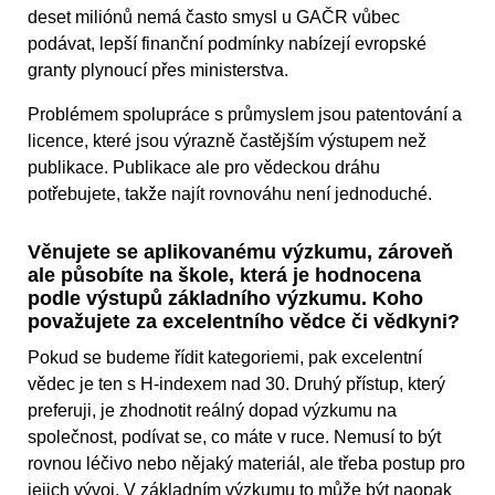
deset miliónů nemá často smysl u GAČR vůbec
podávat, lepší finanční podmínky nabízejí evropské
granty plynoucí přes ministerstva.
Problémem spolupráce s průmyslem jsou patentování a
licence, které jsou výrazně častějším výstupem než
publikace. Publikace ale pro vědeckou dráhu
potřebujete, takže najít rovnováhu není jednoduché.
Věnujete se aplikovanému výzkumu, zároveň
ale působíte na škole, která je hodnocena
podle výstupů základního výzkumu. Koho
považujete za excelentního vědce či vědkyni?
Pokud se budeme řídit kategoriemi, pak excelentní
vědec je ten s H-indexem nad 30. Druhý přístup, který
preferuji, je zhodnotit reálný dopad výzkumu na
společnost, podívat se, co máte v ruce. Nemusí to být
rovnou léčivo nebo nějaký materiál, ale třeba postup pro
jejich vývoj. V základním výzkumu to může být naopak