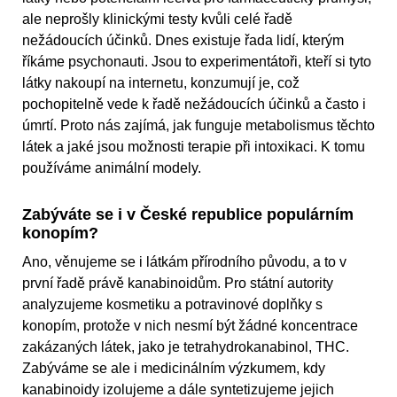
ale neprošly klinickými testy kvůli celé řadě
nežádoucích účinků. Dnes existuje řada lidí, kterým
říkáme psychonauti. Jsou to experimentátoři, kteří si tyto
látky nakoupí na internetu, konzumují je, což
pochopitelně vede k řadě nežádoucích účinků a často i
úmrtí. Proto nás zajímá, jak funguje metabolismus těchto
látek a jaké jsou možnosti terapie při intoxikaci. K tomu
používáme animální modely.
Zabýváte se i v České republice populárním
konopím?
Ano, věnujeme se i látkám přírodního původu, a to v
první řadě právě kanabinoidům. Pro státní autority
analyzujeme kosmetiku a potravinové doplňky s
konopím, protože v nich nesmí být žádné koncentrace
zakázaných látek, jako je tetrahydrokanabinol, THC.
Zabýváme se ale i medicinálním výzkumem, kdy
kanabinoidy izolujeme a dále syntetizujeme jejich