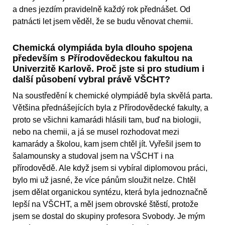
a dnes jezdím pravidelně každý rok přednášet. Od
patnácti let jsem věděl, že se budu věnovat chemii.
Chemická olympiáda byla dlouho spojena
především s Přírodovědeckou fakultou na
Univerzitě Karlově. Proč jste si pro studium i
další působení vybral právě VŠCHT?
Na soustředění k chemické olympiádě byla skvělá parta.
Většina přednášejících byla z Přírodovědecké fakulty, a
proto se všichni kamarádi hlásili tam, buď na biologii,
nebo na chemii, a já se musel rozhodovat mezi
kamarády a školou, kam jsem chtěl jít. Vyřešil jsem to
šalamounsky a studoval jsem na VŠCHT i na
přírodovědě. Ale když jsem si vybíral diplomovou práci,
bylo mi už jasné, že více pánům sloužit nelze. Chtěl
jsem dělat organickou syntézu, která byla jednoznačně
lepší na VŠCHT, a měl jsem obrovské štěstí, protože
jsem se dostal do skupiny profesora Svobody. Je mým