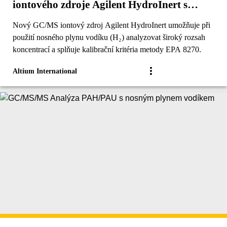
iontového zdroje Agilent HydroInert s
vodíkem jako nosným plynem
Nový GC/MS iontový zdroj Agilent HydroInert umožňuje při
použití nosného plynu vodíku (H₂) analyzovat široký rozsah
koncentrací a splňuje kalibrační kritéria metody EPA 8270.
Altium International