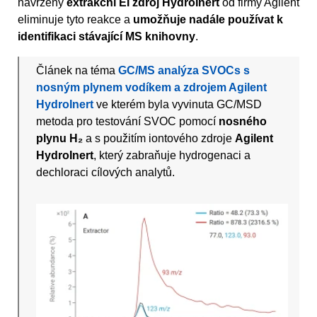
navržený
extrakční EI zdroj HydroInert
od firmy Agilent
eliminuje tyto reakce a
umožňuje nadále používat k
identifikaci stávající MS knihovny
.
Článek na téma
GC/MS analýza SVOCs s
nosným plynem vodíkem a zdrojem Agilent
HydroInert
ve kterém byla vyvinuta GC/MSD
metoda pro testování SVOC pomocí
nosného
plynu H₂
a s použitím iontového zdroje
Agilent
HydroInert
, který zabraňuje hydrogenaci a
dechloraci cílových analytů.