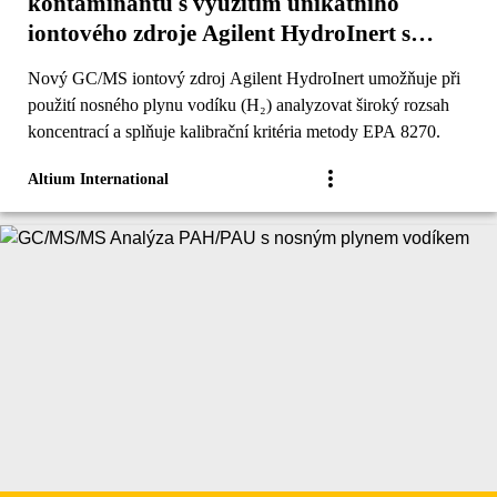
kontaminantů s využitím unikátního
iontového zdroje Agilent HydroInert s
vodíkem jako nosným plynem
Nový GC/MS iontový zdroj Agilent HydroInert umožňuje při
použití nosného plynu vodíku (H₂) analyzovat široký rozsah
koncentrací a splňuje kalibrační kritéria metody EPA 8270.
Altium International