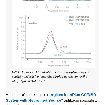
HPST: Obrázek 1 - EIC nitrobenzenu s nosným plynem H₂ při
použití standardního iontového zdroje a nového iontového
zdroje Agilent HydroInert
V technickém dokumentu
„Agilent InertPlus GC/MSD
Systém with HydroInert Source“
aplikační specialisté