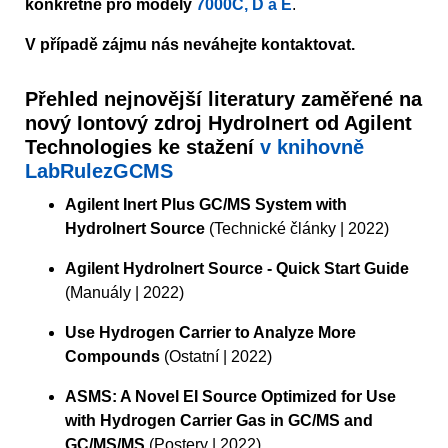
konkrétně pro modely
7000C, D a E
.
V případě zájmu nás neváhejte kontaktovat.
Přehled nejnovější literatury zaměřené na
nový Iontový zdroj HydroInert od Agilent
Technologies ke stažení
v knihovně
LabRulezGCMS
Agilent Inert Plus GC/MS System with
HydroInert Source
(Technické články | 2022)
Agilent HydroInert Source - Quick Start Guide
(Manuály | 2022)
Use Hydrogen Carrier to Analyze More
Compounds
(Ostatní | 2022)
ASMS: A Novel EI Source Optimized for Use
with Hydrogen Carrier Gas in GC/MS and
GC/MS/MS
(Postery | 2022)