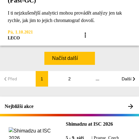
(Fast-GC)
I ti nejzkušenější analytici mohou provádět analýzy jen tak
rychle, jak jim to jejich chromatograf dovolí.
Pá, 1.10.2021
LECO
Načíst další
...
Před
1
2
Další
Nejbližší akce
Shimadzu at ISC 2026
5 - 9. září
|
Prague, Czech