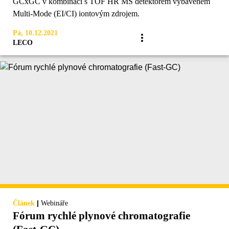
GCxGC v kombinaci s TOF HR MS detektorem vybaveném
Multi-Mode (EI/CI) iontovým zdrojem.
Pá, 10.12.2021
LECO
|
Článek
Webináře
Fórum rychlé plynové chromatografie