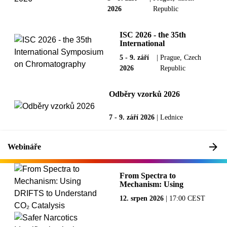
2026
Republic
ISC 2026 - the 35th
International
Symposium on
5 - 9. září
|
Prague, Czech
Chromatography
2026
Republic
Odběry vzorků 2026
7 - 9. září 2026
|
Lednice
Webináře
From Spectra to
Mechanism: Using
DRIFTS to
12. srpen 2026
|
17:00 CEST
Understand CO₂
Catalysis